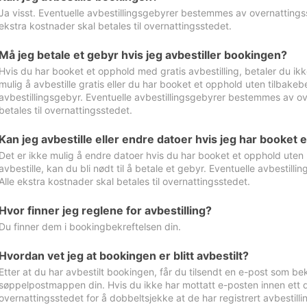
Ja visst. Eventuelle avbestillingsgebyrer bestemmes av overnattingsst
ekstra kostnader skal betales til overnattingsstedet.
Må jeg betale et gebyr hvis jeg avbestiller bookingen?
Hvis du har booket et opphold med gratis avbestilling, betaler du ikk
mulig å avbestille gratis eller du har booket et opphold uten tilbakebet
avbestillingsgebyr. Eventuelle avbestillingsgebyrer bestemmes av ove
betales til overnattingsstedet.
Kan jeg avbestille eller endre datoer hvis jeg har booket 
Det er ikke mulig å endre datoer hvis du har booket et opphold uten m
avbestille, kan du bli nødt til å betale et gebyr. Eventuelle avbesti
Alle ekstra kostnader skal betales til overnattingsstedet.
Hvor finner jeg reglene for avbestilling?
Du finner dem i bookingbekreftelsen din.
Hvordan vet jeg at bookingen er blitt avbestilt?
Etter at du har avbestilt bookingen, får du tilsendt en e-post som be
søppelpostmappen din. Hvis du ikke har mottatt e-posten innen ett d
overnattingsstedet for å dobbeltsjekke at de har registrert avbestilli