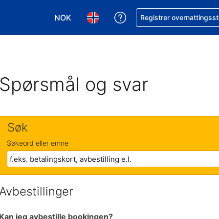
NOK
Få hjelp med bookingen 
Registrer overnattingsst
Velg valuta. Du har valgt Norsk krone som v
Velg språk. Du har valgt Norsk som
Spørsmål og svar
Søk
Søkeord eller emne
Avbestillinger
Kan jeg avbestille bookingen?