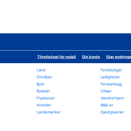
Tilrettelagt for mobil
Din konto
Gjør endringe
Land
Ferieboliger
Områder
Leiligheter
Byer
Ferieanlegg
Bydeler
Villaer
Flyplasser
Vandrerhjem
Hoteller
B&B-er
Landemerker
Gjestgiverier