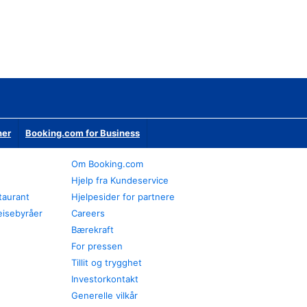
ner
Booking.com for Business
Om Booking.com
Hjelp fra Kundeservice
staurant
Hjelpesider for partnere
eisebyråer
Careers
Bærekraft
For pressen
Tillit og trygghet
Investorkontakt
Generelle vilkår