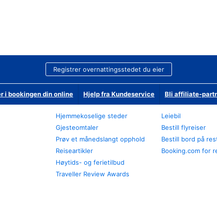
Registrer overnattingsstedet du eier
r i bookingen din online
Hjelp fra Kundeservice
Bli affiliate-part
Hjemmekoselige steder
Leiebil
Gjesteomtaler
Bestill flyreiser
Prøv et månedslangt opphold
Bestill bord på re
Reiseartikler
Booking.com for r
Høytids- og ferietilbud
Traveller Review Awards