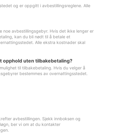
edet og er oppgitt i avbestillingsreglene. Alle
e noe avbestillingsgebyr. Hvis det ikke lenger er
aling, kan du bli nødt til å betale et
rnattingsstedet. Alle ekstra kostnader skal
et opphold uten tilbakebetaling?
ulighet til tilbakebetaling. Hvis du velger å
llingsgebyrer bestemmes av overnattingsstedet.
krefter avbestillingen. Sjekk innboksen og
øgn, ber vi om at du kontakter
ngen.