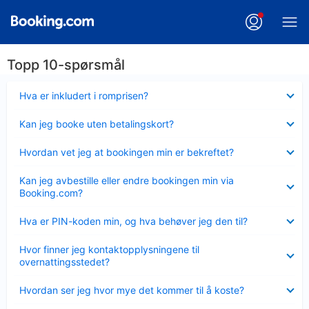
Topp 10-spørsmål
Viser
Hva er inkludert i romprisen?
mindre
Viser
Kan jeg booke uten betalingskort?
mindre
Viser
Hvordan vet jeg at bookingen min er bekreftet?
mindre
Viser
Kan jeg avbestille eller endre bookingen min via
mindre
Booking.com?
Viser
Hva er PIN-koden min, og hva behøver jeg den til?
mindre
Viser
Hvor finner jeg kontaktopplysningene til
mindre
overnattingsstedet?
Viser
Hvordan ser jeg hvor mye det kommer til å koste?
mindre