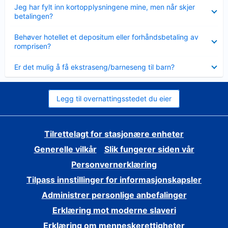
Viser
Jeg har fylt inn kortopplysningene mine, men når skjer
mindre
betalingen?
Viser
Behøver hotellet et depositum eller forhåndsbetaling av
mindre
romprisen?
Viser
Er det mulig å få ekstraseng/barneseng til barn?
mindre
Legg til overnattingsstedet du eier
Tilrettelagt for stasjonære enheter
Generelle vilkår
Slik fungerer siden vår
Personvernerklæring
Tilpass innstillinger for informasjonskapsler
Administrer personlige anbefalinger
Erklæring mot moderne slaveri
Erklæring om menneskerettigheter