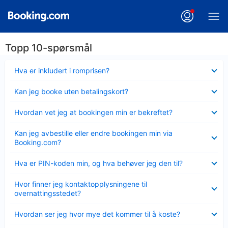
Topp 10-spørsmål
Viser
Hva er inkludert i romprisen?
mindre
Viser
Kan jeg booke uten betalingskort?
mindre
Viser
Hvordan vet jeg at bookingen min er bekreftet?
mindre
Viser
Kan jeg avbestille eller endre bookingen min via
mindre
Booking.com?
Viser
Hva er PIN-koden min, og hva behøver jeg den til?
mindre
Viser
Hvor finner jeg kontaktopplysningene til
mindre
overnattingsstedet?
Viser
Hvordan ser jeg hvor mye det kommer til å koste?
mindre