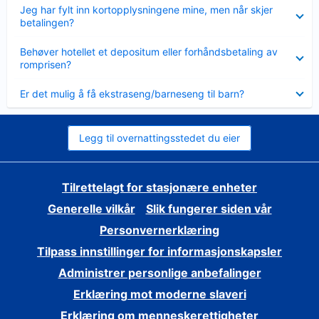
Viser
Jeg har fylt inn kortopplysningene mine, men når skjer
mindre
betalingen?
Viser
Behøver hotellet et depositum eller forhåndsbetaling av
mindre
romprisen?
Viser
Er det mulig å få ekstraseng/barneseng til barn?
mindre
Legg til overnattingsstedet du eier
Tilrettelagt for stasjonære enheter
Generelle vilkår
Slik fungerer siden vår
Personvernerklæring
Tilpass innstillinger for informasjonskapsler
Administrer personlige anbefalinger
Erklæring mot moderne slaveri
Erklæring om menneskerettigheter