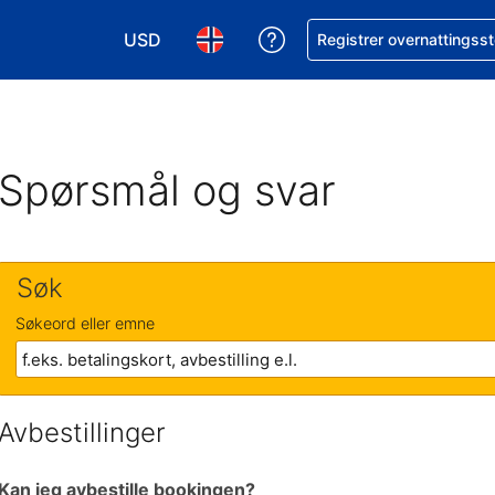
USD
Få hjelp med bookingen 
Registrer overnattingsst
Velg valuta. Du har valgt Amerikansk dollar
Velg språk. Du har valgt Norsk som
Spørsmål og svar
Søk
Søkeord eller emne
Avbestillinger
Kan jeg avbestille bookingen?