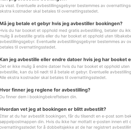
Ja visst. Eventuelle avbestillingsgebyrer bestemmes av overnattingsst
ekstra kostnader skal betales til overnattingsstedet.
Må jeg betale et gebyr hvis jeg avbestiller bookingen?
Hvis du har booket et opphold med gratis avbestilling, betaler du ikk
mulig å avbestille gratis eller du har booket et opphold uten tilbakebet
avbestillingsgebyr. Eventuelle avbestillingsgebyrer bestemmes av ove
betales til overnattingsstedet.
Kan jeg avbestille eller endre datoer hvis jeg har booket 
Det er ikke mulig å endre datoer hvis du har booket et opphold uten m
avbestille, kan du bli nødt til å betale et gebyr. Eventuelle avbesti
Alle ekstra kostnader skal betales til overnattingsstedet.
Hvor finner jeg reglene for avbestilling?
Du finner dem i bookingbekreftelsen din.
Hvordan vet jeg at bookingen er blitt avbestilt?
Etter at du har avbestilt bookingen, får du tilsendt en e-post som be
søppelpostmappen din. Hvis du ikke har mottatt e-posten innen ett d
overnattingsstedet for å dobbeltsjekke at de har registrert avbestilli