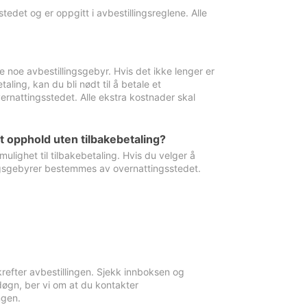
edet og er oppgitt i avbestillingsreglene. Alle
e noe avbestillingsgebyr. Hvis det ikke lenger er
aling, kan du bli nødt til å betale et
rnattingsstedet. Alle ekstra kostnader skal
et opphold uten tilbakebetaling?
ulighet til tilbakebetaling. Hvis du velger å
llingsgebyrer bestemmes av overnattingsstedet.
krefter avbestillingen. Sjekk innboksen og
øgn, ber vi om at du kontakter
ngen.