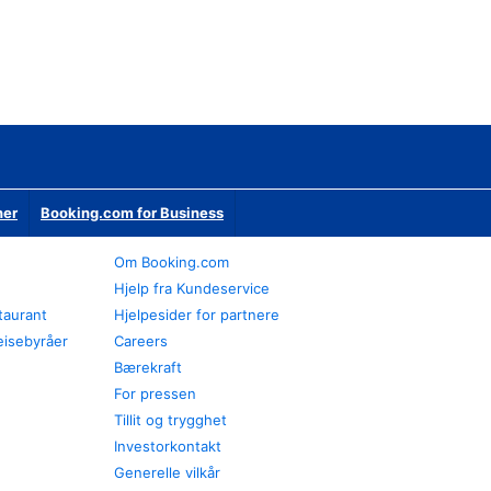
ner
Booking.com for Business
Om Booking.com
Hjelp fra Kundeservice
staurant
Hjelpesider for partnere
eisebyråer
Careers
Bærekraft
For pressen
Tillit og trygghet
Investorkontakt
Generelle vilkår