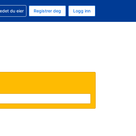
din
edet du eier
Registrer deg
Logg inn
 som valuta
 språk