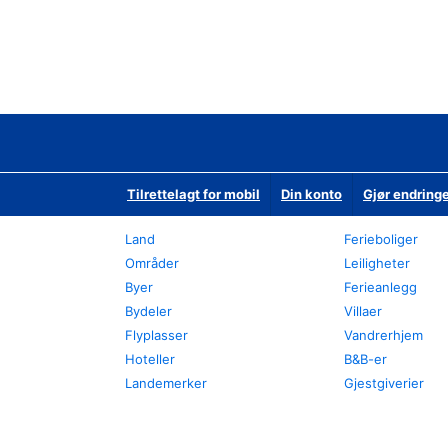
Tilrettelagt for mobil
Din konto
Gjør endringe
Land
Ferieboliger
Områder
Leiligheter
Byer
Ferieanlegg
Bydeler
Villaer
Flyplasser
Vandrerhjem
Hoteller
B&B-er
Landemerker
Gjestgiverier