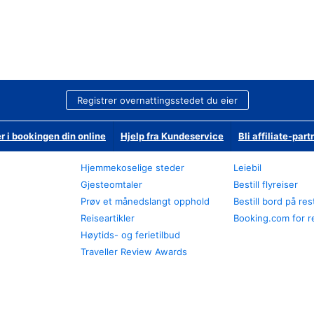
Registrer overnattingsstedet du eier
r i bookingen din online
Hjelp fra Kundeservice
Bli affiliate-part
Hjemmekoselige steder
Leiebil
Gjesteomtaler
Bestill flyreiser
Prøv et månedslangt opphold
Bestill bord på re
Reiseartikler
Booking.com for r
Høytids- og ferietilbud
Traveller Review Awards