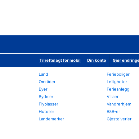
Tilrettelagt for mobil
Din konto
Gjør endringe
Land
Ferieboliger
Områder
Leiligheter
Byer
Ferieanlegg
Bydeler
Villaer
Flyplasser
Vandrerhjem
Hoteller
B&B-er
Landemerker
Gjestgiverier