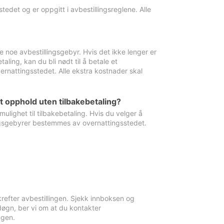
edet og er oppgitt i avbestillingsreglene. Alle
e noe avbestillingsgebyr. Hvis det ikke lenger er
aling, kan du bli nødt til å betale et
rnattingsstedet. Alle ekstra kostnader skal
et opphold uten tilbakebetaling?
ulighet til tilbakebetaling. Hvis du velger å
llingsgebyrer bestemmes av overnattingsstedet.
krefter avbestillingen. Sjekk innboksen og
øgn, ber vi om at du kontakter
ngen.