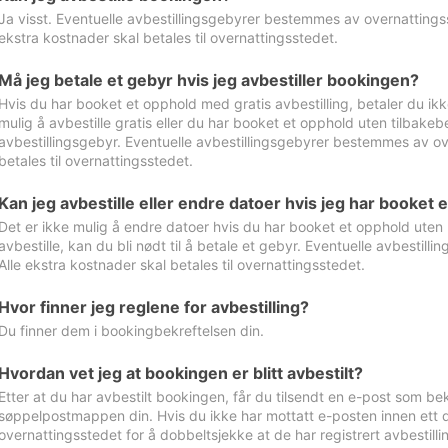
Ja visst. Eventuelle avbestillingsgebyrer bestemmes av overnattingsst
ekstra kostnader skal betales til overnattingsstedet.
Må jeg betale et gebyr hvis jeg avbestiller bookingen?
Hvis du har booket et opphold med gratis avbestilling, betaler du ikk
mulig å avbestille gratis eller du har booket et opphold uten tilbakebet
avbestillingsgebyr. Eventuelle avbestillingsgebyrer bestemmes av ove
betales til overnattingsstedet.
Kan jeg avbestille eller endre datoer hvis jeg har booket 
Det er ikke mulig å endre datoer hvis du har booket et opphold uten m
avbestille, kan du bli nødt til å betale et gebyr. Eventuelle avbesti
Alle ekstra kostnader skal betales til overnattingsstedet.
Hvor finner jeg reglene for avbestilling?
Du finner dem i bookingbekreftelsen din.
Hvordan vet jeg at bookingen er blitt avbestilt?
Etter at du har avbestilt bookingen, får du tilsendt en e-post som be
søppelpostmappen din. Hvis du ikke har mottatt e-posten innen ett d
overnattingsstedet for å dobbeltsjekke at de har registrert avbestilli