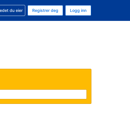
din
edet du eier
Registrer deg
Logg inn
aluta
 språk