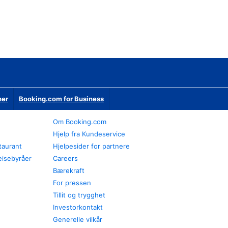
ner
Booking.com for Business
Om Booking.com
Hjelp fra Kundeservice
staurant
Hjelpesider for partnere
eisebyråer
Careers
Bærekraft
For pressen
Tillit og trygghet
Investorkontakt
Generelle vilkår