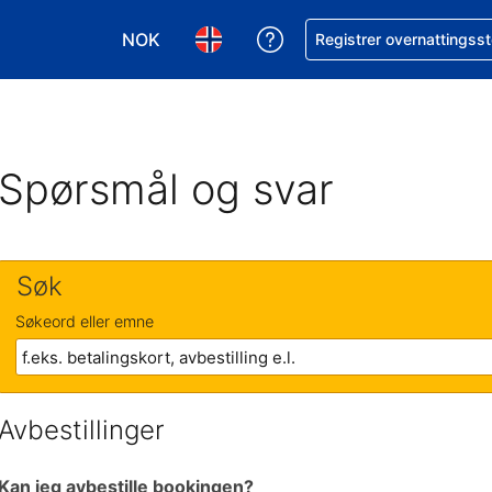
NOK
Få hjelp med bookingen 
Registrer overnattingsst
Velg valuta. Du har valgt Norsk krone som v
Velg språk. Du har valgt Norsk som
Spørsmål og svar
Søk
Søkeord eller emne
Avbestillinger
Kan jeg avbestille bookingen?