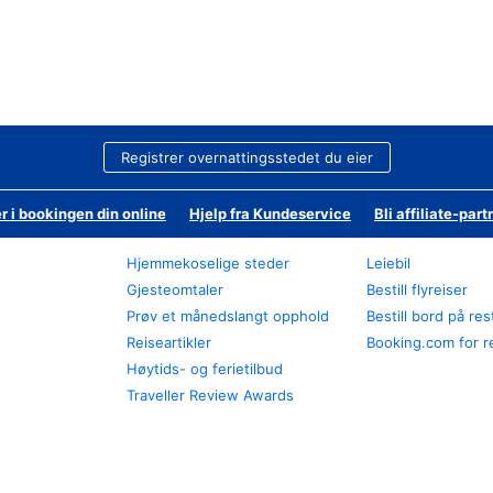
Registrer overnattingsstedet du eier
r i bookingen din online
Hjelp fra Kundeservice
Bli affiliate-part
Hjemmekoselige steder
Leiebil
Gjesteomtaler
Bestill flyreiser
Prøv et månedslangt opphold
Bestill bord på re
Reiseartikler
Booking.com for r
Høytids- og ferietilbud
Traveller Review Awards