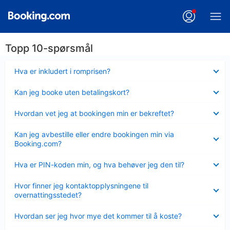
Topp 10-spørsmål
Viser
Hva er inkludert i romprisen?
mindre
Viser
Kan jeg booke uten betalingskort?
mindre
Viser
Hvordan vet jeg at bookingen min er bekreftet?
mindre
Viser
Kan jeg avbestille eller endre bookingen min via
mindre
Booking.com?
Viser
Hva er PIN-koden min, og hva behøver jeg den til?
mindre
Viser
Hvor finner jeg kontaktopplysningene til
mindre
overnattingsstedet?
Viser
Hvordan ser jeg hvor mye det kommer til å koste?
mindre