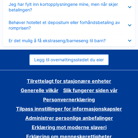
Viser
Jeg har fylt inn kortopplysningene mine, men når skjer
mindre
betalingen?
Viser
Behøver hotellet et depositum eller forhåndsbetaling av
mindre
romprisen?
Viser
Er det mulig å få ekstraseng/barneseng til barn?
mindre
Legg til overnattingsstedet du eier
Tilrettelagt for stasjonære enheter
Generelle vilkår
Slik fungerer siden vår
Personvernerklæring
Tilpass innstillinger for informasjonskapsler
Administrer personlige anbefalinger
Erklæring mot moderne slaveri
Erklæring om menneskerettigheter