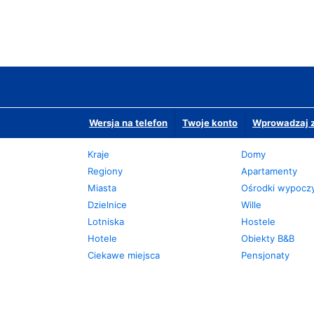
Wersja na telefon
Twoje konto
Wprowadzaj z
Kraje
Domy
Regiony
Apartamenty
Miasta
Ośrodki wypoc
Dzielnice
Wille
Lotniska
Hostele
Hotele
Obiekty B&B
Ciekawe miejsca
Pensjonaty