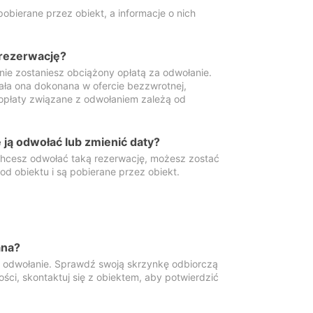
obierane przez obiekt, a informacje o nich
 rezerwację?
 nie zostaniesz obciążony opłatą za odwołanie.
tała ona dokonana w ofercie bezzwrotnej,
 opłaty związane z odwołaniem zależą od
ją odwołać lub zmienić daty?
 chcesz odwołać taką rezerwację, możesz zostać
d obiektu i są pobierane przez obiekt.
ana?
y odwołanie. Sprawdź swoją skrzynkę odbiorczą
ści, skontaktuj się z obiektem, aby potwierdzić