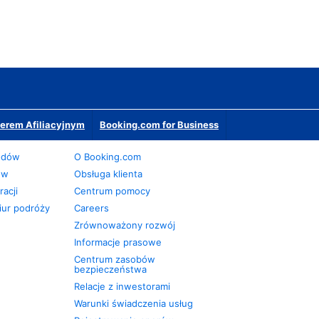
erem Afiliacyjnym
Booking.com for Business
odów
O Booking.com
ów
Obsługa klienta
acji
Centrum pomocy
iur podróży
Careers
Zrównoważony rozwój
Informacje prasowe
Centrum zasobów
bezpieczeństwa
Relacje z inwestorami
Warunki świadczenia usług