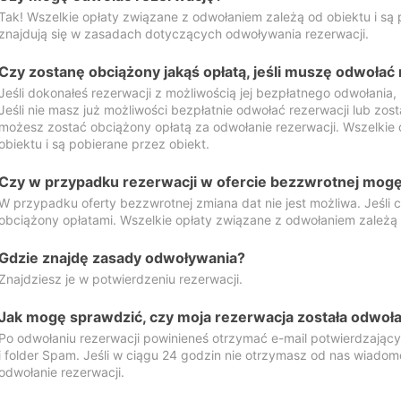
Tak! Wszelkie opłaty związane z odwołaniem zależą od obiektu i są p
znajdują się w zasadach dotyczących odwoływania rezerwacji.
Czy zostanę obciążony jakąś opłatą, jeśli muszę odwołać
Jeśli dokonałeś rezerwacji z możliwością jej bezpłatnego odwołania,
Jeśli nie masz już możliwości bezpłatnie odwołać rezerwacji lub zos
możesz zostać obciążony opłatą za odwołanie rezerwacji. Wszelkie
obiektu i są pobierane przez obiekt.
Czy w przypadku rezerwacji w ofercie bezzwrotnej mogę 
W przypadku oferty bezzwrotnej zmiana dat nie jest możliwa. Jeśli
obciążony opłatami. Wszelkie opłaty związane z odwołaniem zależą o
Gdzie znajdę zasady odwoływania?
Znajdziesz je w potwierdzeniu rezerwacji.
Jak mogę sprawdzić, czy moja rezerwacja została odwoł
Po odwołaniu rezerwacji powinieneś otrzymać e-mail potwierdzając
i folder Spam. Jeśli w ciągu 24 godzin nie otrzymasz od nas wiadomo
odwołanie rezerwacji.