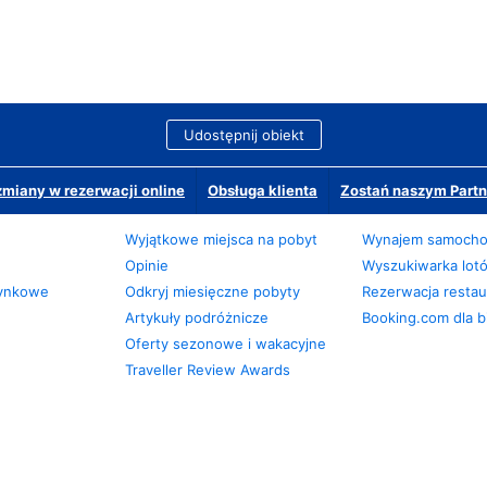
Udostępnij obiekt
miany w rezerwacji online
Obsługa klienta
Zostań naszym Partn
Wyjątkowe miejsca na pobyt
Wynajem samoch
Opinie
Wyszukiwarka lot
zynkowe
Odkryj miesięczne pobyty
Rezerwacja restaur
Artykuły podróżnicze
Booking.com dla b
Oferty sezonowe i wakacyjne
Traveller Review Awards