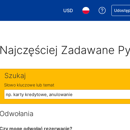
USD
Uzyskaj po
Udostępn
Wybierz walutę. Wybrana walu
Wybierz język. Wybra
Najczęściej Zadawane Py
Szukaj
Słowo kluczowe lub temat
Odwołania
Czy mogę odwołać rezerwację?