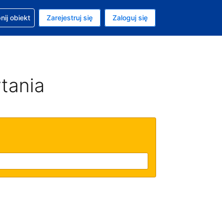
moc w sprawie rezerwacji
ij obiekt
Zarejestruj się
Zaloguj się
ta to Dolar amerykański
ny język to Polski
tania