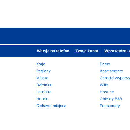
Wersja na telefon
Twoje konto
Wprowadzaj z
Kraje
Domy
Regiony
Apartamenty
Miasta
Ośrodki wypoc
Dzielnice
Wille
Lotniska
Hostele
Hotele
Obiekty B&B
Ciekawe miejsca
Pensjonaty