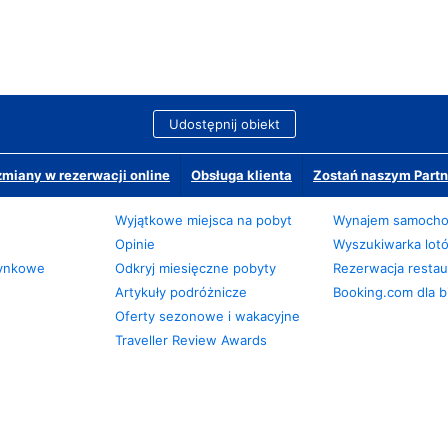
Udostępnij obiekt
miany w rezerwacji online
Obsługa klienta
Zostań naszym Partn
Wyjątkowe miejsca na pobyt
Wynajem samoch
Opinie
Wyszukiwarka lot
zynkowe
Odkryj miesięczne pobyty
Rezerwacja restaur
Artykuły podróżnicze
Booking.com dla b
Oferty sezonowe i wakacyjne
Traveller Review Awards