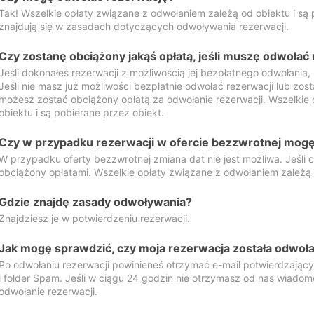
Tak! Wszelkie opłaty związane z odwołaniem zależą od obiektu i są p
znajdują się w zasadach dotyczących odwoływania rezerwacji.
Czy zostanę obciążony jakąś opłatą, jeśli muszę odwołać
Jeśli dokonałeś rezerwacji z możliwością jej bezpłatnego odwołania,
Jeśli nie masz już możliwości bezpłatnie odwołać rezerwacji lub zos
możesz zostać obciążony opłatą za odwołanie rezerwacji. Wszelkie
obiektu i są pobierane przez obiekt.
Czy w przypadku rezerwacji w ofercie bezzwrotnej mogę 
W przypadku oferty bezzwrotnej zmiana dat nie jest możliwa. Jeśli
obciążony opłatami. Wszelkie opłaty związane z odwołaniem zależą o
Gdzie znajdę zasady odwoływania?
Znajdziesz je w potwierdzeniu rezerwacji.
Jak mogę sprawdzić, czy moja rezerwacja została odwoł
Po odwołaniu rezerwacji powinieneś otrzymać e-mail potwierdzając
i folder Spam. Jeśli w ciągu 24 godzin nie otrzymasz od nas wiadomo
odwołanie rezerwacji.