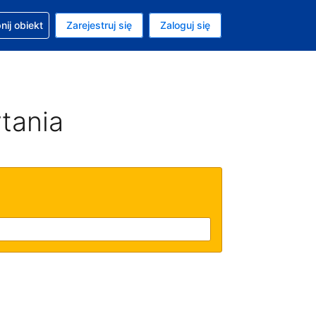
moc w sprawie rezerwacji
ij obiekt
Zarejestruj się
Zaloguj się
ta to Złoty polski
ny język to Polski
tania