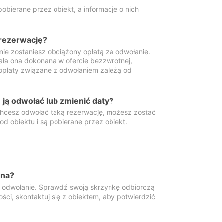
obierane przez obiekt, a informacje o nich
 rezerwację?
 nie zostaniesz obciążony opłatą za odwołanie.
tała ona dokonana w ofercie bezzwrotnej,
 opłaty związane z odwołaniem zależą od
ją odwołać lub zmienić daty?
 chcesz odwołać taką rezerwację, możesz zostać
d obiektu i są pobierane przez obiekt.
ana?
y odwołanie. Sprawdź swoją skrzynkę odbiorczą
ści, skontaktuj się z obiektem, aby potwierdzić