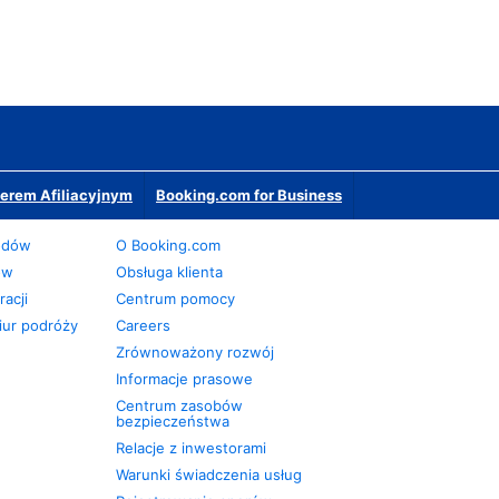
erem Afiliacyjnym
Booking.com for Business
odów
O Booking.com
ów
Obsługa klienta
acji
Centrum pomocy
iur podróży
Careers
Zrównoważony rozwój
Informacje prasowe
Centrum zasobów
bezpieczeństwa
Relacje z inwestorami
Warunki świadczenia usług