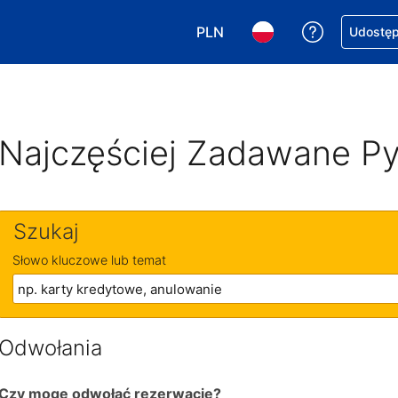
PLN
Uzyskaj po
Udostępn
Wybierz walutę. Wybrana walu
Wybierz język. Wybra
Najczęściej Zadawane Py
Szukaj
Słowo kluczowe lub temat
Odwołania
Czy mogę odwołać rezerwację?