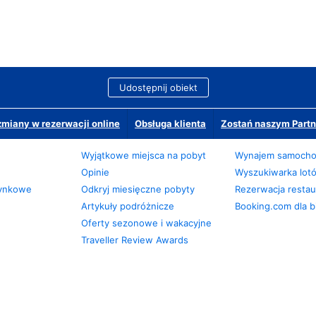
Udostępnij obiekt
miany w rezerwacji online
Obsługa klienta
Zostań naszym Partn
Wyjątkowe miejsca na pobyt
Wynajem samoch
Opinie
Wyszukiwarka lot
zynkowe
Odkryj miesięczne pobyty
Rezerwacja restaur
Artykuły podróżnicze
Booking.com dla b
Oferty sezonowe i wakacyjne
Traveller Review Awards