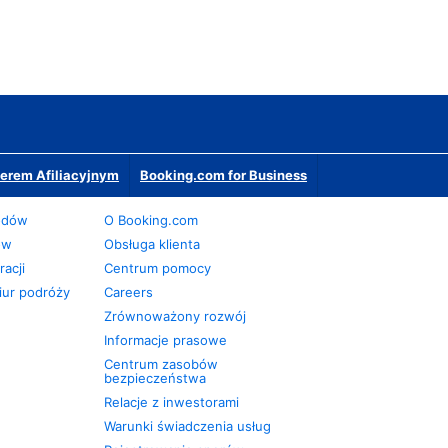
erem Afiliacyjnym
Booking.com for Business
odów
O Booking.com
ów
Obsługa klienta
acji
Centrum pomocy
iur podróży
Careers
Zrównoważony rozwój
Informacje prasowe
Centrum zasobów
bezpieczeństwa
Relacje z inwestorami
Warunki świadczenia usług