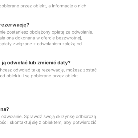
obierane przez obiekt, a informacje o nich
 rezerwację?
 nie zostaniesz obciążony opłatą za odwołanie.
tała ona dokonana w ofercie bezzwrotnej,
 opłaty związane z odwołaniem zależą od
ją odwołać lub zmienić daty?
 chcesz odwołać taką rezerwację, możesz zostać
d obiektu i są pobierane przez obiekt.
ana?
y odwołanie. Sprawdź swoją skrzynkę odbiorczą
ści, skontaktuj się z obiektem, aby potwierdzić