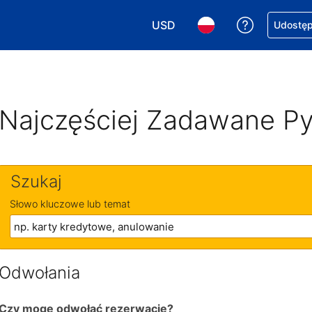
USD
Uzyskaj po
Udostępn
Wybierz walutę. Wybrana walu
Wybierz język. Wybra
Najczęściej Zadawane Py
Szukaj
Słowo kluczowe lub temat
Odwołania
Czy mogę odwołać rezerwację?