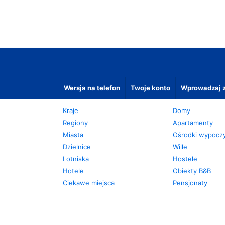
Wersja na telefon
Twoje konto
Wprowadzaj z
Kraje
Domy
Regiony
Apartamenty
Miasta
Ośrodki wypoc
Dzielnice
Wille
Lotniska
Hostele
Hotele
Obiekty B&B
Ciekawe miejsca
Pensjonaty