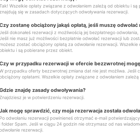
Tak! Wszelkie opłaty związane z odwołaniem zależą od obiektu i są p
znajdują się w zasadach dotyczących odwoływania rezerwacji.
Czy zostanę obciążony jakąś opłatą, jeśli muszę odwołać
Jeśli dokonałeś rezerwacji z możliwością jej bezpłatnego odwołania,
Jeśli nie masz już możliwości bezpłatnie odwołać rezerwacji lub zos
możesz zostać obciążony opłatą za odwołanie rezerwacji. Wszelkie
obiektu i są pobierane przez obiekt.
Czy w przypadku rezerwacji w ofercie bezzwrotnej mogę 
W przypadku oferty bezzwrotnej zmiana dat nie jest możliwa. Jeśli
obciążony opłatami. Wszelkie opłaty związane z odwołaniem zależą o
Gdzie znajdę zasady odwoływania?
Znajdziesz je w potwierdzeniu rezerwacji.
Jak mogę sprawdzić, czy moja rezerwacja została odwoł
Po odwołaniu rezerwacji powinieneś otrzymać e-mail potwierdzając
i folder Spam. Jeśli w ciągu 24 godzin nie otrzymasz od nas wiadomo
odwołanie rezerwacji.