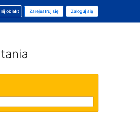
moc w sprawie rezerwacji
ij obiekt
Zarejestruj się
Zaloguj się
ta to Dolar amerykański
ny język to Polski
tania