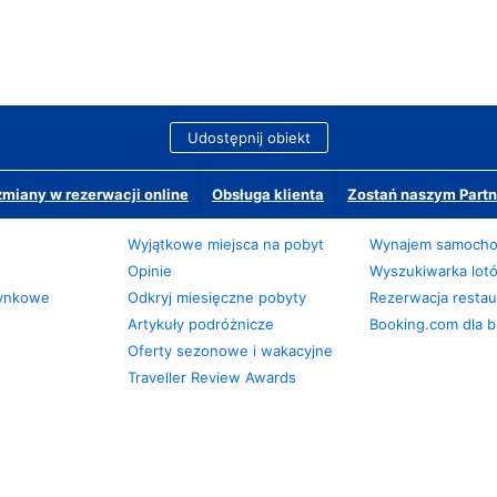
Udostępnij obiekt
miany w rezerwacji online
Obsługa klienta
Zostań naszym Partn
Wyjątkowe miejsca na pobyt
Wynajem samoch
Opinie
Wyszukiwarka lot
zynkowe
Odkryj miesięczne pobyty
Rezerwacja restaur
Artykuły podróżnicze
Booking.com dla b
Oferty sezonowe i wakacyjne
Traveller Review Awards