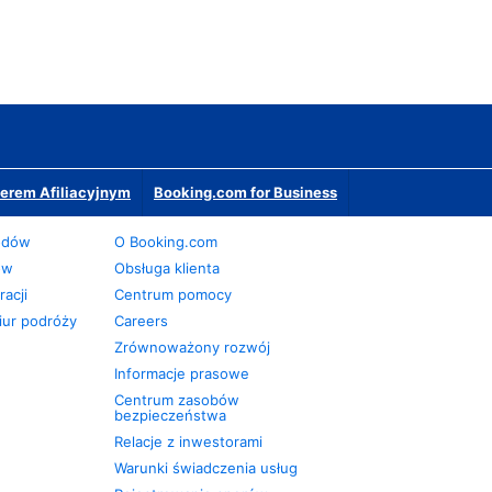
erem Afiliacyjnym
Booking.com for Business
odów
O Booking.com
ów
Obsługa klienta
acji
Centrum pomocy
iur podróży
Careers
Zrównoważony rozwój
Informacje prasowe
Centrum zasobów
bezpieczeństwa
Relacje z inwestorami
Warunki świadczenia usług