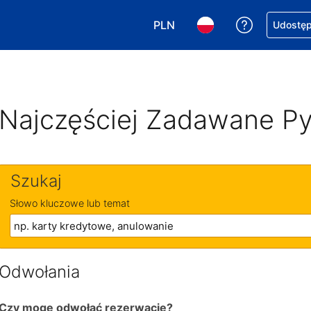
PLN
Uzyskaj po
Udostępn
Wybierz walutę. Wybrana walu
Wybierz język. Wybra
Najczęściej Zadawane Py
Szukaj
Słowo kluczowe lub temat
Odwołania
Czy mogę odwołać rezerwację?