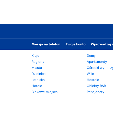
Wersja na telefon
Twoje konto
Wprowadzaj z
Kraje
Domy
Regiony
Apartamenty
Miasta
Ośrodki wypoc
Dzielnice
Wille
Lotniska
Hostele
Hotele
Obiekty B&B
Ciekawe miejsca
Pensjonaty