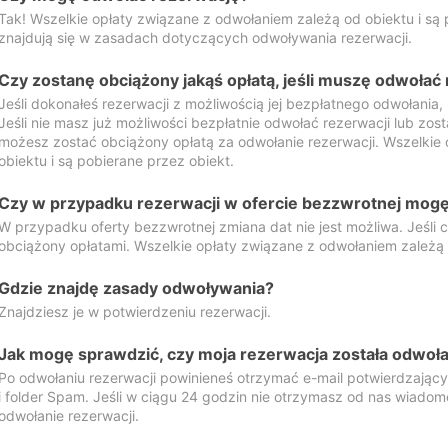
Tak! Wszelkie opłaty związane z odwołaniem zależą od obiektu i są p
znajdują się w zasadach dotyczących odwoływania rezerwacji.
Czy zostanę obciążony jakąś opłatą, jeśli muszę odwołać
Jeśli dokonałeś rezerwacji z możliwością jej bezpłatnego odwołania,
Jeśli nie masz już możliwości bezpłatnie odwołać rezerwacji lub zos
możesz zostać obciążony opłatą za odwołanie rezerwacji. Wszelkie
obiektu i są pobierane przez obiekt.
Czy w przypadku rezerwacji w ofercie bezzwrotnej mogę 
W przypadku oferty bezzwrotnej zmiana dat nie jest możliwa. Jeśli
obciążony opłatami. Wszelkie opłaty związane z odwołaniem zależą o
Gdzie znajdę zasady odwoływania?
Znajdziesz je w potwierdzeniu rezerwacji.
Jak mogę sprawdzić, czy moja rezerwacja została odwoł
Po odwołaniu rezerwacji powinieneś otrzymać e-mail potwierdzając
i folder Spam. Jeśli w ciągu 24 godzin nie otrzymasz od nas wiadomo
odwołanie rezerwacji.