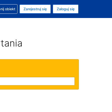
moc w sprawie rezerwacji
ij obiekt
Zarejestruj się
Zaloguj się
ta to Złoty polski
ny język to Polski
tania