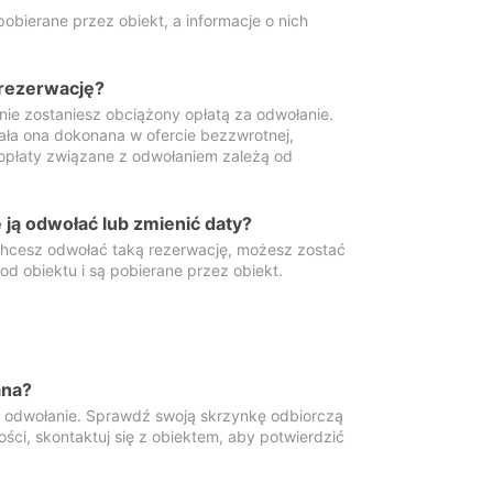
obierane przez obiekt, a informacje o nich
 rezerwację?
 nie zostaniesz obciążony opłatą za odwołanie.
tała ona dokonana w ofercie bezzwrotnej,
 opłaty związane z odwołaniem zależą od
ją odwołać lub zmienić daty?
 chcesz odwołać taką rezerwację, możesz zostać
d obiektu i są pobierane przez obiekt.
ana?
y odwołanie. Sprawdź swoją skrzynkę odbiorczą
ści, skontaktuj się z obiektem, aby potwierdzić