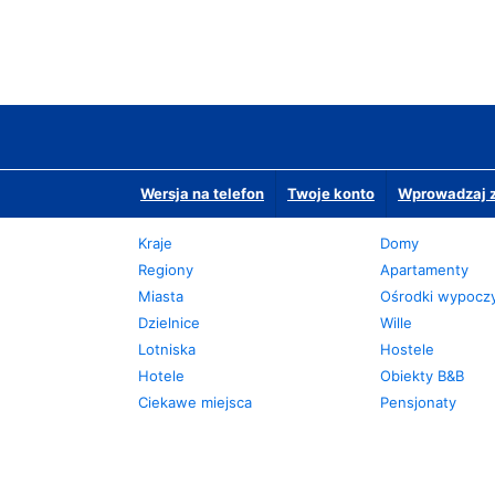
Wersja na telefon
Twoje konto
Wprowadzaj z
Kraje
Domy
Regiony
Apartamenty
Miasta
Ośrodki wypoc
Dzielnice
Wille
Lotniska
Hostele
Hotele
Obiekty B&B
Ciekawe miejsca
Pensjonaty