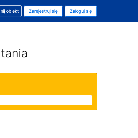
moc w sprawie rezerwacji
ij obiekt
Zarejestruj się
Zaloguj się
ta to Dolar amerykański
ny język to Polski
tania