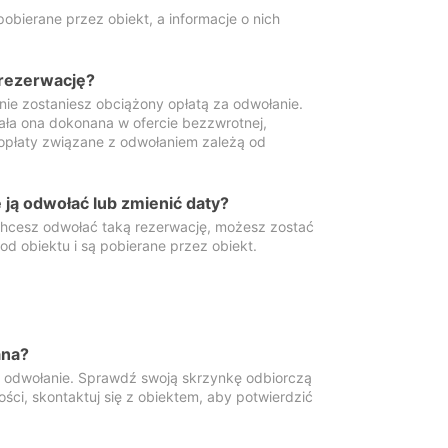
obierane przez obiekt, a informacje o nich
 rezerwację?
 nie zostaniesz obciążony opłatą za odwołanie.
tała ona dokonana w ofercie bezzwrotnej,
 opłaty związane z odwołaniem zależą od
ją odwołać lub zmienić daty?
 chcesz odwołać taką rezerwację, możesz zostać
d obiektu i są pobierane przez obiekt.
ana?
y odwołanie. Sprawdź swoją skrzynkę odbiorczą
ści, skontaktuj się z obiektem, aby potwierdzić