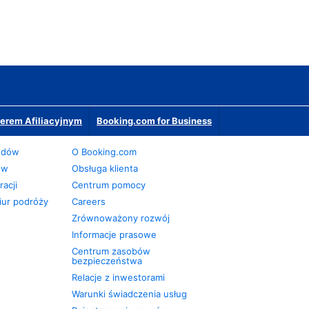
erem Afiliacyjnym
Booking.com for Business
odów
O Booking.com
ów
Obsługa klienta
acji
Centrum pomocy
iur podróży
Careers
Zrównoważony rozwój
Informacje prasowe
Centrum zasobów
bezpieczeństwa
Relacje z inwestorami
Warunki świadczenia usług