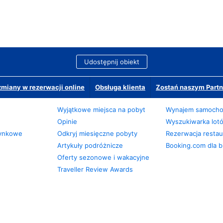
Udostępnij obiekt
miany w rezerwacji online
Obsługa klienta
Zostań naszym Partn
Wyjątkowe miejsca na pobyt
Wynajem samoch
Opinie
Wyszukiwarka lot
zynkowe
Odkryj miesięczne pobyty
Rezerwacja restaur
Artykuły podróżnicze
Booking.com dla b
Oferty sezonowe i wakacyjne
Traveller Review Awards