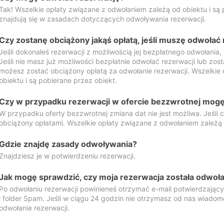
Tak! Wszelkie opłaty związane z odwołaniem zależą od obiektu i są p
znajdują się w zasadach dotyczących odwoływania rezerwacji.
Czy zostanę obciążony jakąś opłatą, jeśli muszę odwołać
Jeśli dokonałeś rezerwacji z możliwością jej bezpłatnego odwołania,
Jeśli nie masz już możliwości bezpłatnie odwołać rezerwacji lub zos
możesz zostać obciążony opłatą za odwołanie rezerwacji. Wszelkie
obiektu i są pobierane przez obiekt.
Czy w przypadku rezerwacji w ofercie bezzwrotnej mogę 
W przypadku oferty bezzwrotnej zmiana dat nie jest możliwa. Jeśli
obciążony opłatami. Wszelkie opłaty związane z odwołaniem zależą o
Gdzie znajdę zasady odwoływania?
Znajdziesz je w potwierdzeniu rezerwacji.
Jak mogę sprawdzić, czy moja rezerwacja została odwoł
Po odwołaniu rezerwacji powinieneś otrzymać e-mail potwierdzając
i folder Spam. Jeśli w ciągu 24 godzin nie otrzymasz od nas wiadomo
odwołanie rezerwacji.