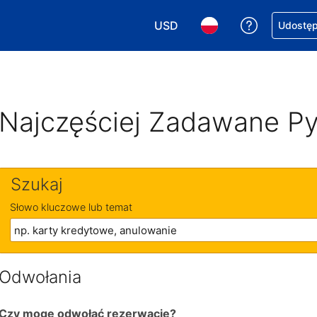
USD
Uzyskaj po
Udostępn
Wybierz walutę. Wybrana walu
Wybierz język. Wybra
Najczęściej Zadawane Py
Szukaj
Słowo kluczowe lub temat
Odwołania
Czy mogę odwołać rezerwację?