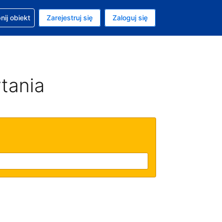
moc w sprawie rezerwacji
ij obiekt
Zarejestruj się
Zaloguj się
ta to Złoty polski
ny język to Polski
tania