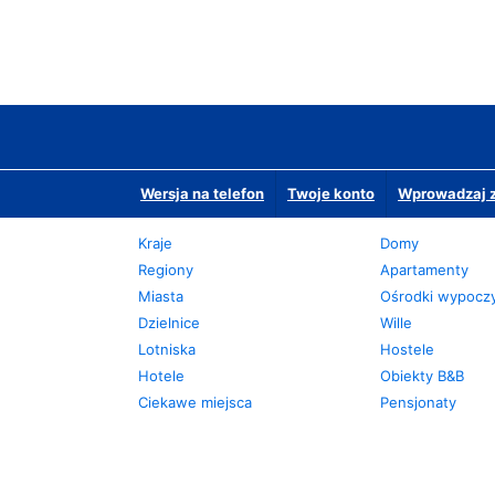
Wersja na telefon
Twoje konto
Wprowadzaj z
Kraje
Domy
Regiony
Apartamenty
Miasta
Ośrodki wypoc
Dzielnice
Wille
Lotniska
Hostele
Hotele
Obiekty B&B
Ciekawe miejsca
Pensjonaty