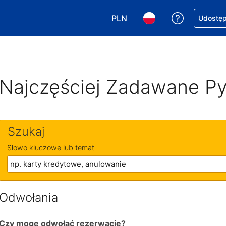
PLN
Uzyskaj po
Udostępn
Wybierz walutę. Wybrana walu
Wybierz język. Wybra
Najczęściej Zadawane Py
Szukaj
Słowo kluczowe lub temat
Odwołania
Czy mogę odwołać rezerwację?