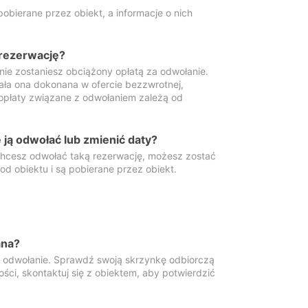
obierane przez obiekt, a informacje o nich
 rezerwację?
 nie zostaniesz obciążony opłatą za odwołanie.
tała ona dokonana w ofercie bezzwrotnej,
 opłaty związane z odwołaniem zależą od
ją odwołać lub zmienić daty?
 chcesz odwołać taką rezerwację, możesz zostać
d obiektu i są pobierane przez obiekt.
ana?
y odwołanie. Sprawdź swoją skrzynkę odbiorczą
ści, skontaktuj się z obiektem, aby potwierdzić