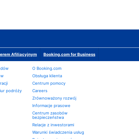
erem Afiliacyjnym
Booking.com for Business
odów
O Booking.com
ów
Obsługa klienta
acji
Centrum pomocy
iur podróży
Careers
Zrównoważony rozwój
Informacje prasowe
Centrum zasobów
bezpieczeństwa
Relacje z inwestorami
Warunki świadczenia usług