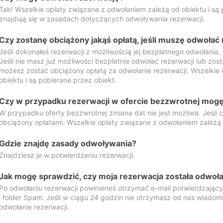
Tak! Wszelkie opłaty związane z odwołaniem zależą od obiektu i są p
znajdują się w zasadach dotyczących odwoływania rezerwacji.
Czy zostanę obciążony jakąś opłatą, jeśli muszę odwołać
Jeśli dokonałeś rezerwacji z możliwością jej bezpłatnego odwołania,
Jeśli nie masz już możliwości bezpłatnie odwołać rezerwacji lub zos
możesz zostać obciążony opłatą za odwołanie rezerwacji. Wszelkie
obiektu i są pobierane przez obiekt.
Czy w przypadku rezerwacji w ofercie bezzwrotnej mogę 
W przypadku oferty bezzwrotnej zmiana dat nie jest możliwa. Jeśli
obciążony opłatami. Wszelkie opłaty związane z odwołaniem zależą o
Gdzie znajdę zasady odwoływania?
Znajdziesz je w potwierdzeniu rezerwacji.
Jak mogę sprawdzić, czy moja rezerwacja została odwoł
Po odwołaniu rezerwacji powinieneś otrzymać e-mail potwierdzając
i folder Spam. Jeśli w ciągu 24 godzin nie otrzymasz od nas wiadomo
odwołanie rezerwacji.