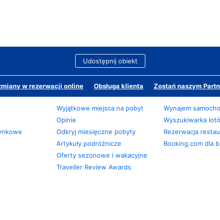
Udostępnij obiekt
miany w rezerwacji online
Obsługa klienta
Zostań naszym Partn
Wyjątkowe miejsca na pobyt
Wynajem samoch
Opinie
Wyszukiwarka lot
zynkowe
Odkryj miesięczne pobyty
Rezerwacja restaur
Artykuły podróżnicze
Booking.com dla b
Oferty sezonowe i wakacyjne
Traveller Review Awards