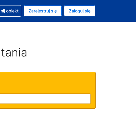
moc w sprawie rezerwacji
ij obiekt
Zarejestruj się
Zaloguj się
ta to Dolar amerykański
ny język to Polski
tania