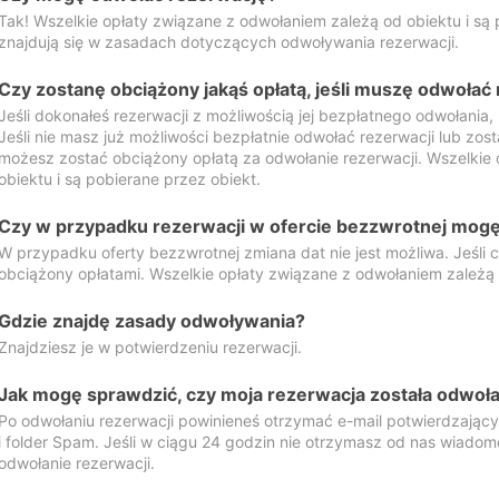
Tak! Wszelkie opłaty związane z odwołaniem zależą od obiektu i są p
znajdują się w zasadach dotyczących odwoływania rezerwacji.
Czy zostanę obciążony jakąś opłatą, jeśli muszę odwołać
Jeśli dokonałeś rezerwacji z możliwością jej bezpłatnego odwołania,
Jeśli nie masz już możliwości bezpłatnie odwołać rezerwacji lub zos
możesz zostać obciążony opłatą za odwołanie rezerwacji. Wszelkie
obiektu i są pobierane przez obiekt.
Czy w przypadku rezerwacji w ofercie bezzwrotnej mogę 
W przypadku oferty bezzwrotnej zmiana dat nie jest możliwa. Jeśli
obciążony opłatami. Wszelkie opłaty związane z odwołaniem zależą o
Gdzie znajdę zasady odwoływania?
Znajdziesz je w potwierdzeniu rezerwacji.
Jak mogę sprawdzić, czy moja rezerwacja została odwoł
Po odwołaniu rezerwacji powinieneś otrzymać e-mail potwierdzając
i folder Spam. Jeśli w ciągu 24 godzin nie otrzymasz od nas wiadomo
odwołanie rezerwacji.