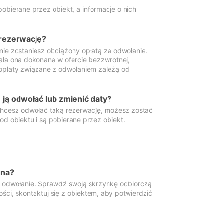
obierane przez obiekt, a informacje o nich
 rezerwację?
 nie zostaniesz obciążony opłatą za odwołanie.
tała ona dokonana w ofercie bezzwrotnej,
 opłaty związane z odwołaniem zależą od
ją odwołać lub zmienić daty?
 chcesz odwołać taką rezerwację, możesz zostać
d obiektu i są pobierane przez obiekt.
ana?
y odwołanie. Sprawdź swoją skrzynkę odbiorczą
ści, skontaktuj się z obiektem, aby potwierdzić