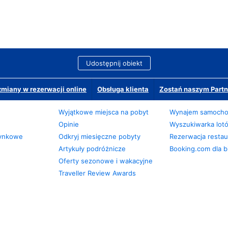
Udostępnij obiekt
miany w rezerwacji online
Obsługa klienta
Zostań naszym Partn
Wyjątkowe miejsca na pobyt
Wynajem samoch
Opinie
Wyszukiwarka lot
zynkowe
Odkryj miesięczne pobyty
Rezerwacja restaur
Artykuły podróżnicze
Booking.com dla b
Oferty sezonowe i wakacyjne
Traveller Review Awards