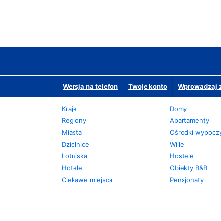
Wersja na telefon
Twoje konto
Wprowadzaj z
Kraje
Domy
Regiony
Apartamenty
Miasta
Ośrodki wypoc
Dzielnice
Wille
Lotniska
Hostele
Hotele
Obiekty B&B
Ciekawe miejsca
Pensjonaty