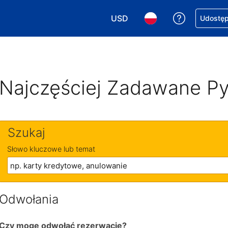
USD
Uzyskaj po
Udostępn
Wybierz walutę. Wybrana walu
Wybierz język. Wybra
Najczęściej Zadawane Py
Szukaj
Słowo kluczowe lub temat
Odwołania
Czy mogę odwołać rezerwację?