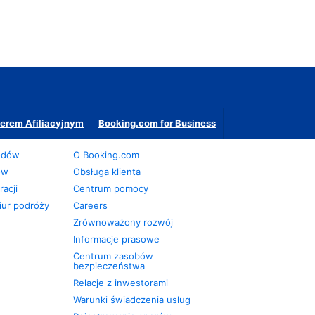
erem Afiliacyjnym
Booking.com for Business
odów
O Booking.com
ów
Obsługa klienta
acji
Centrum pomocy
iur podróży
Careers
Zrównoważony rozwój
Informacje prasowe
Centrum zasobów
bezpieczeństwa
Relacje z inwestorami
Warunki świadczenia usług