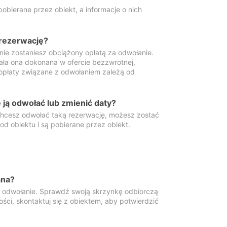
obierane przez obiekt, a informacje o nich
 rezerwację?
 nie zostaniesz obciążony opłatą za odwołanie.
tała ona dokonana w ofercie bezzwrotnej,
 opłaty związane z odwołaniem zależą od
ją odwołać lub zmienić daty?
 chcesz odwołać taką rezerwację, możesz zostać
d obiektu i są pobierane przez obiekt.
ana?
y odwołanie. Sprawdź swoją skrzynkę odbiorczą
ści, skontaktuj się z obiektem, aby potwierdzić