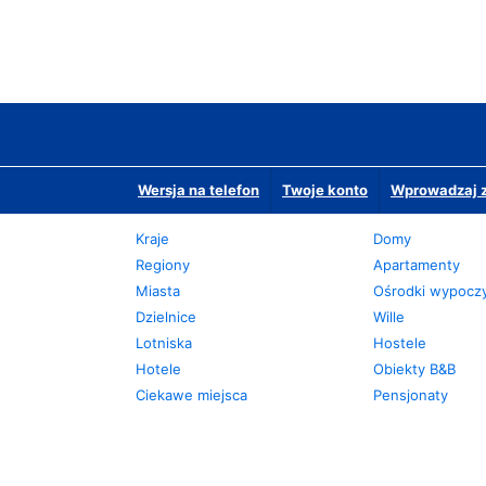
Wersja na telefon
Twoje konto
Wprowadzaj z
Kraje
Domy
Regiony
Apartamenty
Miasta
Ośrodki wypoc
Dzielnice
Wille
Lotniska
Hostele
Hotele
Obiekty B&B
Ciekawe miejsca
Pensjonaty