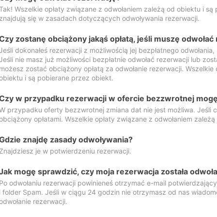
Tak! Wszelkie opłaty związane z odwołaniem zależą od obiektu i są p
znajdują się w zasadach dotyczących odwoływania rezerwacji.
Czy zostanę obciążony jakąś opłatą, jeśli muszę odwołać
Jeśli dokonałeś rezerwacji z możliwością jej bezpłatnego odwołania,
Jeśli nie masz już możliwości bezpłatnie odwołać rezerwacji lub zos
możesz zostać obciążony opłatą za odwołanie rezerwacji. Wszelkie
obiektu i są pobierane przez obiekt.
Czy w przypadku rezerwacji w ofercie bezzwrotnej mogę 
W przypadku oferty bezzwrotnej zmiana dat nie jest możliwa. Jeśli
obciążony opłatami. Wszelkie opłaty związane z odwołaniem zależą o
Gdzie znajdę zasady odwoływania?
Znajdziesz je w potwierdzeniu rezerwacji.
Jak mogę sprawdzić, czy moja rezerwacja została odwoł
Po odwołaniu rezerwacji powinieneś otrzymać e-mail potwierdzając
i folder Spam. Jeśli w ciągu 24 godzin nie otrzymasz od nas wiadomo
odwołanie rezerwacji.