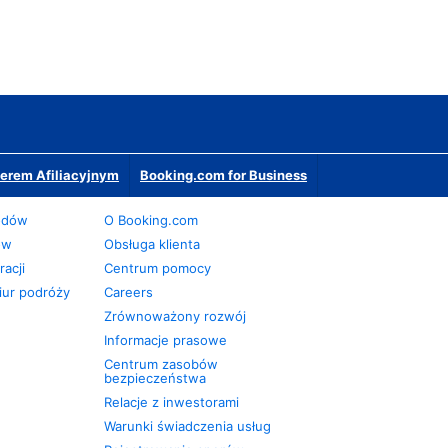
erem Afiliacyjnym
Booking.com for Business
odów
O Booking.com
ów
Obsługa klienta
acji
Centrum pomocy
iur podróży
Careers
Zrównoważony rozwój
Informacje prasowe
Centrum zasobów
bezpieczeństwa
Relacje z inwestorami
Warunki świadczenia usług