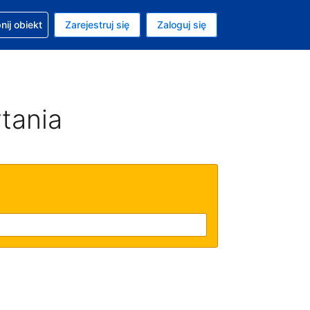
moc w sprawie rezerwacji
ij obiekt
Zarejestruj się
Zaloguj się
ta to Złoty polski
ny język to Polski
tania