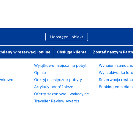
Udostępnij obiekt
miany w rezerwacji online
Obsługa klienta
Zostań naszym Partn
Wyjątkowe miejsca na pobyt
Wynajem samoch
Opinie
Wyszukiwarka lot
zynkowe
Odkryj miesięczne pobyty
Rezerwacja restaur
Artykuły podróżnicze
Booking.com dla b
Oferty sezonowe i wakacyjne
Traveller Review Awards