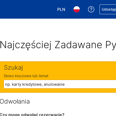
PLN
Uzyskaj po
Udostępn
Wybierz walutę. Wybrana walu
Wybierz język. Wybra
Najczęściej Zadawane Py
Szukaj
Słowo kluczowe lub temat
Odwołania
Czy mogę odwołać rezerwację?