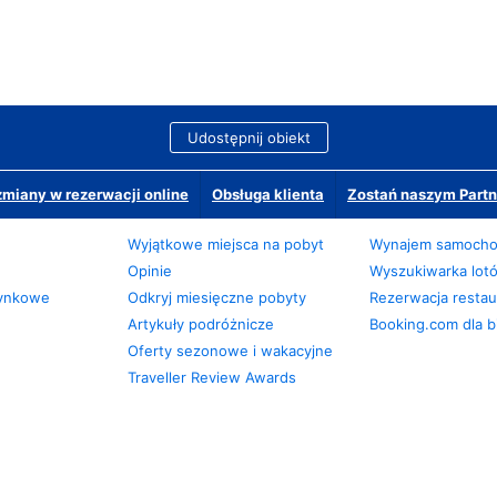
Udostępnij obiekt
miany w rezerwacji online
Obsługa klienta
Zostań naszym Partn
Wyjątkowe miejsca na pobyt
Wynajem samoch
Opinie
Wyszukiwarka lot
zynkowe
Odkryj miesięczne pobyty
Rezerwacja restaur
Artykuły podróżnicze
Booking.com dla b
Oferty sezonowe i wakacyjne
Traveller Review Awards