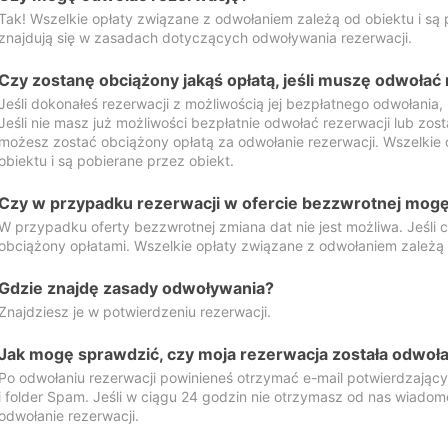
Tak! Wszelkie opłaty związane z odwołaniem zależą od obiektu i są p
znajdują się w zasadach dotyczących odwoływania rezerwacji.
Czy zostanę obciążony jakąś opłatą, jeśli muszę odwołać
Jeśli dokonałeś rezerwacji z możliwością jej bezpłatnego odwołania,
Jeśli nie masz już możliwości bezpłatnie odwołać rezerwacji lub zos
możesz zostać obciążony opłatą za odwołanie rezerwacji. Wszelkie
obiektu i są pobierane przez obiekt.
Czy w przypadku rezerwacji w ofercie bezzwrotnej mogę 
W przypadku oferty bezzwrotnej zmiana dat nie jest możliwa. Jeśli
obciążony opłatami. Wszelkie opłaty związane z odwołaniem zależą o
Gdzie znajdę zasady odwoływania?
Znajdziesz je w potwierdzeniu rezerwacji.
Jak mogę sprawdzić, czy moja rezerwacja została odwoł
Po odwołaniu rezerwacji powinieneś otrzymać e-mail potwierdzając
i folder Spam. Jeśli w ciągu 24 godzin nie otrzymasz od nas wiadomo
odwołanie rezerwacji.