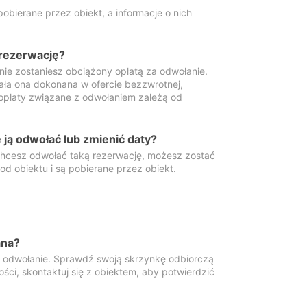
obierane przez obiekt, a informacje o nich
 rezerwację?
 nie zostaniesz obciążony opłatą za odwołanie.
tała ona dokonana w ofercie bezzwrotnej,
 opłaty związane z odwołaniem zależą od
ją odwołać lub zmienić daty?
 chcesz odwołać taką rezerwację, możesz zostać
d obiektu i są pobierane przez obiekt.
ana?
y odwołanie. Sprawdź swoją skrzynkę odbiorczą
ści, skontaktuj się z obiektem, aby potwierdzić