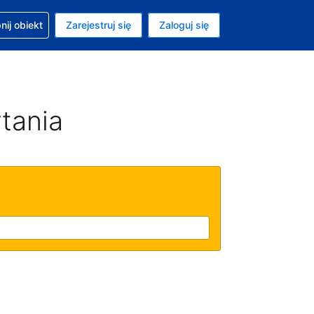
moc w sprawie rezerwacji
ij obiekt
Zarejestruj się
Zaloguj się
ta to Złoty polski
ny język to Polski
tania