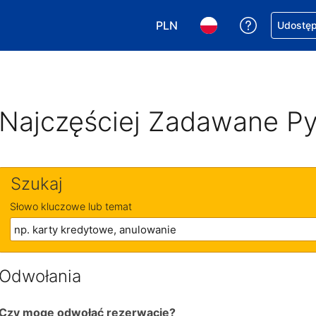
PLN
Uzyskaj po
Udostępn
Wybierz walutę. Wybrana walu
Wybierz język. Wybra
Najczęściej Zadawane Py
Szukaj
Słowo kluczowe lub temat
Odwołania
Czy mogę odwołać rezerwację?