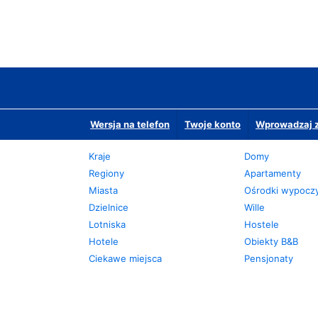
Wersja na telefon
Twoje konto
Wprowadzaj z
Kraje
Domy
Regiony
Apartamenty
Miasta
Ośrodki wypoc
Dzielnice
Wille
Lotniska
Hostele
Hotele
Obiekty B&B
Ciekawe miejsca
Pensjonaty