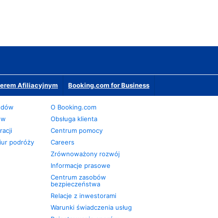
erem Afiliacyjnym
Booking.com for Business
odów
O Booking.com
ów
Obsługa klienta
acji
Centrum pomocy
iur podróży
Careers
Zrównoważony rozwój
Informacje prasowe
Centrum zasobów
bezpieczeństwa
Relacje z inwestorami
Warunki świadczenia usług