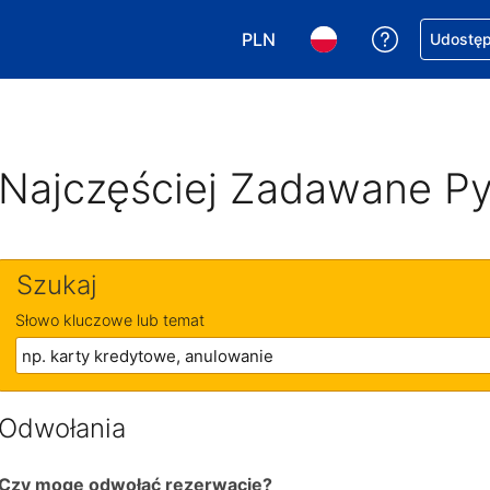
PLN
Uzyskaj po
Udostępn
Wybierz walutę. Wybrana walu
Wybierz język. Wybra
Najczęściej Zadawane Py
Szukaj
Słowo kluczowe lub temat
Odwołania
Czy mogę odwołać rezerwację?