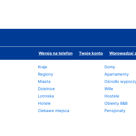
Wersja na telefon
Twoje konto
Wprowadzaj z
Kraje
Domy
Regiony
Apartamenty
Miasta
Ośrodki wypoc
Dzielnice
Wille
Lotniska
Hostele
Hotele
Obiekty B&B
Ciekawe miejsca
Pensjonaty