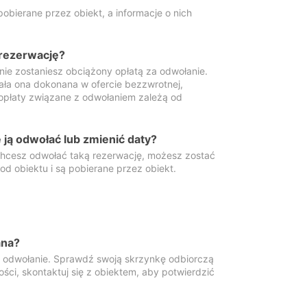
obierane przez obiekt, a informacje o nich
 rezerwację?
 nie zostaniesz obciążony opłatą za odwołanie.
tała ona dokonana w ofercie bezzwrotnej,
 opłaty związane z odwołaniem zależą od
ją odwołać lub zmienić daty?
 chcesz odwołać taką rezerwację, możesz zostać
d obiektu i są pobierane przez obiekt.
ana?
y odwołanie. Sprawdź swoją skrzynkę odbiorczą
ści, skontaktuj się z obiektem, aby potwierdzić