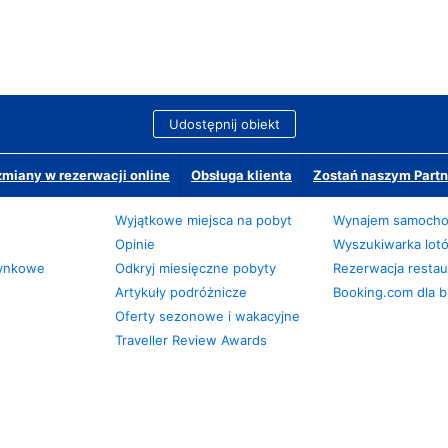
Udostępnij obiekt
miany w rezerwacji online
Obsługa klienta
Zostań naszym Partn
Wyjątkowe miejsca na pobyt
Wynajem samoch
Opinie
Wyszukiwarka lot
zynkowe
Odkryj miesięczne pobyty
Rezerwacja restaur
Artykuły podróżnicze
Booking.com dla b
Oferty sezonowe i wakacyjne
Traveller Review Awards