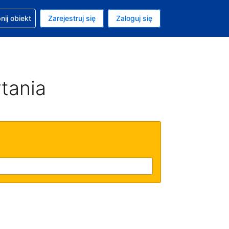
moc w sprawie rezerwacji
ij obiekt
Zarejestruj się
Zaloguj się
ta to Złoty polski
ny język to Polski
tania