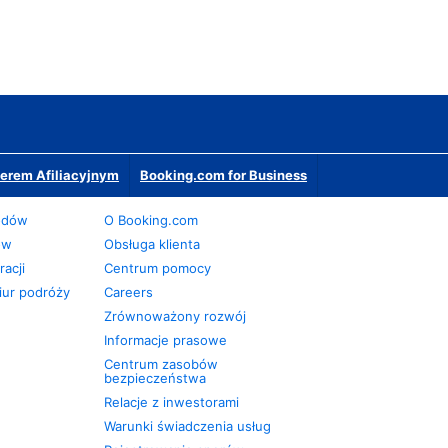
erem Afiliacyjnym
Booking.com for Business
odów
O Booking.com
ów
Obsługa klienta
acji
Centrum pomocy
iur podróży
Careers
Zrównoważony rozwój
Informacje prasowe
Centrum zasobów
bezpieczeństwa
Relacje z inwestorami
Warunki świadczenia usług