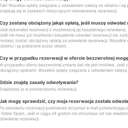
Tak! Wszelkie opłaty związane z odwołaniem zależą od obiektu i są p
znajdują się w zasadach dotyczących odwoływania rezerwacji.
Czy zostanę obciążony jakąś opłatą, jeśli muszę odwołać
Jeśli dokonałeś rezerwacji z możliwością jej bezpłatnego odwołania,
Jeśli nie masz już możliwości bezpłatnie odwołać rezerwacji lub zos
możesz zostać obciążony opłatą za odwołanie rezerwacji. Wszelkie
obiektu i są pobierane przez obiekt.
Czy w przypadku rezerwacji w ofercie bezzwrotnej mogę 
W przypadku oferty bezzwrotnej zmiana dat nie jest możliwa. Jeśli
obciążony opłatami. Wszelkie opłaty związane z odwołaniem zależą o
Gdzie znajdę zasady odwoływania?
Znajdziesz je w potwierdzeniu rezerwacji.
Jak mogę sprawdzić, czy moja rezerwacja została odwoł
Po odwołaniu rezerwacji powinieneś otrzymać e-mail potwierdzając
i folder Spam. Jeśli w ciągu 24 godzin nie otrzymasz od nas wiadomo
odwołanie rezerwacji.