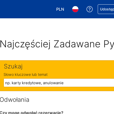
PLN
Uzyskaj po
Udostępn
Wybierz walutę. Wybrana walu
Wybierz język. Wybra
Najczęściej Zadawane Py
Szukaj
Słowo kluczowe lub temat
Odwołania
Czy mogę odwołać rezerwację?