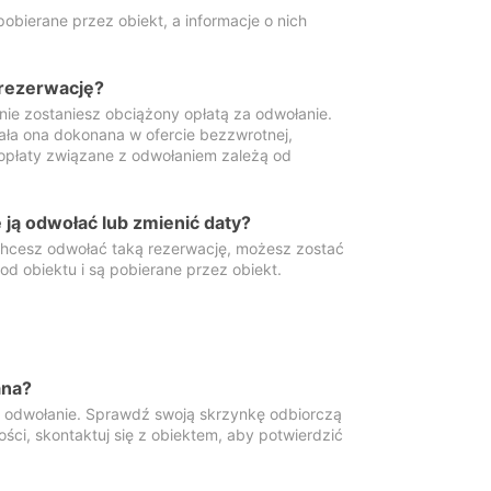
obierane przez obiekt, a informacje o nich
 rezerwację?
 nie zostaniesz obciążony opłatą za odwołanie.
tała ona dokonana w ofercie bezzwrotnej,
 opłaty związane z odwołaniem zależą od
ją odwołać lub zmienić daty?
 chcesz odwołać taką rezerwację, możesz zostać
d obiektu i są pobierane przez obiekt.
ana?
y odwołanie. Sprawdź swoją skrzynkę odbiorczą
ści, skontaktuj się z obiektem, aby potwierdzić