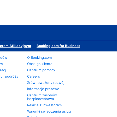
erem Afiliacyjnym
Booking.com for Business
odów
O Booking.com
ów
Obsługa klienta
acji
Centrum pomocy
iur podróży
Careers
Zrównoważony rozwój
Informacje prasowe
Centrum zasobów
bezpieczeństwa
Relacje z inwestorami
Warunki świadczenia usług