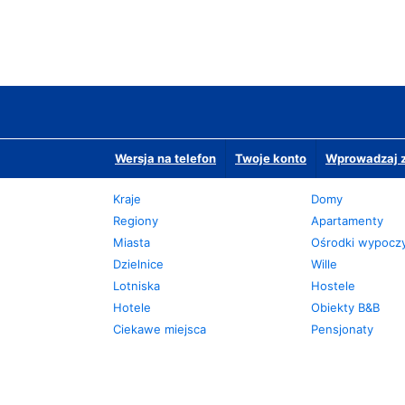
Wersja na telefon
Twoje konto
Wprowadzaj z
Kraje
Domy
Regiony
Apartamenty
Miasta
Ośrodki wypoc
Dzielnice
Wille
Lotniska
Hostele
Hotele
Obiekty B&B
Ciekawe miejsca
Pensjonaty