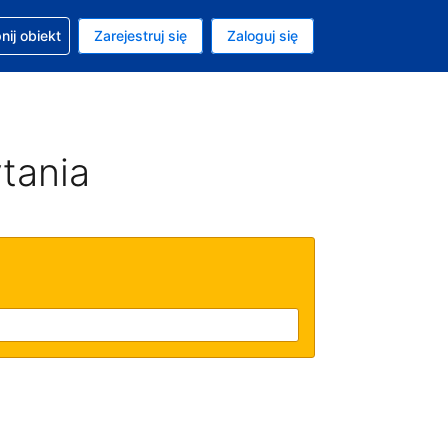
moc w sprawie rezerwacji
ij obiekt
Zarejestruj się
Zaloguj się
ta to Złoty polski
ny język to Polski
tania