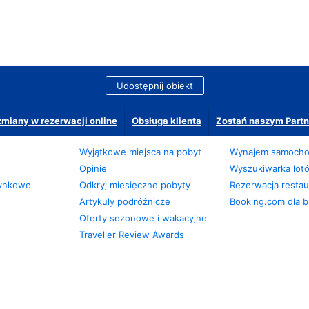
Udostępnij obiekt
miany w rezerwacji online
Obsługa klienta
Zostań naszym Partn
Wyjątkowe miejsca na pobyt
Wynajem samoch
Opinie
Wyszukiwarka lot
zynkowe
Odkryj miesięczne pobyty
Rezerwacja restaur
Artykuły podróżnicze
Booking.com dla b
Oferty sezonowe i wakacyjne
Traveller Review Awards