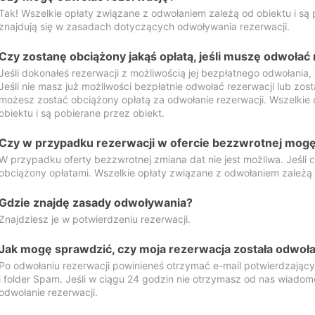
Tak! Wszelkie opłaty związane z odwołaniem zależą od obiektu i są p
znajdują się w zasadach dotyczących odwoływania rezerwacji.
Czy zostanę obciążony jakąś opłatą, jeśli muszę odwołać
Jeśli dokonałeś rezerwacji z możliwością jej bezpłatnego odwołania,
Jeśli nie masz już możliwości bezpłatnie odwołać rezerwacji lub zos
możesz zostać obciążony opłatą za odwołanie rezerwacji. Wszelkie
obiektu i są pobierane przez obiekt.
Czy w przypadku rezerwacji w ofercie bezzwrotnej mogę 
W przypadku oferty bezzwrotnej zmiana dat nie jest możliwa. Jeśli
obciążony opłatami. Wszelkie opłaty związane z odwołaniem zależą o
Gdzie znajdę zasady odwoływania?
Znajdziesz je w potwierdzeniu rezerwacji.
Jak mogę sprawdzić, czy moja rezerwacja została odwoł
Po odwołaniu rezerwacji powinieneś otrzymać e-mail potwierdzając
i folder Spam. Jeśli w ciągu 24 godzin nie otrzymasz od nas wiadomo
odwołanie rezerwacji.