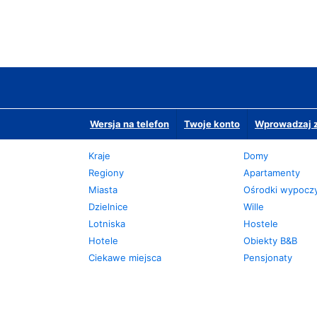
Wersja na telefon
Twoje konto
Wprowadzaj z
Kraje
Domy
Regiony
Apartamenty
Miasta
Ośrodki wypoc
Dzielnice
Wille
Lotniska
Hostele
Hotele
Obiekty B&B
Ciekawe miejsca
Pensjonaty