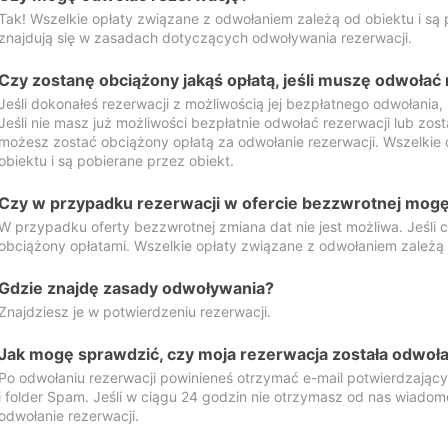
Tak! Wszelkie opłaty związane z odwołaniem zależą od obiektu i są p
znajdują się w zasadach dotyczących odwoływania rezerwacji.
Czy zostanę obciążony jakąś opłatą, jeśli muszę odwołać
Jeśli dokonałeś rezerwacji z możliwością jej bezpłatnego odwołania,
Jeśli nie masz już możliwości bezpłatnie odwołać rezerwacji lub zos
możesz zostać obciążony opłatą za odwołanie rezerwacji. Wszelkie
obiektu i są pobierane przez obiekt.
Czy w przypadku rezerwacji w ofercie bezzwrotnej mogę 
W przypadku oferty bezzwrotnej zmiana dat nie jest możliwa. Jeśli
obciążony opłatami. Wszelkie opłaty związane z odwołaniem zależą o
Gdzie znajdę zasady odwoływania?
Znajdziesz je w potwierdzeniu rezerwacji.
Jak mogę sprawdzić, czy moja rezerwacja została odwoł
Po odwołaniu rezerwacji powinieneś otrzymać e-mail potwierdzając
i folder Spam. Jeśli w ciągu 24 godzin nie otrzymasz od nas wiadomo
odwołanie rezerwacji.