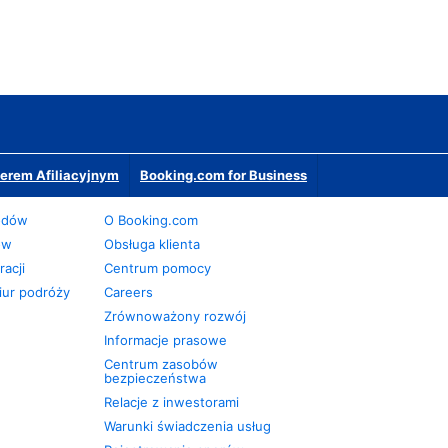
erem Afiliacyjnym
Booking.com for Business
odów
O Booking.com
ów
Obsługa klienta
acji
Centrum pomocy
iur podróży
Careers
Zrównoważony rozwój
Informacje prasowe
Centrum zasobów
bezpieczeństwa
Relacje z inwestorami
Warunki świadczenia usług