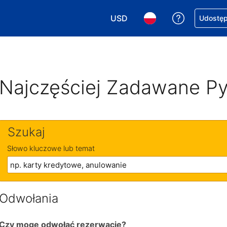
USD
Uzyskaj po
Udostępn
Wybierz walutę. Wybrana walu
Wybierz język. Wybra
Najczęściej Zadawane Py
Szukaj
Słowo kluczowe lub temat
Odwołania
Czy mogę odwołać rezerwację?