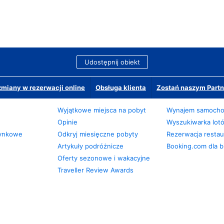
Udostępnij obiekt
miany w rezerwacji online
Obsługa klienta
Zostań naszym Partn
Wyjątkowe miejsca na pobyt
Wynajem samoch
Opinie
Wyszukiwarka lot
zynkowe
Odkryj miesięczne pobyty
Rezerwacja restaur
Artykuły podróżnicze
Booking.com dla b
Oferty sezonowe i wakacyjne
Traveller Review Awards