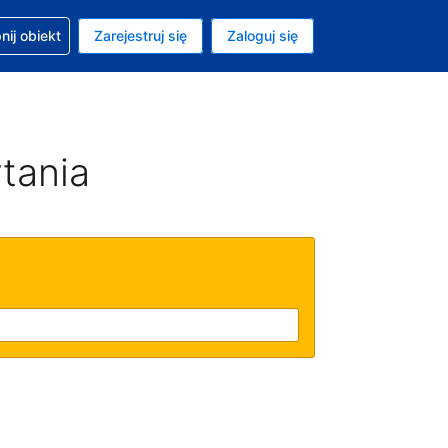
moc w sprawie rezerwacji
ij obiekt
Zarejestruj się
Zaloguj się
ta to Dolar amerykański
ny język to Polski
tania