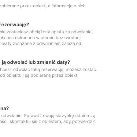
obierane przez obiekt, a informacje o nich
 rezerwację?
 nie zostaniesz obciążony opłatą za odwołanie.
tała ona dokonana w ofercie bezzwrotnej,
 opłaty związane z odwołaniem zależą od
ją odwołać lub zmienić daty?
 chcesz odwołać taką rezerwację, możesz zostać
d obiektu i są pobierane przez obiekt.
ana?
y odwołanie. Sprawdź swoją skrzynkę odbiorczą
ści, skontaktuj się z obiektem, aby potwierdzić