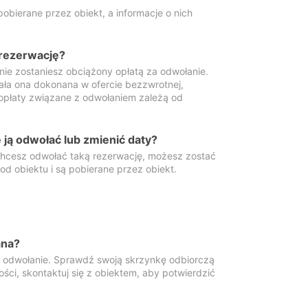
obierane przez obiekt, a informacje o nich
 rezerwację?
 nie zostaniesz obciążony opłatą za odwołanie.
tała ona dokonana w ofercie bezzwrotnej,
 opłaty związane z odwołaniem zależą od
ją odwołać lub zmienić daty?
 chcesz odwołać taką rezerwację, możesz zostać
d obiektu i są pobierane przez obiekt.
ana?
y odwołanie. Sprawdź swoją skrzynkę odbiorczą
ści, skontaktuj się z obiektem, aby potwierdzić