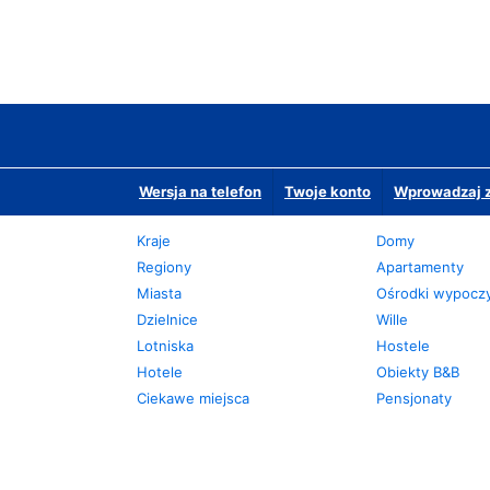
Wersja na telefon
Twoje konto
Wprowadzaj z
Kraje
Domy
Regiony
Apartamenty
Miasta
Ośrodki wypoc
Dzielnice
Wille
Lotniska
Hostele
Hotele
Obiekty B&B
Ciekawe miejsca
Pensjonaty