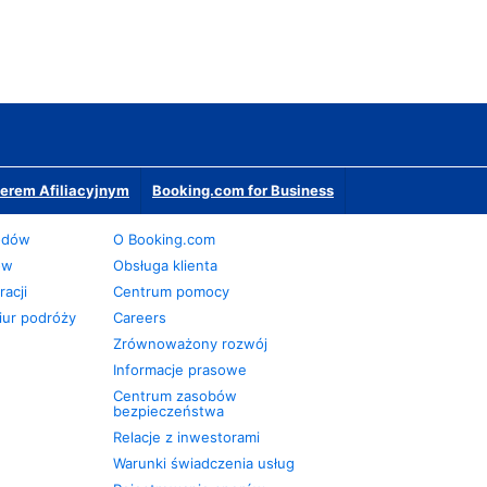
erem Afiliacyjnym
Booking.com for Business
odów
O Booking.com
ów
Obsługa klienta
acji
Centrum pomocy
iur podróży
Careers
Zrównoważony rozwój
Informacje prasowe
Centrum zasobów
bezpieczeństwa
Relacje z inwestorami
Warunki świadczenia usług