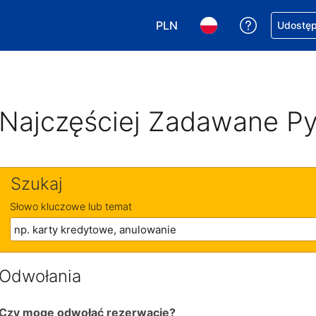
PLN
Uzyskaj po
Udostępn
Wybierz walutę. Wybrana walu
Wybierz język. Wybra
Najczęściej Zadawane Py
Szukaj
Słowo kluczowe lub temat
Odwołania
Czy mogę odwołać rezerwację?