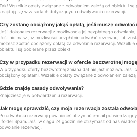
Tak! Wszelkie opłaty związane z odwołaniem zależą od obiektu i są p
znajdują się w zasadach dotyczących odwoływania rezerwacji.
Czy zostanę obciążony jakąś opłatą, jeśli muszę odwołać
Jeśli dokonałeś rezerwacji z możliwością jej bezpłatnego odwołania,
Jeśli nie masz już możliwości bezpłatnie odwołać rezerwacji lub zos
możesz zostać obciążony opłatą za odwołanie rezerwacji. Wszelkie
obiektu i są pobierane przez obiekt.
Czy w przypadku rezerwacji w ofercie bezzwrotnej mogę 
W przypadku oferty bezzwrotnej zmiana dat nie jest możliwa. Jeśli
obciążony opłatami. Wszelkie opłaty związane z odwołaniem zależą o
Gdzie znajdę zasady odwoływania?
Znajdziesz je w potwierdzeniu rezerwacji.
Jak mogę sprawdzić, czy moja rezerwacja została odwoł
Po odwołaniu rezerwacji powinieneś otrzymać e-mail potwierdzając
i folder Spam. Jeśli w ciągu 24 godzin nie otrzymasz od nas wiadomo
odwołanie rezerwacji.