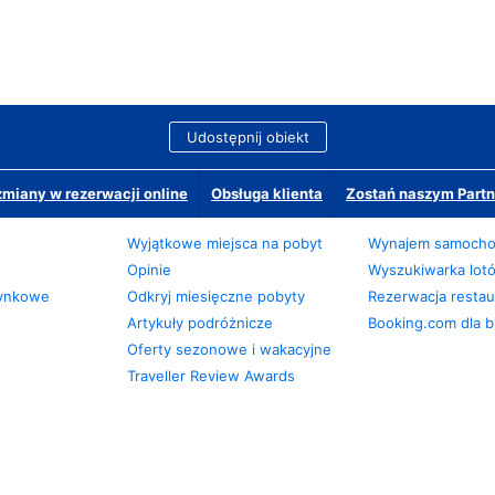
Udostępnij obiekt
miany w rezerwacji online
Obsługa klienta
Zostań naszym Partn
Wyjątkowe miejsca na pobyt
Wynajem samoch
Opinie
Wyszukiwarka lot
zynkowe
Odkryj miesięczne pobyty
Rezerwacja restaur
Artykuły podróżnicze
Booking.com dla b
Oferty sezonowe i wakacyjne
Traveller Review Awards