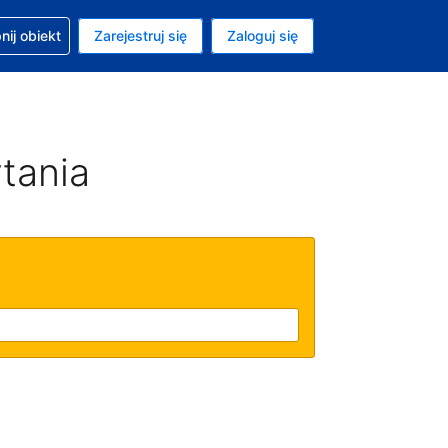
moc w sprawie rezerwacji
ij obiekt
Zarejestruj się
Zaloguj się
ta to Złoty polski
ny język to Polski
tania