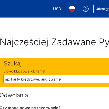
USD
Uzyskaj po
Udostępn
Wybierz walutę. Wybrana walu
Wybierz język. Wybra
Najczęściej Zadawane Py
Szukaj
Słowo kluczowe lub temat
Odwołania
Czy mogę odwołać rezerwację?