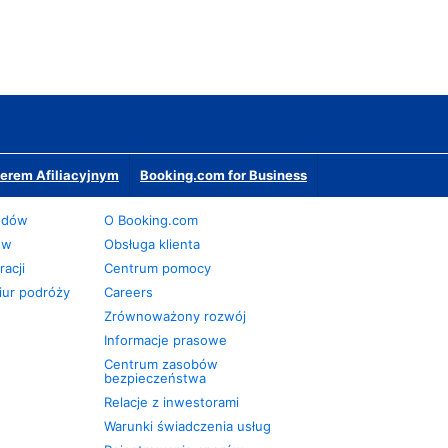
erem Afiliacyjnym
Booking.com for Business
odów
O Booking.com
ów
Obsługa klienta
acji
Centrum pomocy
iur podróży
Careers
Zrównoważony rozwój
Informacje prasowe
Centrum zasobów
bezpieczeństwa
Relacje z inwestorami
Warunki świadczenia usług