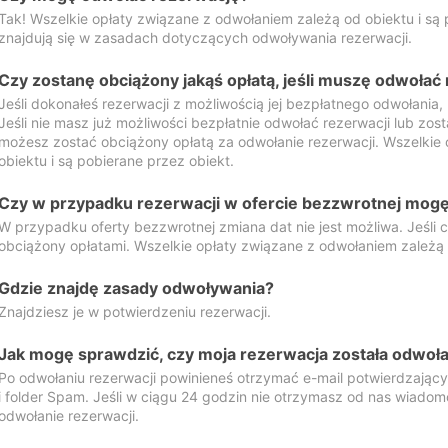
Tak! Wszelkie opłaty związane z odwołaniem zależą od obiektu i są p
znajdują się w zasadach dotyczących odwoływania rezerwacji.
Czy zostanę obciążony jakąś opłatą, jeśli muszę odwołać
Jeśli dokonałeś rezerwacji z możliwością jej bezpłatnego odwołania,
Jeśli nie masz już możliwości bezpłatnie odwołać rezerwacji lub zos
możesz zostać obciążony opłatą za odwołanie rezerwacji. Wszelkie
obiektu i są pobierane przez obiekt.
Czy w przypadku rezerwacji w ofercie bezzwrotnej mogę 
W przypadku oferty bezzwrotnej zmiana dat nie jest możliwa. Jeśli
obciążony opłatami. Wszelkie opłaty związane z odwołaniem zależą o
Gdzie znajdę zasady odwoływania?
Znajdziesz je w potwierdzeniu rezerwacji.
Jak mogę sprawdzić, czy moja rezerwacja została odwoł
Po odwołaniu rezerwacji powinieneś otrzymać e-mail potwierdzając
i folder Spam. Jeśli w ciągu 24 godzin nie otrzymasz od nas wiadomo
odwołanie rezerwacji.