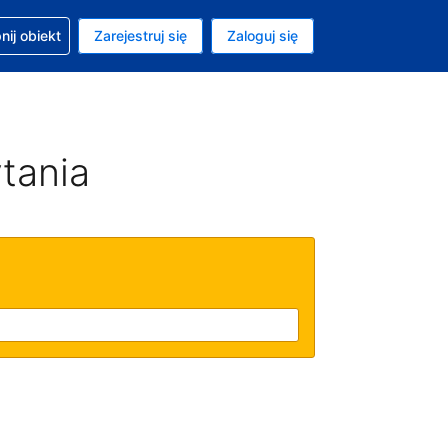
moc w sprawie rezerwacji
ij obiekt
Zarejestruj się
Zaloguj się
ta to Dolar amerykański
ny język to Polski
tania