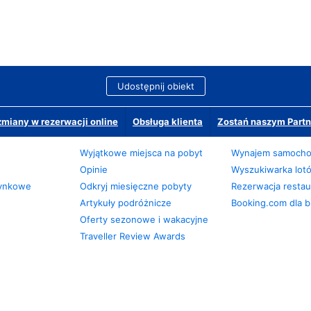
Udostępnij obiekt
miany w rezerwacji online
Obsługa klienta
Zostań naszym Partn
Wyjątkowe miejsca na pobyt
Wynajem samoch
Opinie
Wyszukiwarka lot
zynkowe
Odkryj miesięczne pobyty
Rezerwacja restaur
Artykuły podróżnicze
Booking.com dla b
Oferty sezonowe i wakacyjne
Traveller Review Awards