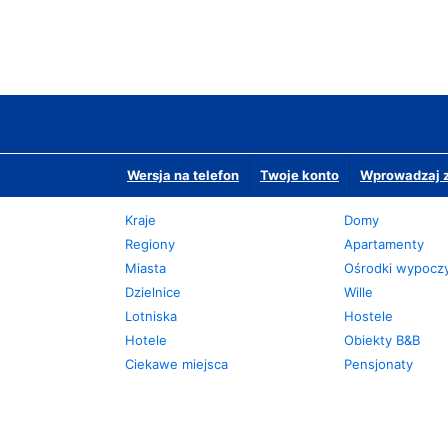
Wersja na telefon
Twoje konto
Wprowadzaj z
Kraje
Domy
Regiony
Apartamenty
Miasta
Ośrodki wypoc
Dzielnice
Wille
Lotniska
Hostele
Hotele
Obiekty B&B
Ciekawe miejsca
Pensjonaty