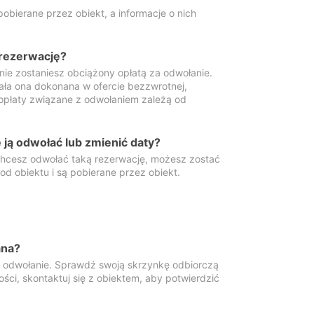
obierane przez obiekt, a informacje o nich
 rezerwację?
 nie zostaniesz obciążony opłatą za odwołanie.
tała ona dokonana w ofercie bezzwrotnej,
 opłaty związane z odwołaniem zależą od
ją odwołać lub zmienić daty?
 chcesz odwołać taką rezerwację, możesz zostać
d obiektu i są pobierane przez obiekt.
ana?
y odwołanie. Sprawdź swoją skrzynkę odbiorczą
ści, skontaktuj się z obiektem, aby potwierdzić