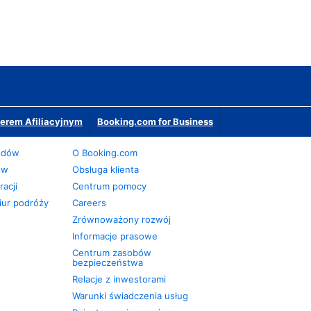
erem Afiliacyjnym
Booking.com for Business
odów
O Booking.com
ów
Obsługa klienta
acji
Centrum pomocy
iur podróży
Careers
Zrównoważony rozwój
Informacje prasowe
Centrum zasobów
bezpieczeństwa
Relacje z inwestorami
Warunki świadczenia usług