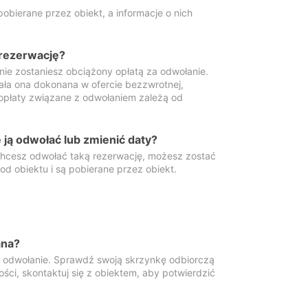
obierane przez obiekt, a informacje o nich
 rezerwację?
 nie zostaniesz obciążony opłatą za odwołanie.
tała ona dokonana w ofercie bezzwrotnej,
 opłaty związane z odwołaniem zależą od
ją odwołać lub zmienić daty?
 chcesz odwołać taką rezerwację, możesz zostać
d obiektu i są pobierane przez obiekt.
ana?
y odwołanie. Sprawdź swoją skrzynkę odbiorczą
ści, skontaktuj się z obiektem, aby potwierdzić