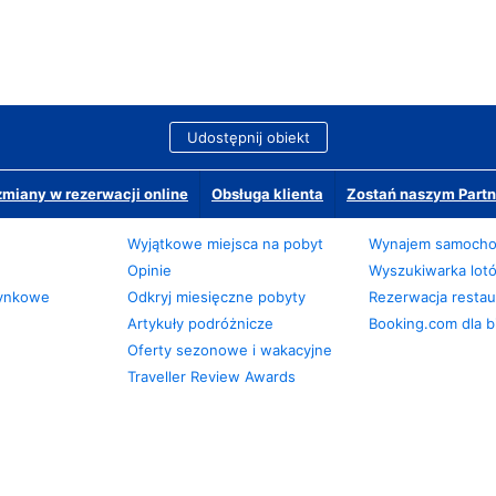
Udostępnij obiekt
miany w rezerwacji online
Obsługa klienta
Zostań naszym Partn
Wyjątkowe miejsca na pobyt
Wynajem samoch
Opinie
Wyszukiwarka lot
zynkowe
Odkryj miesięczne pobyty
Rezerwacja restaur
Artykuły podróżnicze
Booking.com dla b
Oferty sezonowe i wakacyjne
Traveller Review Awards