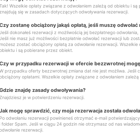
Tak! Wszelkie opłaty związane z odwołaniem zależą od obiektu i są p
znajdują się w zasadach dotyczących odwoływania rezerwacji.
Czy zostanę obciążony jakąś opłatą, jeśli muszę odwołać
Jeśli dokonałeś rezerwacji z możliwością jej bezpłatnego odwołania,
Jeśli nie masz już możliwości bezpłatnie odwołać rezerwacji lub zos
możesz zostać obciążony opłatą za odwołanie rezerwacji. Wszelkie
obiektu i są pobierane przez obiekt.
Czy w przypadku rezerwacji w ofercie bezzwrotnej mogę 
W przypadku oferty bezzwrotnej zmiana dat nie jest możliwa. Jeśli
obciążony opłatami. Wszelkie opłaty związane z odwołaniem zależą o
Gdzie znajdę zasady odwoływania?
Znajdziesz je w potwierdzeniu rezerwacji.
Jak mogę sprawdzić, czy moja rezerwacja została odwoł
Po odwołaniu rezerwacji powinieneś otrzymać e-mail potwierdzając
i folder Spam. Jeśli w ciągu 24 godzin nie otrzymasz od nas wiadomo
odwołanie rezerwacji.