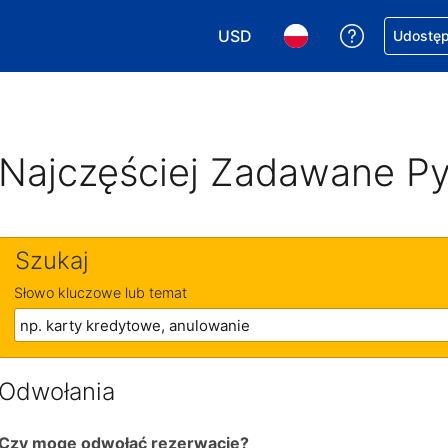
USD
Uzyskaj po
Udostępn
Wybierz walutę. Wybrana walu
Wybierz język. Wybra
Najczęściej Zadawane Py
Szukaj
Słowo kluczowe lub temat
Odwołania
Czy mogę odwołać rezerwację?