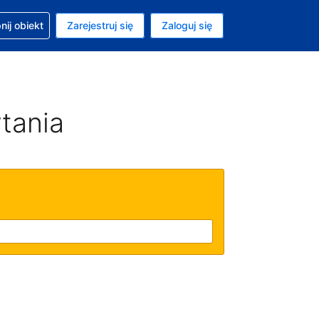
moc w sprawie rezerwacji
ij obiekt
Zarejestruj się
Zaloguj się
ta to Dolar amerykański
ny język to Polski
tania