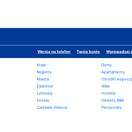
Wersja na telefon
Twoje konto
Wprowadzaj z
Kraje
Domy
Regiony
Apartamenty
Miasta
Ośrodki wypoc
Dzielnice
Wille
Lotniska
Hostele
Hotele
Obiekty B&B
Ciekawe miejsca
Pensjonaty