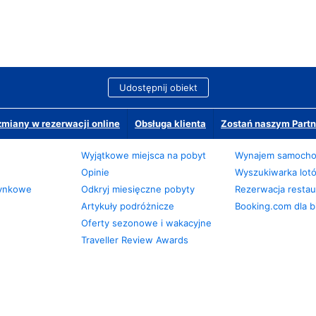
Udostępnij obiekt
miany w rezerwacji online
Obsługa klienta
Zostań naszym Partn
Wyjątkowe miejsca na pobyt
Wynajem samoch
Opinie
Wyszukiwarka lot
zynkowe
Odkryj miesięczne pobyty
Rezerwacja restaur
Artykuły podróżnicze
Booking.com dla b
Oferty sezonowe i wakacyjne
Traveller Review Awards