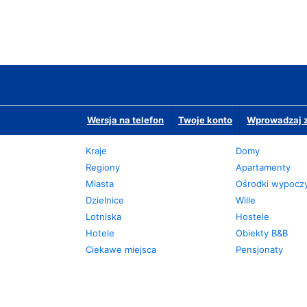
Wersja na telefon
Twoje konto
Wprowadzaj z
Kraje
Domy
Regiony
Apartamenty
Miasta
Ośrodki wypoc
Dzielnice
Wille
Lotniska
Hostele
Hotele
Obiekty B&B
Ciekawe miejsca
Pensjonaty