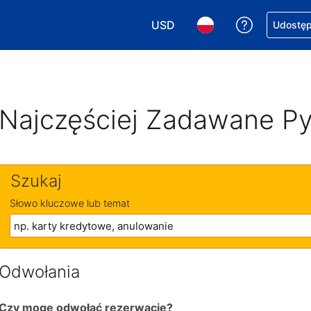
USD
Uzyskaj po
Udostępn
Wybierz walutę. Wybrana walu
Wybierz język. Wybra
Najczęściej Zadawane Py
Szukaj
Słowo kluczowe lub temat
Odwołania
Czy mogę odwołać rezerwację?