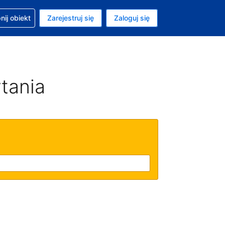
moc w sprawie rezerwacji
ij obiekt
Zarejestruj się
Zaloguj się
ta to Dolar amerykański
ny język to Polski
tania