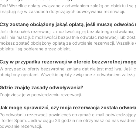
Tak! Wszelkie opłaty związane z odwołaniem zależą od obiektu i są p
znajdują się w zasadach dotyczących odwoływania rezerwacji.
Czy zostanę obciążony jakąś opłatą, jeśli muszę odwołać
Jeśli dokonałeś rezerwacji z możliwością jej bezpłatnego odwołania,
Jeśli nie masz już możliwości bezpłatnie odwołać rezerwacji lub zos
możesz zostać obciążony opłatą za odwołanie rezerwacji. Wszelkie
obiektu i są pobierane przez obiekt.
Czy w przypadku rezerwacji w ofercie bezzwrotnej mogę 
W przypadku oferty bezzwrotnej zmiana dat nie jest możliwa. Jeśli
obciążony opłatami. Wszelkie opłaty związane z odwołaniem zależą o
Gdzie znajdę zasady odwoływania?
Znajdziesz je w potwierdzeniu rezerwacji.
Jak mogę sprawdzić, czy moja rezerwacja została odwoł
Po odwołaniu rezerwacji powinieneś otrzymać e-mail potwierdzając
i folder Spam. Jeśli w ciągu 24 godzin nie otrzymasz od nas wiadomo
odwołanie rezerwacji.