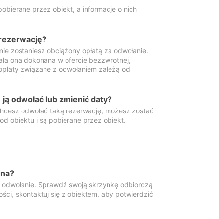
obierane przez obiekt, a informacje o nich
 rezerwację?
 nie zostaniesz obciążony opłatą za odwołanie.
tała ona dokonana w ofercie bezzwrotnej,
 opłaty związane z odwołaniem zależą od
ją odwołać lub zmienić daty?
 chcesz odwołać taką rezerwację, możesz zostać
d obiektu i są pobierane przez obiekt.
ana?
y odwołanie. Sprawdź swoją skrzynkę odbiorczą
ści, skontaktuj się z obiektem, aby potwierdzić