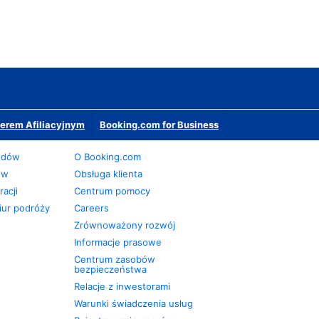
erem Afiliacyjnym
Booking.com for Business
odów
O Booking.com
ów
Obsługa klienta
acji
Centrum pomocy
iur podróży
Careers
Zrównoważony rozwój
Informacje prasowe
Centrum zasobów
bezpieczeństwa
Relacje z inwestorami
Warunki świadczenia usług