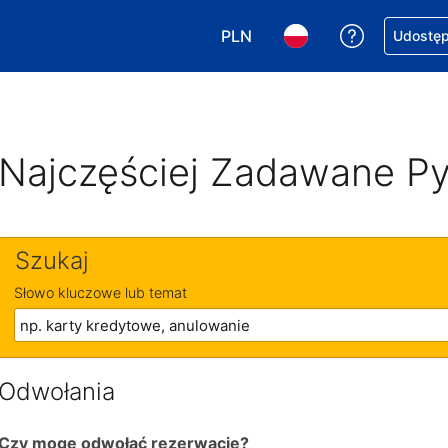
PLN
Uzyskaj po
Udostępn
Wybierz walutę. Wybrana walu
Wybierz język. Wybra
Najczęściej Zadawane Py
Szukaj
Słowo kluczowe lub temat
Odwołania
Czy mogę odwołać rezerwację?