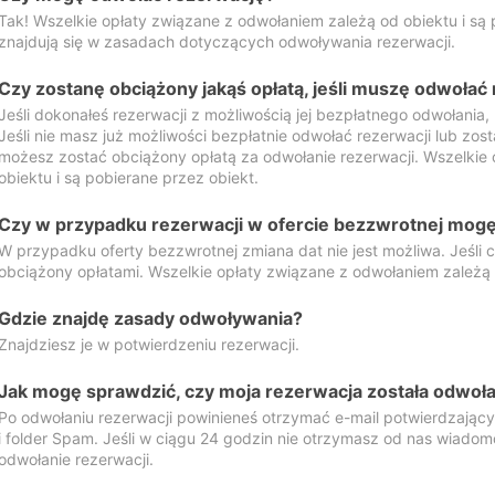
Tak! Wszelkie opłaty związane z odwołaniem zależą od obiektu i są p
znajdują się w zasadach dotyczących odwoływania rezerwacji.
Czy zostanę obciążony jakąś opłatą, jeśli muszę odwołać
Jeśli dokonałeś rezerwacji z możliwością jej bezpłatnego odwołania,
Jeśli nie masz już możliwości bezpłatnie odwołać rezerwacji lub zos
możesz zostać obciążony opłatą za odwołanie rezerwacji. Wszelkie
obiektu i są pobierane przez obiekt.
Czy w przypadku rezerwacji w ofercie bezzwrotnej mogę 
W przypadku oferty bezzwrotnej zmiana dat nie jest możliwa. Jeśli
obciążony opłatami. Wszelkie opłaty związane z odwołaniem zależą o
Gdzie znajdę zasady odwoływania?
Znajdziesz je w potwierdzeniu rezerwacji.
Jak mogę sprawdzić, czy moja rezerwacja została odwoł
Po odwołaniu rezerwacji powinieneś otrzymać e-mail potwierdzając
i folder Spam. Jeśli w ciągu 24 godzin nie otrzymasz od nas wiadomo
odwołanie rezerwacji.