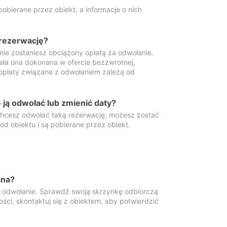
obierane przez obiekt, a informacje o nich
 rezerwację?
 nie zostaniesz obciążony opłatą za odwołanie.
tała ona dokonana w ofercie bezzwrotnej,
 opłaty związane z odwołaniem zależą od
ją odwołać lub zmienić daty?
 chcesz odwołać taką rezerwację, możesz zostać
d obiektu i są pobierane przez obiekt.
ana?
y odwołanie. Sprawdź swoją skrzynkę odbiorczą
ści, skontaktuj się z obiektem, aby potwierdzić