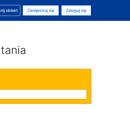
moc w sprawie rezerwacji
ij obiekt
Zarejestruj się
Zaloguj się
ta to Złoty polski
ny język to Polski
tania