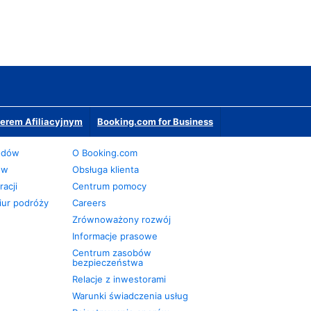
erem Afiliacyjnym
Booking.com for Business
odów
O Booking.com
ów
Obsługa klienta
acji
Centrum pomocy
iur podróży
Careers
Zrównoważony rozwój
Informacje prasowe
Centrum zasobów
bezpieczeństwa
Relacje z inwestorami
Warunki świadczenia usług