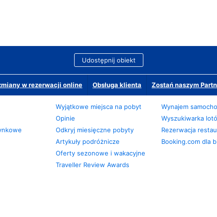
Udostępnij obiekt
miany w rezerwacji online
Obsługa klienta
Zostań naszym Partn
Wyjątkowe miejsca na pobyt
Wynajem samoch
Opinie
Wyszukiwarka lot
zynkowe
Odkryj miesięczne pobyty
Rezerwacja restaur
Artykuły podróżnicze
Booking.com dla b
Oferty sezonowe i wakacyjne
Traveller Review Awards