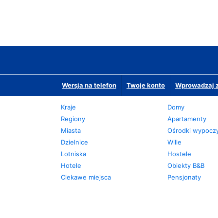
Wersja na telefon
Twoje konto
Wprowadzaj z
Kraje
Domy
Regiony
Apartamenty
Miasta
Ośrodki wypoc
Dzielnice
Wille
Lotniska
Hostele
Hotele
Obiekty B&B
Ciekawe miejsca
Pensjonaty