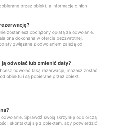
obierane przez obiekt, a informacje o nich
 rezerwację?
 nie zostaniesz obciążony opłatą za odwołanie.
tała ona dokonana w ofercie bezzwrotnej,
 opłaty związane z odwołaniem zależą od
ją odwołać lub zmienić daty?
 chcesz odwołać taką rezerwację, możesz zostać
d obiektu i są pobierane przez obiekt.
ana?
y odwołanie. Sprawdź swoją skrzynkę odbiorczą
ści, skontaktuj się z obiektem, aby potwierdzić