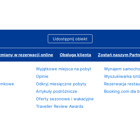
Udostępnij obiekt
miany w rezerwacji online
Obsługa klienta
Zostań naszym Partn
Wyjątkowe miejsca na pobyt
Wynajem samoch
Opinie
Wyszukiwarka lot
zynkowe
Odkryj miesięczne pobyty
Rezerwacja restaur
Artykuły podróżnicze
Booking.com dla b
Oferty sezonowe i wakacyjne
Traveller Review Awards