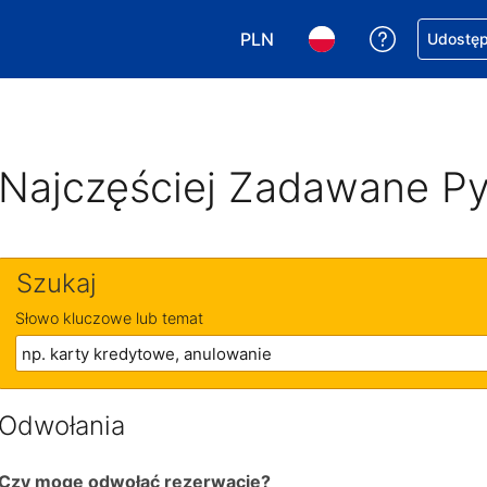
PLN
Uzyskaj po
Udostępn
Wybierz walutę. Wybrana walu
Wybierz język. Wybra
Najczęściej Zadawane Py
Szukaj
Słowo kluczowe lub temat
Odwołania
Czy mogę odwołać rezerwację?