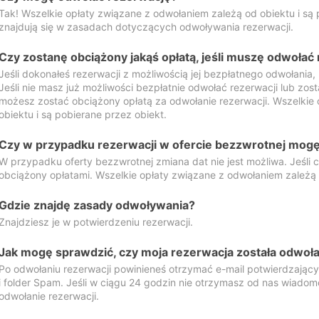
Tak! Wszelkie opłaty związane z odwołaniem zależą od obiektu i są p
znajdują się w zasadach dotyczących odwoływania rezerwacji.
Czy zostanę obciążony jakąś opłatą, jeśli muszę odwołać
Jeśli dokonałeś rezerwacji z możliwością jej bezpłatnego odwołania,
Jeśli nie masz już możliwości bezpłatnie odwołać rezerwacji lub zos
możesz zostać obciążony opłatą za odwołanie rezerwacji. Wszelkie
obiektu i są pobierane przez obiekt.
Czy w przypadku rezerwacji w ofercie bezzwrotnej mogę 
W przypadku oferty bezzwrotnej zmiana dat nie jest możliwa. Jeśli
obciążony opłatami. Wszelkie opłaty związane z odwołaniem zależą o
Gdzie znajdę zasady odwoływania?
Znajdziesz je w potwierdzeniu rezerwacji.
Jak mogę sprawdzić, czy moja rezerwacja została odwoł
Po odwołaniu rezerwacji powinieneś otrzymać e-mail potwierdzając
i folder Spam. Jeśli w ciągu 24 godzin nie otrzymasz od nas wiadomo
odwołanie rezerwacji.