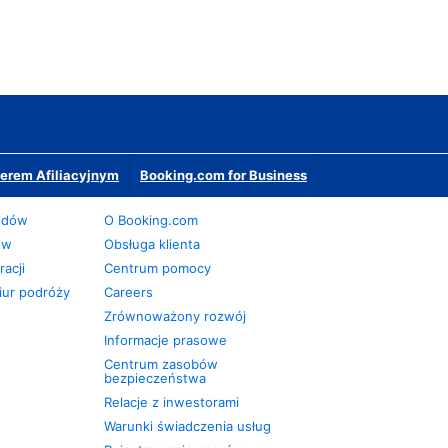
erem Afiliacyjnym
Booking.com for Business
odów
O Booking.com
ów
Obsługa klienta
acji
Centrum pomocy
iur podróży
Careers
Zrównoważony rozwój
Informacje prasowe
Centrum zasobów
bezpieczeństwa
Relacje z inwestorami
Warunki świadczenia usług