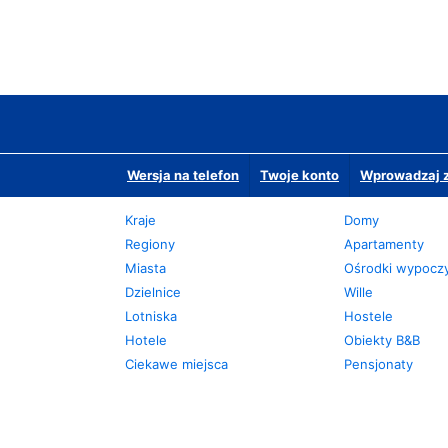
Wersja na telefon
Twoje konto
Wprowadzaj z
Kraje
Domy
Regiony
Apartamenty
Miasta
Ośrodki wypoc
Dzielnice
Wille
Lotniska
Hostele
Hotele
Obiekty B&B
Ciekawe miejsca
Pensjonaty