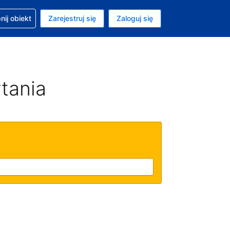
moc w sprawie rezerwacji
ij obiekt
Zarejestruj się
Zaloguj się
ta to Złoty polski
ny język to Polski
tania