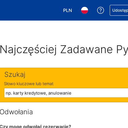
PLN
Uzyskaj po
Udostępn
Wybierz walutę. Wybrana walu
Wybierz język. Wybra
Najczęściej Zadawane Py
Szukaj
Słowo kluczowe lub temat
Odwołania
Czy mogę odwołać rezerwację?