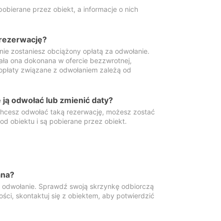
obierane przez obiekt, a informacje o nich
 rezerwację?
 nie zostaniesz obciążony opłatą za odwołanie.
tała ona dokonana w ofercie bezzwrotnej,
 opłaty związane z odwołaniem zależą od
ją odwołać lub zmienić daty?
 chcesz odwołać taką rezerwację, możesz zostać
d obiektu i są pobierane przez obiekt.
ana?
y odwołanie. Sprawdź swoją skrzynkę odbiorczą
ści, skontaktuj się z obiektem, aby potwierdzić