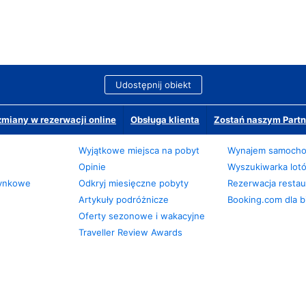
Udostępnij obiekt
miany w rezerwacji online
Obsługa klienta
Zostań naszym Partn
Wyjątkowe miejsca na pobyt
Wynajem samoch
Opinie
Wyszukiwarka lot
zynkowe
Odkryj miesięczne pobyty
Rezerwacja restaur
Artykuły podróżnicze
Booking.com dla b
Oferty sezonowe i wakacyjne
Traveller Review Awards