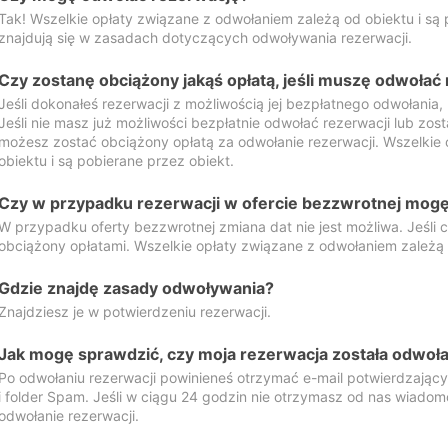
Tak! Wszelkie opłaty związane z odwołaniem zależą od obiektu i są p
znajdują się w zasadach dotyczących odwoływania rezerwacji.
Czy zostanę obciążony jakąś opłatą, jeśli muszę odwołać
Jeśli dokonałeś rezerwacji z możliwością jej bezpłatnego odwołania,
Jeśli nie masz już możliwości bezpłatnie odwołać rezerwacji lub zos
możesz zostać obciążony opłatą za odwołanie rezerwacji. Wszelkie
obiektu i są pobierane przez obiekt.
Czy w przypadku rezerwacji w ofercie bezzwrotnej mogę 
W przypadku oferty bezzwrotnej zmiana dat nie jest możliwa. Jeśli
obciążony opłatami. Wszelkie opłaty związane z odwołaniem zależą o
Gdzie znajdę zasady odwoływania?
Znajdziesz je w potwierdzeniu rezerwacji.
Jak mogę sprawdzić, czy moja rezerwacja została odwoł
Po odwołaniu rezerwacji powinieneś otrzymać e-mail potwierdzając
i folder Spam. Jeśli w ciągu 24 godzin nie otrzymasz od nas wiadomo
odwołanie rezerwacji.