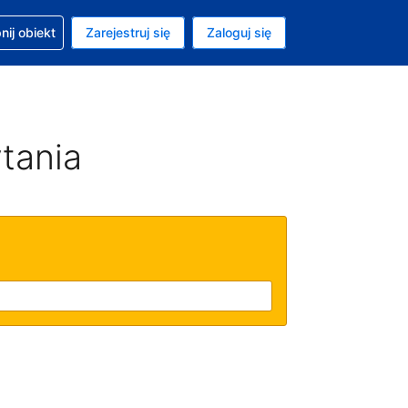
moc w sprawie rezerwacji
ij obiekt
Zarejestruj się
Zaloguj się
ta to Złoty polski
ny język to Polski
tania