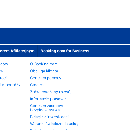
erem Afiliacyjnym
Booking.com for Business
odów
O Booking.com
ów
Obsługa klienta
acji
Centrum pomocy
iur podróży
Careers
Zrównoważony rozwój
Informacje prasowe
Centrum zasobów
bezpieczeństwa
Relacje z inwestorami
Warunki świadczenia usług