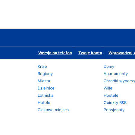
Wersja na telefon
Twoje konto
Wprowadzaj z
Kraje
Domy
Regiony
Apartamenty
Miasta
Ośrodki wypoc
Dzielnice
Wille
Lotniska
Hostele
Hotele
Obiekty B&B
Ciekawe miejsca
Pensjonaty