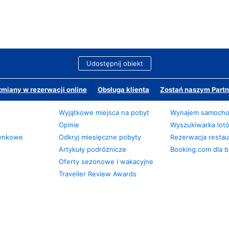
Udostępnij obiekt
miany w rezerwacji online
Obsługa klienta
Zostań naszym Partn
Wyjątkowe miejsca na pobyt
Wynajem samoch
Opinie
Wyszukiwarka lot
zynkowe
Odkryj miesięczne pobyty
Rezerwacja restaur
Artykuły podróżnicze
Booking.com dla b
Oferty sezonowe i wakacyjne
Traveller Review Awards