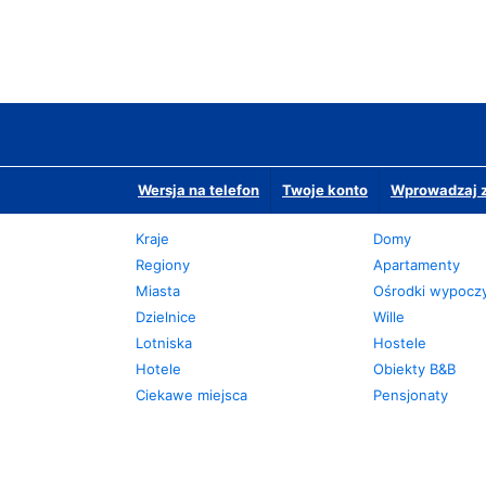
Wersja na telefon
Twoje konto
Wprowadzaj z
Kraje
Domy
Regiony
Apartamenty
Miasta
Ośrodki wypoc
Dzielnice
Wille
Lotniska
Hostele
Hotele
Obiekty B&B
Ciekawe miejsca
Pensjonaty