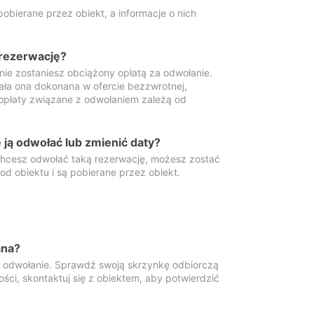
obierane przez obiekt, a informacje o nich
 rezerwację?
 nie zostaniesz obciążony opłatą za odwołanie.
tała ona dokonana w ofercie bezzwrotnej,
 opłaty związane z odwołaniem zależą od
ją odwołać lub zmienić daty?
 chcesz odwołać taką rezerwację, możesz zostać
d obiektu i są pobierane przez obiekt.
ana?
y odwołanie. Sprawdź swoją skrzynkę odbiorczą
ści, skontaktuj się z obiektem, aby potwierdzić