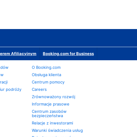
erem Afiliacyjnym
Booking.com for Business
odów
O Booking.com
ów
Obsługa klienta
acji
Centrum pomocy
iur podróży
Careers
Zrównoważony rozwój
Informacje prasowe
Centrum zasobów
bezpieczeństwa
Relacje z inwestorami
Warunki świadczenia usług