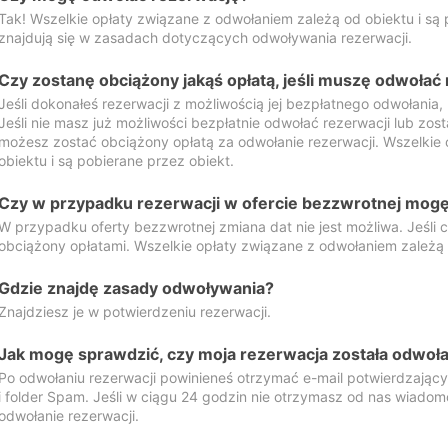
Tak! Wszelkie opłaty związane z odwołaniem zależą od obiektu i są p
znajdują się w zasadach dotyczących odwoływania rezerwacji.
Czy zostanę obciążony jakąś opłatą, jeśli muszę odwołać
Jeśli dokonałeś rezerwacji z możliwością jej bezpłatnego odwołania,
Jeśli nie masz już możliwości bezpłatnie odwołać rezerwacji lub zos
możesz zostać obciążony opłatą za odwołanie rezerwacji. Wszelkie
obiektu i są pobierane przez obiekt.
Czy w przypadku rezerwacji w ofercie bezzwrotnej mogę 
W przypadku oferty bezzwrotnej zmiana dat nie jest możliwa. Jeśli
obciążony opłatami. Wszelkie opłaty związane z odwołaniem zależą o
Gdzie znajdę zasady odwoływania?
Znajdziesz je w potwierdzeniu rezerwacji.
Jak mogę sprawdzić, czy moja rezerwacja została odwoł
Po odwołaniu rezerwacji powinieneś otrzymać e-mail potwierdzając
i folder Spam. Jeśli w ciągu 24 godzin nie otrzymasz od nas wiadomo
odwołanie rezerwacji.