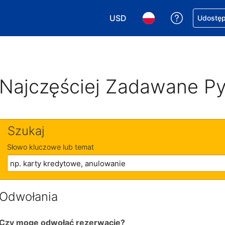
USD
Uzyskaj po
Udostępn
Wybierz walutę. Wybrana walu
Wybierz język. Wybra
Najczęściej Zadawane Py
Szukaj
Słowo kluczowe lub temat
Odwołania
Czy mogę odwołać rezerwację?