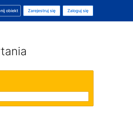
moc w sprawie rezerwacji
ij obiekt
Zarejestruj się
Zaloguj się
ta to Dolar amerykański
ny język to Polski
tania