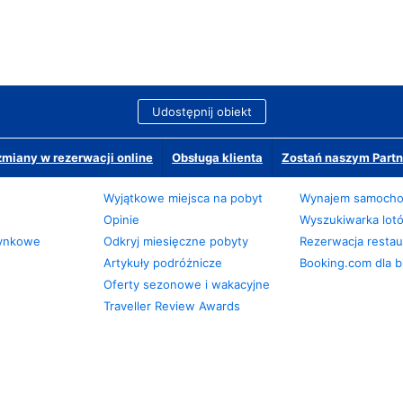
Udostępnij obiekt
miany w rezerwacji online
Obsługa klienta
Zostań naszym Partn
Wyjątkowe miejsca na pobyt
Wynajem samoch
Opinie
Wyszukiwarka lot
zynkowe
Odkryj miesięczne pobyty
Rezerwacja restaur
Artykuły podróżnicze
Booking.com dla b
Oferty sezonowe i wakacyjne
Traveller Review Awards