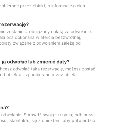
obierane przez obiekt, a informacje o nich
 rezerwację?
 nie zostaniesz obciążony opłatą za odwołanie.
tała ona dokonana w ofercie bezzwrotnej,
 opłaty związane z odwołaniem zależą od
ją odwołać lub zmienić daty?
 chcesz odwołać taką rezerwację, możesz zostać
d obiektu i są pobierane przez obiekt.
ana?
y odwołanie. Sprawdź swoją skrzynkę odbiorczą
ści, skontaktuj się z obiektem, aby potwierdzić