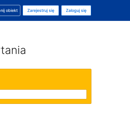
moc w sprawie rezerwacji
ij obiekt
Zarejestruj się
Zaloguj się
ta to Dolar amerykański
ny język to Polski
tania