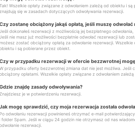
Tak! Wszelkie opłaty związane z odwołaniem zależą od obiektu i są p
znajdują się w zasadach dotyczących odwoływania rezerwacji.
Czy zostanę obciążony jakąś opłatą, jeśli muszę odwołać
Jeśli dokonałeś rezerwacji z możliwością jej bezpłatnego odwołania,
Jeśli nie masz już możliwości bezpłatnie odwołać rezerwacji lub zos
możesz zostać obciążony opłatą za odwołanie rezerwacji. Wszelkie
obiektu i są pobierane przez obiekt.
Czy w przypadku rezerwacji w ofercie bezzwrotnej mogę 
W przypadku oferty bezzwrotnej zmiana dat nie jest możliwa. Jeśli
obciążony opłatami. Wszelkie opłaty związane z odwołaniem zależą o
Gdzie znajdę zasady odwoływania?
Znajdziesz je w potwierdzeniu rezerwacji.
Jak mogę sprawdzić, czy moja rezerwacja została odwoł
Po odwołaniu rezerwacji powinieneś otrzymać e-mail potwierdzając
i folder Spam. Jeśli w ciągu 24 godzin nie otrzymasz od nas wiadomo
odwołanie rezerwacji.