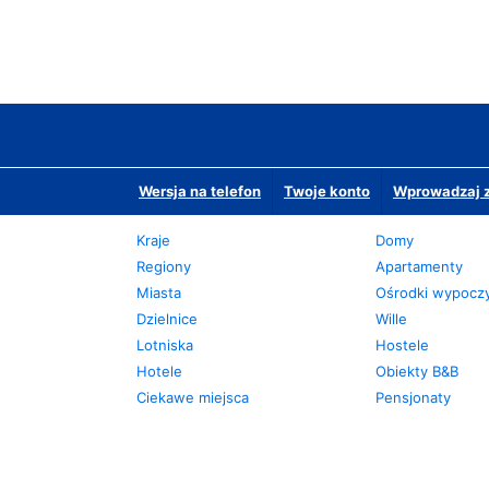
Wersja na telefon
Twoje konto
Wprowadzaj z
Kraje
Domy
Regiony
Apartamenty
Miasta
Ośrodki wypoc
Dzielnice
Wille
Lotniska
Hostele
Hotele
Obiekty B&B
Ciekawe miejsca
Pensjonaty