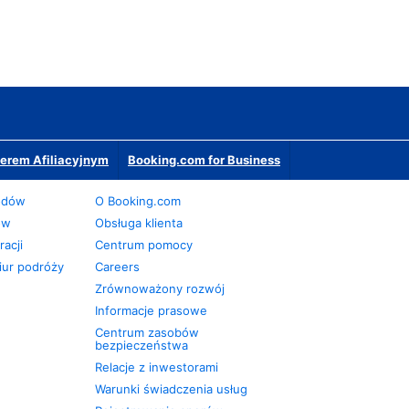
erem Afiliacyjnym
Booking.com for Business
odów
O Booking.com
ów
Obsługa klienta
acji
Centrum pomocy
iur podróży
Careers
Zrównoważony rozwój
Informacje prasowe
Centrum zasobów
bezpieczeństwa
Relacje z inwestorami
Warunki świadczenia usług