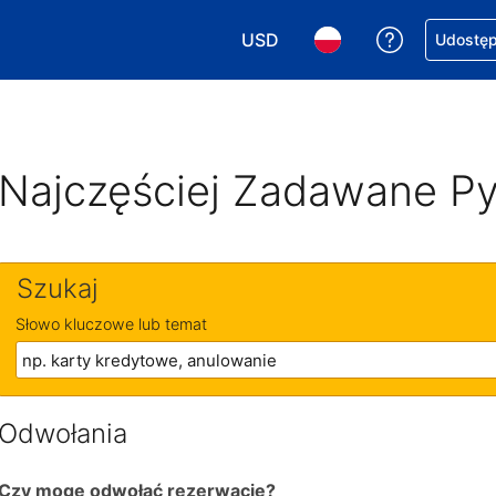
USD
Uzyskaj po
Udostępn
Wybierz walutę. Wybrana walu
Wybierz język. Wybra
Najczęściej Zadawane Py
Szukaj
Słowo kluczowe lub temat
Odwołania
Czy mogę odwołać rezerwację?