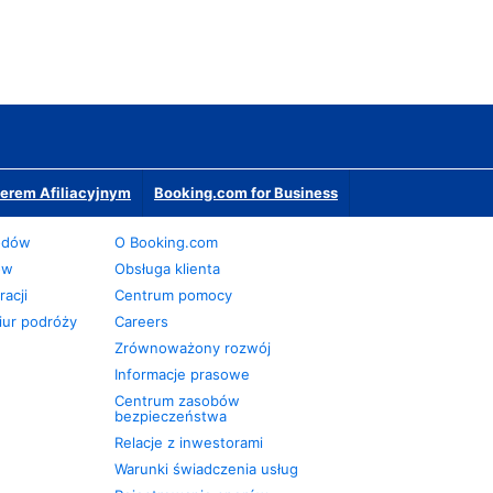
erem Afiliacyjnym
Booking.com for Business
odów
O Booking.com
ów
Obsługa klienta
acji
Centrum pomocy
iur podróży
Careers
Zrównoważony rozwój
Informacje prasowe
Centrum zasobów
bezpieczeństwa
Relacje z inwestorami
Warunki świadczenia usług