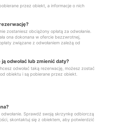
obierane przez obiekt, a informacje o nich
 rezerwację?
 nie zostaniesz obciążony opłatą za odwołanie.
tała ona dokonana w ofercie bezzwrotnej,
 opłaty związane z odwołaniem zależą od
ją odwołać lub zmienić daty?
 chcesz odwołać taką rezerwację, możesz zostać
d obiektu i są pobierane przez obiekt.
ana?
y odwołanie. Sprawdź swoją skrzynkę odbiorczą
ści, skontaktuj się z obiektem, aby potwierdzić