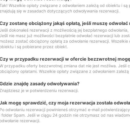
Tak! Wszelkie opłaty związane z odwołaniem zależą od obiektu i są p
znajdują się w zasadach dotyczących odwoływania rezerwacji.
Czy zostanę obciążony jakąś opłatą, jeśli muszę odwołać
Jeśli dokonałeś rezerwacji z możliwością jej bezpłatnego odwołania,
Jeśli nie masz już możliwości bezpłatnie odwołać rezerwacji lub zos
możesz zostać obciążony opłatą za odwołanie rezerwacji. Wszelkie
obiektu i są pobierane przez obiekt.
Czy w przypadku rezerwacji w ofercie bezzwrotnej mogę 
W przypadku oferty bezzwrotnej zmiana dat nie jest możliwa. Jeśli
obciążony opłatami. Wszelkie opłaty związane z odwołaniem zależą o
Gdzie znajdę zasady odwoływania?
Znajdziesz je w potwierdzeniu rezerwacji.
Jak mogę sprawdzić, czy moja rezerwacja została odwoł
Po odwołaniu rezerwacji powinieneś otrzymać e-mail potwierdzając
i folder Spam. Jeśli w ciągu 24 godzin nie otrzymasz od nas wiadomo
odwołanie rezerwacji.