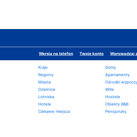
Wersja na telefon
Twoje konto
Wprowadzaj z
Kraje
Domy
Regiony
Apartamenty
Miasta
Ośrodki wypoc
Dzielnice
Wille
Lotniska
Hostele
Hotele
Obiekty B&B
Ciekawe miejsca
Pensjonaty