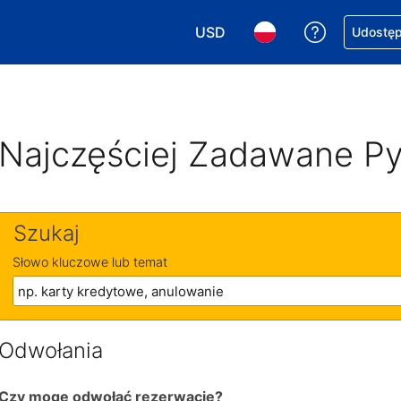
USD
Uzyskaj po
Udostępn
Wybierz walutę. Wybrana walu
Wybierz język. Wybra
Najczęściej Zadawane Py
Szukaj
Słowo kluczowe lub temat
Odwołania
Czy mogę odwołać rezerwację?