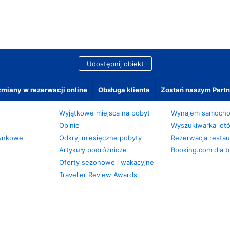
Udostępnij obiekt
miany w rezerwacji online
Obsługa klienta
Zostań naszym Partn
Wyjątkowe miejsca na pobyt
Wynajem samoch
Opinie
Wyszukiwarka lot
zynkowe
Odkryj miesięczne pobyty
Rezerwacja restaur
Artykuły podróżnicze
Booking.com dla b
Oferty sezonowe i wakacyjne
Traveller Review Awards