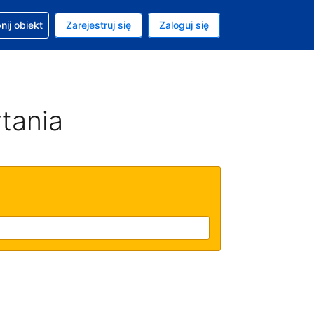
moc w sprawie rezerwacji
ij obiekt
Zarejestruj się
Zaloguj się
ta to Dolar amerykański
ny język to Polski
tania