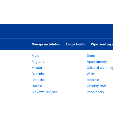
Wersja na telefon
Twoje konto
Wprowadzaj z
Kraje
Domy
Regiony
Apartamenty
Miasta
Ośrodki wypoc
Dzielnice
Wille
Lotniska
Hostele
Hotele
Obiekty B&B
Ciekawe miejsca
Pensjonaty