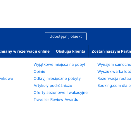
Udostępnij obiekt
miany w rezerwacji online
Obsługa klienta
Zostań naszym Partn
Wyjątkowe miejsca na pobyt
Wynajem samoch
Opinie
Wyszukiwarka lot
zynkowe
Odkryj miesięczne pobyty
Rezerwacja restaur
Artykuły podróżnicze
Booking.com dla b
Oferty sezonowe i wakacyjne
Traveller Review Awards