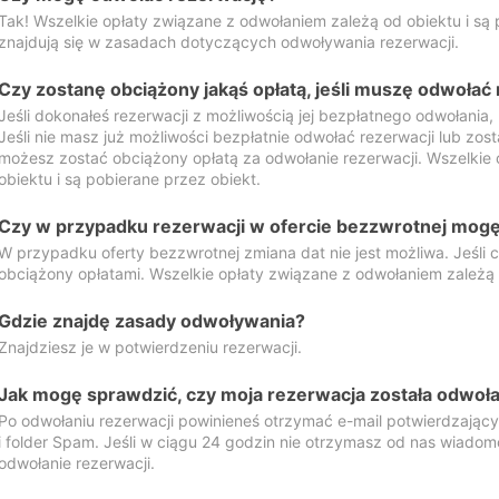
Tak! Wszelkie opłaty związane z odwołaniem zależą od obiektu i są p
znajdują się w zasadach dotyczących odwoływania rezerwacji.
Czy zostanę obciążony jakąś opłatą, jeśli muszę odwołać
Jeśli dokonałeś rezerwacji z możliwością jej bezpłatnego odwołania,
Jeśli nie masz już możliwości bezpłatnie odwołać rezerwacji lub zos
możesz zostać obciążony opłatą za odwołanie rezerwacji. Wszelkie
obiektu i są pobierane przez obiekt.
Czy w przypadku rezerwacji w ofercie bezzwrotnej mogę 
W przypadku oferty bezzwrotnej zmiana dat nie jest możliwa. Jeśli
obciążony opłatami. Wszelkie opłaty związane z odwołaniem zależą o
Gdzie znajdę zasady odwoływania?
Znajdziesz je w potwierdzeniu rezerwacji.
Jak mogę sprawdzić, czy moja rezerwacja została odwoł
Po odwołaniu rezerwacji powinieneś otrzymać e-mail potwierdzając
i folder Spam. Jeśli w ciągu 24 godzin nie otrzymasz od nas wiadomo
odwołanie rezerwacji.