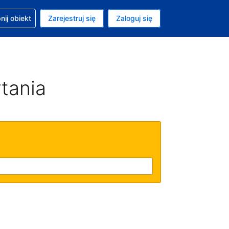
moc w sprawie rezerwacji
ij obiekt
Zarejestruj się
Zaloguj się
ta to Złoty polski
ny język to Polski
tania