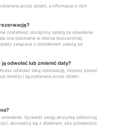
obierane przez obiekt, a informacje o nich
 rezerwację?
 nie zostaniesz obciążony opłatą za odwołanie.
tała ona dokonana w ofercie bezzwrotnej,
 opłaty związane z odwołaniem zależą od
ją odwołać lub zmienić daty?
 chcesz odwołać taką rezerwację, możesz zostać
d obiektu i są pobierane przez obiekt.
ana?
y odwołanie. Sprawdź swoją skrzynkę odbiorczą
ści, skontaktuj się z obiektem, aby potwierdzić