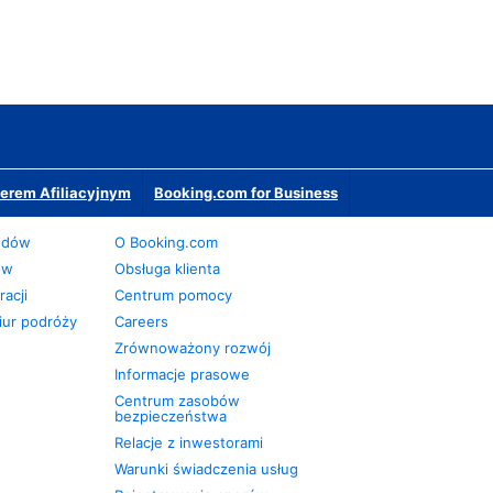
erem Afiliacyjnym
Booking.com for Business
odów
O Booking.com
ów
Obsługa klienta
acji
Centrum pomocy
iur podróży
Careers
Zrównoważony rozwój
Informacje prasowe
Centrum zasobów
bezpieczeństwa
Relacje z inwestorami
Warunki świadczenia usług