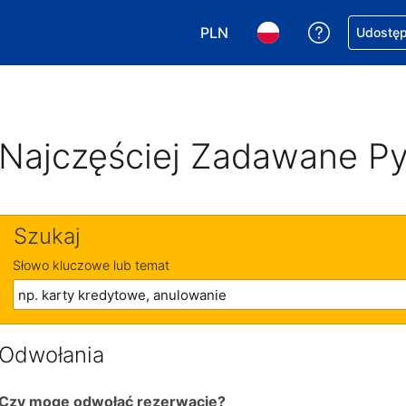
PLN
Uzyskaj po
Udostępn
Wybierz walutę. Wybrana walu
Wybierz język. Wybra
Najczęściej Zadawane Py
Szukaj
Słowo kluczowe lub temat
Odwołania
Czy mogę odwołać rezerwację?