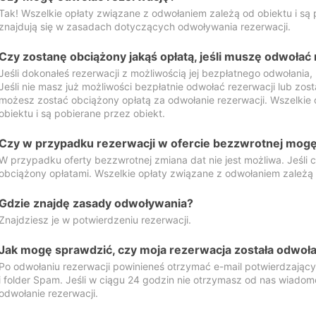
Tak! Wszelkie opłaty związane z odwołaniem zależą od obiektu i są p
znajdują się w zasadach dotyczących odwoływania rezerwacji.
Czy zostanę obciążony jakąś opłatą, jeśli muszę odwołać
Jeśli dokonałeś rezerwacji z możliwością jej bezpłatnego odwołania,
Jeśli nie masz już możliwości bezpłatnie odwołać rezerwacji lub zos
możesz zostać obciążony opłatą za odwołanie rezerwacji. Wszelkie
obiektu i są pobierane przez obiekt.
Czy w przypadku rezerwacji w ofercie bezzwrotnej mogę 
W przypadku oferty bezzwrotnej zmiana dat nie jest możliwa. Jeśli
obciążony opłatami. Wszelkie opłaty związane z odwołaniem zależą o
Gdzie znajdę zasady odwoływania?
Znajdziesz je w potwierdzeniu rezerwacji.
Jak mogę sprawdzić, czy moja rezerwacja została odwoł
Po odwołaniu rezerwacji powinieneś otrzymać e-mail potwierdzając
i folder Spam. Jeśli w ciągu 24 godzin nie otrzymasz od nas wiadomo
odwołanie rezerwacji.