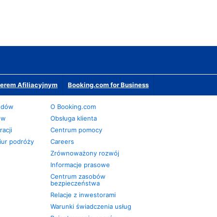
erem Afiliacyjnym
Booking.com for Business
odów
O Booking.com
ów
Obsługa klienta
acji
Centrum pomocy
iur podróży
Careers
Zrównoważony rozwój
Informacje prasowe
Centrum zasobów
bezpieczeństwa
Relacje z inwestorami
Warunki świadczenia usług