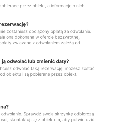
obierane przez obiekt, a informacje o nich
 rezerwację?
 nie zostaniesz obciążony opłatą za odwołanie.
tała ona dokonana w ofercie bezzwrotnej,
 opłaty związane z odwołaniem zależą od
ją odwołać lub zmienić daty?
 chcesz odwołać taką rezerwację, możesz zostać
d obiektu i są pobierane przez obiekt.
ana?
y odwołanie. Sprawdź swoją skrzynkę odbiorczą
ści, skontaktuj się z obiektem, aby potwierdzić