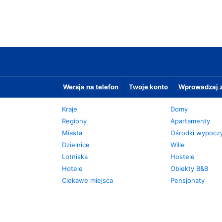
Wersja na telefon
Twoje konto
Wprowadzaj z
Kraje
Domy
Regiony
Apartamenty
Miasta
Ośrodki wypoc
Dzielnice
Wille
Lotniska
Hostele
Hotele
Obiekty B&B
Ciekawe miejsca
Pensjonaty