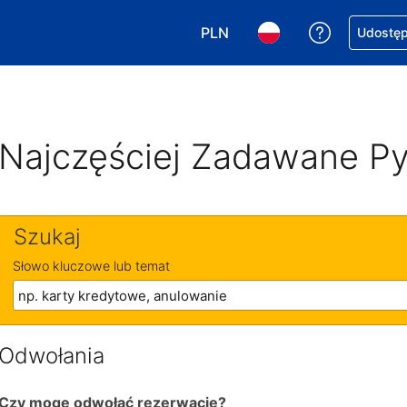
PLN
Uzyskaj po
Udostępn
Wybierz walutę. Wybrana walu
Wybierz język. Wybra
Najczęściej Zadawane Py
Szukaj
Słowo kluczowe lub temat
Odwołania
Czy mogę odwołać rezerwację?