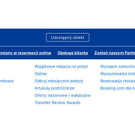
Udostępnij obiekt
miany w rezerwacji online
Obsługa klienta
Zostań naszym Partn
Wyjątkowe miejsca na pobyt
Wynajem samoch
Opinie
Wyszukiwarka lot
zynkowe
Odkryj miesięczne pobyty
Rezerwacja restaur
Artykuły podróżnicze
Booking.com dla b
Oferty sezonowe i wakacyjne
Traveller Review Awards