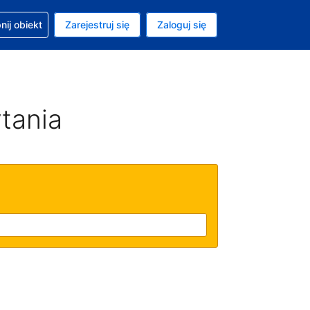
moc w sprawie rezerwacji
ij obiekt
Zarejestruj się
Zaloguj się
ta to Złoty polski
ny język to Polski
tania