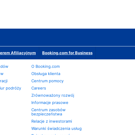
erem Afiliacyjnym
Booking.com for Business
odów
O Booking.com
ów
Obsługa klienta
acji
Centrum pomocy
iur podróży
Careers
Zrównoważony rozwój
Informacje prasowe
Centrum zasobów
bezpieczeństwa
Relacje z inwestorami
Warunki świadczenia usług