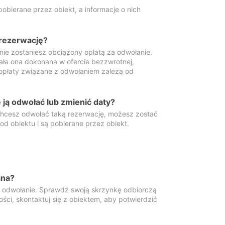
obierane przez obiekt, a informacje o nich
 rezerwację?
 nie zostaniesz obciążony opłatą za odwołanie.
tała ona dokonana w ofercie bezzwrotnej,
 opłaty związane z odwołaniem zależą od
ją odwołać lub zmienić daty?
 chcesz odwołać taką rezerwację, możesz zostać
d obiektu i są pobierane przez obiekt.
ana?
y odwołanie. Sprawdź swoją skrzynkę odbiorczą
ści, skontaktuj się z obiektem, aby potwierdzić