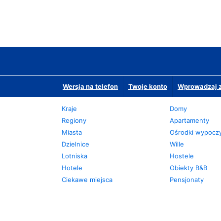
Wersja na telefon
Twoje konto
Wprowadzaj z
Kraje
Domy
Regiony
Apartamenty
Miasta
Ośrodki wypoc
Dzielnice
Wille
Lotniska
Hostele
Hotele
Obiekty B&B
Ciekawe miejsca
Pensjonaty