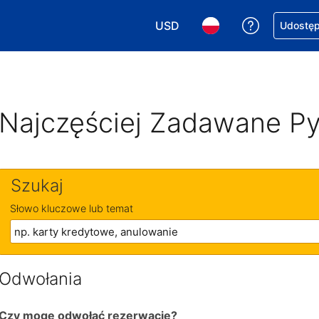
USD
Uzyskaj po
Udostępn
Wybierz walutę. Wybrana walu
Wybierz język. Wybra
Najczęściej Zadawane Py
Szukaj
Słowo kluczowe lub temat
Odwołania
Czy mogę odwołać rezerwację?