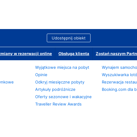
Udostępnij obiekt
miany w rezerwacji online
Obsługa klienta
Zostań naszym Partn
Wyjątkowe miejsca na pobyt
Wynajem samoch
Opinie
Wyszukiwarka lot
zynkowe
Odkryj miesięczne pobyty
Rezerwacja restaur
Artykuły podróżnicze
Booking.com dla b
Oferty sezonowe i wakacyjne
Traveller Review Awards