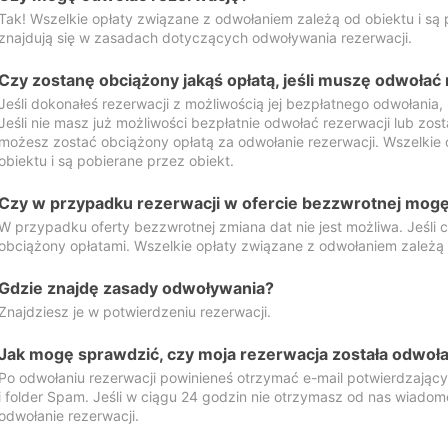
Tak! Wszelkie opłaty związane z odwołaniem zależą od obiektu i są p
znajdują się w zasadach dotyczących odwoływania rezerwacji.
Czy zostanę obciążony jakąś opłatą, jeśli muszę odwołać
Jeśli dokonałeś rezerwacji z możliwością jej bezpłatnego odwołania,
Jeśli nie masz już możliwości bezpłatnie odwołać rezerwacji lub zos
możesz zostać obciążony opłatą za odwołanie rezerwacji. Wszelkie
obiektu i są pobierane przez obiekt.
Czy w przypadku rezerwacji w ofercie bezzwrotnej mogę 
W przypadku oferty bezzwrotnej zmiana dat nie jest możliwa. Jeśli
obciążony opłatami. Wszelkie opłaty związane z odwołaniem zależą o
Gdzie znajdę zasady odwoływania?
Znajdziesz je w potwierdzeniu rezerwacji.
Jak mogę sprawdzić, czy moja rezerwacja została odwoł
Po odwołaniu rezerwacji powinieneś otrzymać e-mail potwierdzając
i folder Spam. Jeśli w ciągu 24 godzin nie otrzymasz od nas wiadomo
odwołanie rezerwacji.