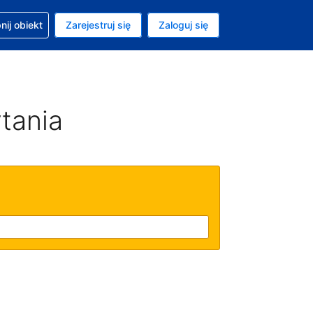
moc w sprawie rezerwacji
ij obiekt
Zarejestruj się
Zaloguj się
ta to Dolar amerykański
ny język to Polski
tania