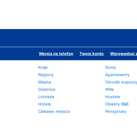
Wersja na telefon
Twoje konto
Wprowadzaj z
Kraje
Domy
Regiony
Apartamenty
Miasta
Ośrodki wypoc
Dzielnice
Wille
Lotniska
Hostele
Hotele
Obiekty B&B
Ciekawe miejsca
Pensjonaty