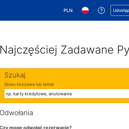
PLN
Uzyskaj po
Udostępn
Wybierz walutę. Wybrana walu
Wybierz język. Wybra
Najczęściej Zadawane Py
Szukaj
Słowo kluczowe lub temat
Odwołania
Czy mogę odwołać rezerwację?