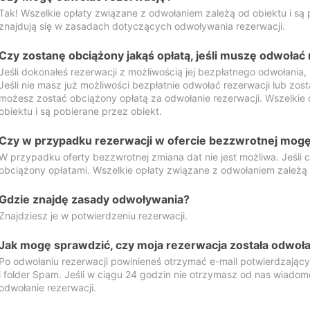
Tak! Wszelkie opłaty związane z odwołaniem zależą od obiektu i są p
znajdują się w zasadach dotyczących odwoływania rezerwacji.
Czy zostanę obciążony jakąś opłatą, jeśli muszę odwołać
Jeśli dokonałeś rezerwacji z możliwością jej bezpłatnego odwołania,
Jeśli nie masz już możliwości bezpłatnie odwołać rezerwacji lub zos
możesz zostać obciążony opłatą za odwołanie rezerwacji. Wszelkie
obiektu i są pobierane przez obiekt.
Czy w przypadku rezerwacji w ofercie bezzwrotnej mogę 
W przypadku oferty bezzwrotnej zmiana dat nie jest możliwa. Jeśli
obciążony opłatami. Wszelkie opłaty związane z odwołaniem zależą o
Gdzie znajdę zasady odwoływania?
Znajdziesz je w potwierdzeniu rezerwacji.
Jak mogę sprawdzić, czy moja rezerwacja została odwoł
Po odwołaniu rezerwacji powinieneś otrzymać e-mail potwierdzając
i folder Spam. Jeśli w ciągu 24 godzin nie otrzymasz od nas wiadomo
odwołanie rezerwacji.