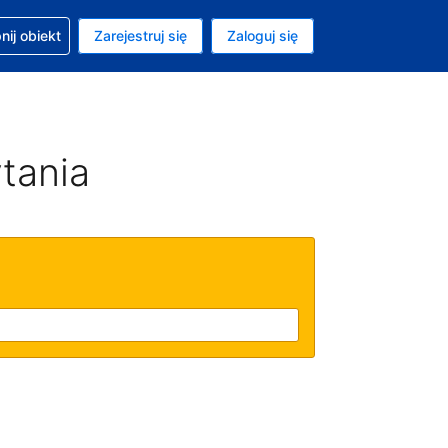
moc w sprawie rezerwacji
ij obiekt
Zarejestruj się
Zaloguj się
ta to Złoty polski
ny język to Polski
tania