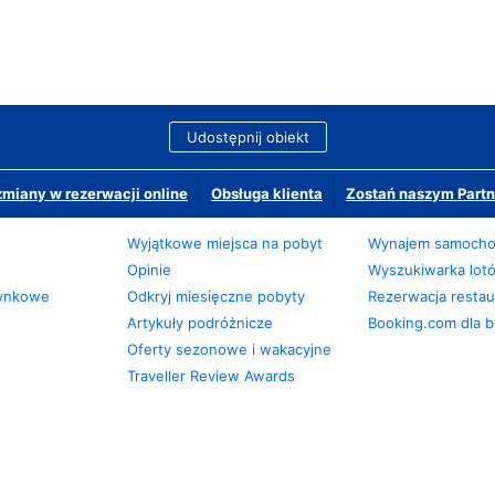
Udostępnij obiekt
miany w rezerwacji online
Obsługa klienta
Zostań naszym Partn
Wyjątkowe miejsca na pobyt
Wynajem samoch
Opinie
Wyszukiwarka lot
zynkowe
Odkryj miesięczne pobyty
Rezerwacja restaur
Artykuły podróżnicze
Booking.com dla b
Oferty sezonowe i wakacyjne
Traveller Review Awards