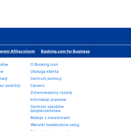
erem Afiliacyjnym
Booking.com for Business
odów
O Booking.com
ów
Obsługa klienta
acji
Centrum pomocy
iur podróży
Careers
Zrównoważony rozwój
Informacje prasowe
Centrum zasobów
bezpieczeństwa
Relacje z inwestorami
Warunki świadczenia usług