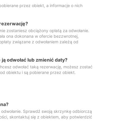
obierane przez obiekt, a informacje o nich
 rezerwację?
 nie zostaniesz obciążony opłatą za odwołanie.
tała ona dokonana w ofercie bezzwrotnej,
 opłaty związane z odwołaniem zależą od
ją odwołać lub zmienić daty?
 chcesz odwołać taką rezerwację, możesz zostać
d obiektu i są pobierane przez obiekt.
ana?
y odwołanie. Sprawdź swoją skrzynkę odbiorczą
ści, skontaktuj się z obiektem, aby potwierdzić