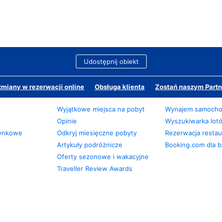
Udostępnij obiekt
miany w rezerwacji online
Obsługa klienta
Zostań naszym Partn
Wyjątkowe miejsca na pobyt
Wynajem samoch
Opinie
Wyszukiwarka lot
zynkowe
Odkryj miesięczne pobyty
Rezerwacja restaur
Artykuły podróżnicze
Booking.com dla b
Oferty sezonowe i wakacyjne
Traveller Review Awards