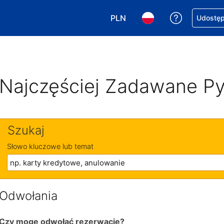
PLN
Uzyskaj po
Udostępn
Wybierz walutę. Wybrana walu
Wybierz język. Wybra
Najczęściej Zadawane Py
Szukaj
Słowo kluczowe lub temat
Odwołania
Czy mogę odwołać rezerwację?