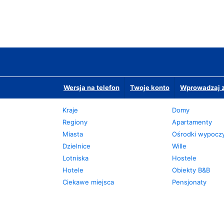
Wersja na telefon
Twoje konto
Wprowadzaj z
Kraje
Domy
Regiony
Apartamenty
Miasta
Ośrodki wypoc
Dzielnice
Wille
Lotniska
Hostele
Hotele
Obiekty B&B
Ciekawe miejsca
Pensjonaty