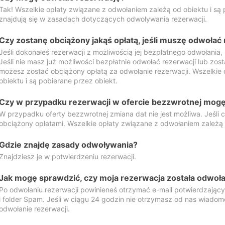
Tak! Wszelkie opłaty związane z odwołaniem zależą od obiektu i są p
znajdują się w zasadach dotyczących odwoływania rezerwacji.
Czy zostanę obciążony jakąś opłatą, jeśli muszę odwołać
Jeśli dokonałeś rezerwacji z możliwością jej bezpłatnego odwołania,
Jeśli nie masz już możliwości bezpłatnie odwołać rezerwacji lub zos
możesz zostać obciążony opłatą za odwołanie rezerwacji. Wszelkie
obiektu i są pobierane przez obiekt.
Czy w przypadku rezerwacji w ofercie bezzwrotnej mogę 
W przypadku oferty bezzwrotnej zmiana dat nie jest możliwa. Jeśli
obciążony opłatami. Wszelkie opłaty związane z odwołaniem zależą o
Gdzie znajdę zasady odwoływania?
Znajdziesz je w potwierdzeniu rezerwacji.
Jak mogę sprawdzić, czy moja rezerwacja została odwoł
Po odwołaniu rezerwacji powinieneś otrzymać e-mail potwierdzając
i folder Spam. Jeśli w ciągu 24 godzin nie otrzymasz od nas wiadomo
odwołanie rezerwacji.