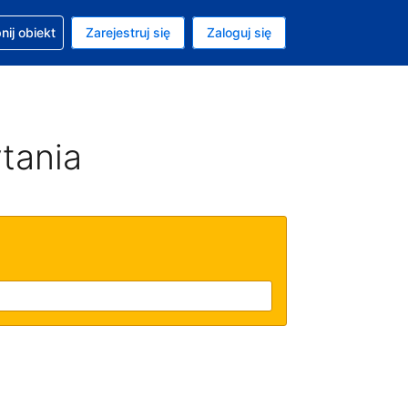
moc w sprawie rezerwacji
ij obiekt
Zarejestruj się
Zaloguj się
ta to Złoty polski
ny język to Polski
tania