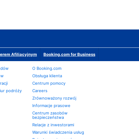
erem Afiliacyjnym
Booking.com for Business
odów
O Booking.com
ów
Obsługa klienta
acji
Centrum pomocy
iur podróży
Careers
Zrównoważony rozwój
Informacje prasowe
Centrum zasobów
bezpieczeństwa
Relacje z inwestorami
Warunki świadczenia usług