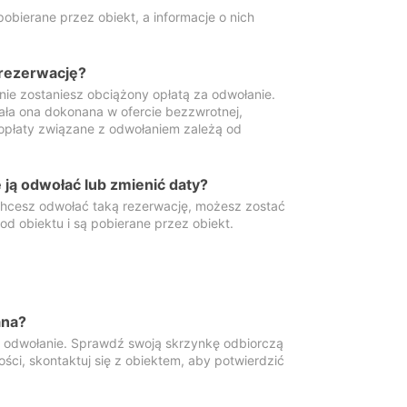
obierane przez obiekt, a informacje o nich
 rezerwację?
 nie zostaniesz obciążony opłatą za odwołanie.
tała ona dokonana w ofercie bezzwrotnej,
 opłaty związane z odwołaniem zależą od
ją odwołać lub zmienić daty?
 chcesz odwołać taką rezerwację, możesz zostać
d obiektu i są pobierane przez obiekt.
ana?
y odwołanie. Sprawdź swoją skrzynkę odbiorczą
ści, skontaktuj się z obiektem, aby potwierdzić