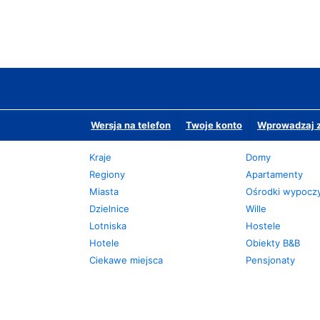
Wersja na telefon
Twoje konto
Wprowadzaj z
Kraje
Domy
Regiony
Apartamenty
Miasta
Ośrodki wypoc
Dzielnice
Wille
Lotniska
Hostele
Hotele
Obiekty B&B
Ciekawe miejsca
Pensjonaty