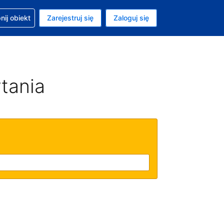
moc w sprawie rezerwacji
ij obiekt
Zarejestruj się
Zaloguj się
ta to Dolar amerykański
ny język to Polski
tania