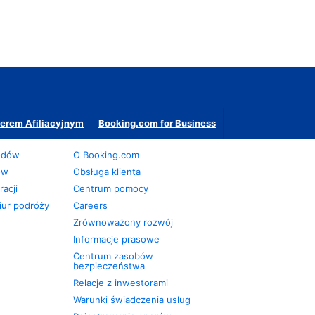
erem Afiliacyjnym
Booking.com for Business
odów
O Booking.com
ów
Obsługa klienta
acji
Centrum pomocy
iur podróży
Careers
Zrównoważony rozwój
Informacje prasowe
Centrum zasobów
bezpieczeństwa
Relacje z inwestorami
Warunki świadczenia usług