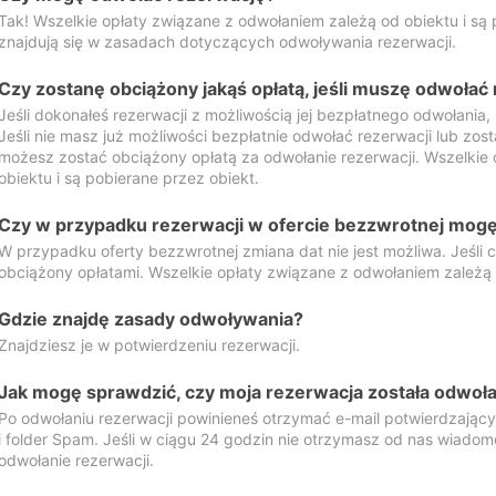
Tak! Wszelkie opłaty związane z odwołaniem zależą od obiektu i są p
znajdują się w zasadach dotyczących odwoływania rezerwacji.
Czy zostanę obciążony jakąś opłatą, jeśli muszę odwołać
Jeśli dokonałeś rezerwacji z możliwością jej bezpłatnego odwołania,
Jeśli nie masz już możliwości bezpłatnie odwołać rezerwacji lub zos
możesz zostać obciążony opłatą za odwołanie rezerwacji. Wszelkie
obiektu i są pobierane przez obiekt.
Czy w przypadku rezerwacji w ofercie bezzwrotnej mogę 
W przypadku oferty bezzwrotnej zmiana dat nie jest możliwa. Jeśli
obciążony opłatami. Wszelkie opłaty związane z odwołaniem zależą o
Gdzie znajdę zasady odwoływania?
Znajdziesz je w potwierdzeniu rezerwacji.
Jak mogę sprawdzić, czy moja rezerwacja została odwoł
Po odwołaniu rezerwacji powinieneś otrzymać e-mail potwierdzając
i folder Spam. Jeśli w ciągu 24 godzin nie otrzymasz od nas wiadomo
odwołanie rezerwacji.