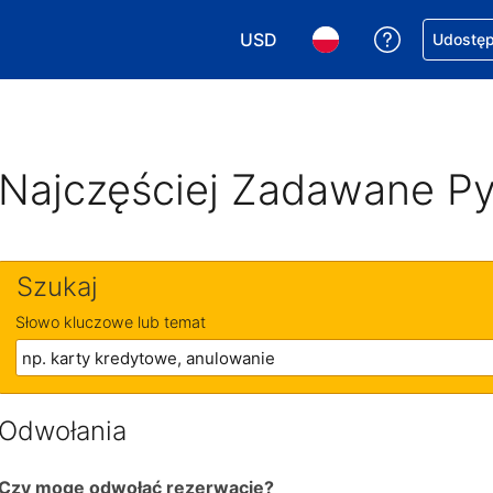
USD
Uzyskaj po
Udostępn
Wybierz walutę. Wybrana walu
Wybierz język. Wybra
Najczęściej Zadawane Py
Szukaj
Słowo kluczowe lub temat
Odwołania
Czy mogę odwołać rezerwację?