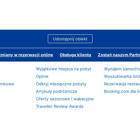
Udostępnij obiekt
miany w rezerwacji online
Obsługa klienta
Zostań naszym Partn
Wyjątkowe miejsca na pobyt
Wynajem samoch
Opinie
Wyszukiwarka lot
zynkowe
Odkryj miesięczne pobyty
Rezerwacja restaur
Artykuły podróżnicze
Booking.com dla b
Oferty sezonowe i wakacyjne
Traveller Review Awards