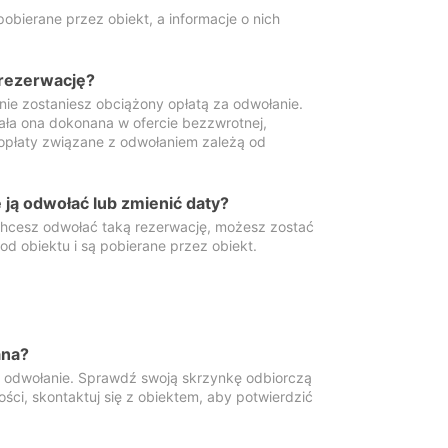
obierane przez obiekt, a informacje o nich
 rezerwację?
 nie zostaniesz obciążony opłatą za odwołanie.
tała ona dokonana w ofercie bezzwrotnej,
 opłaty związane z odwołaniem zależą od
ją odwołać lub zmienić daty?
 chcesz odwołać taką rezerwację, możesz zostać
d obiektu i są pobierane przez obiekt.
ana?
y odwołanie. Sprawdź swoją skrzynkę odbiorczą
ści, skontaktuj się z obiektem, aby potwierdzić