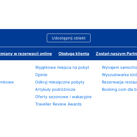
Udostępnij obiekt
miany w rezerwacji online
Obsługa klienta
Zostań naszym Partn
Wyjątkowe miejsca na pobyt
Wynajem samoch
Opinie
Wyszukiwarka lot
zynkowe
Odkryj miesięczne pobyty
Rezerwacja restaur
Artykuły podróżnicze
Booking.com dla b
Oferty sezonowe i wakacyjne
Traveller Review Awards