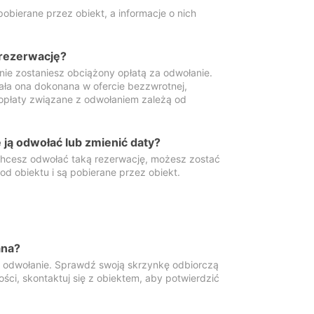
obierane przez obiekt, a informacje o nich
 rezerwację?
 nie zostaniesz obciążony opłatą za odwołanie.
tała ona dokonana w ofercie bezzwrotnej,
 opłaty związane z odwołaniem zależą od
ją odwołać lub zmienić daty?
 chcesz odwołać taką rezerwację, możesz zostać
d obiektu i są pobierane przez obiekt.
ana?
y odwołanie. Sprawdź swoją skrzynkę odbiorczą
ści, skontaktuj się z obiektem, aby potwierdzić