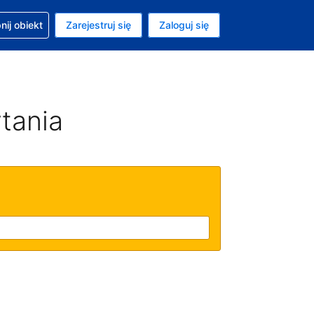
moc w sprawie rezerwacji
ij obiekt
Zarejestruj się
Zaloguj się
ta to Dolar amerykański
ny język to Polski
tania