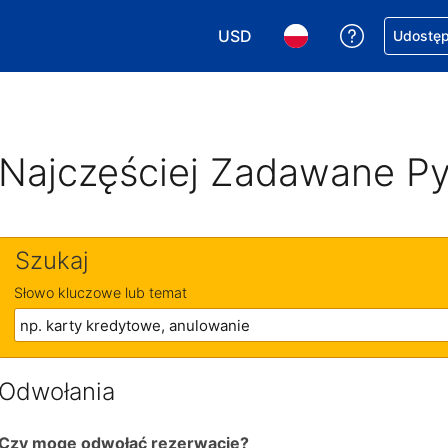
USD
Uzyskaj po
Udostępn
Wybierz walutę. Wybrana walu
Wybierz język. Wybra
Najczęściej Zadawane Py
Szukaj
Słowo kluczowe lub temat
Odwołania
Czy mogę odwołać rezerwację?