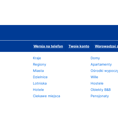
Wersja na telefon
Twoje konto
Wprowadzaj z
Kraje
Domy
Regiony
Apartamenty
Miasta
Ośrodki wypoc
Dzielnice
Wille
Lotniska
Hostele
Hotele
Obiekty B&B
Ciekawe miejsca
Pensjonaty