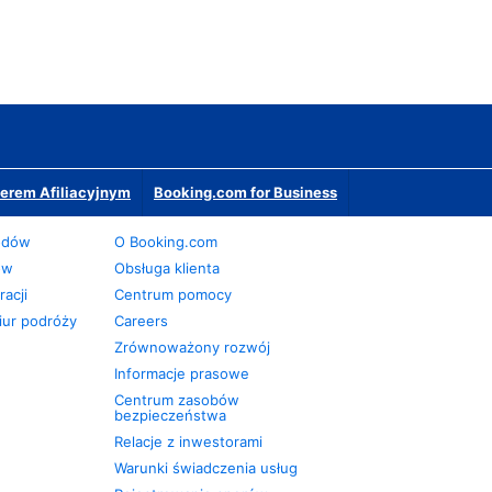
erem Afiliacyjnym
Booking.com for Business
odów
O Booking.com
ów
Obsługa klienta
acji
Centrum pomocy
iur podróży
Careers
Zrównoważony rozwój
Informacje prasowe
Centrum zasobów
bezpieczeństwa
Relacje z inwestorami
Warunki świadczenia usług