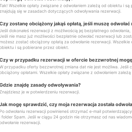
Tak! Wszelkie opłaty związane z odwołaniem zależą od obiektu i są p
znajdują się w zasadach dotyczących odwoływania rezerwacji.
Czy zostanę obciążony jakąś opłatą, jeśli muszę odwołać
Jeśli dokonałeś rezerwacji z możliwością jej bezpłatnego odwołania,
Jeśli nie masz już możliwości bezpłatnie odwołać rezerwacji lub zos
możesz zostać obciążony opłatą za odwołanie rezerwacji. Wszelkie
obiektu i są pobierane przez obiekt.
Czy w przypadku rezerwacji w ofercie bezzwrotnej mogę 
W przypadku oferty bezzwrotnej zmiana dat nie jest możliwa. Jeśli
obciążony opłatami. Wszelkie opłaty związane z odwołaniem zależą o
Gdzie znajdę zasady odwoływania?
Znajdziesz je w potwierdzeniu rezerwacji.
Jak mogę sprawdzić, czy moja rezerwacja została odwoł
Po odwołaniu rezerwacji powinieneś otrzymać e-mail potwierdzając
i folder Spam. Jeśli w ciągu 24 godzin nie otrzymasz od nas wiadomo
odwołanie rezerwacji.