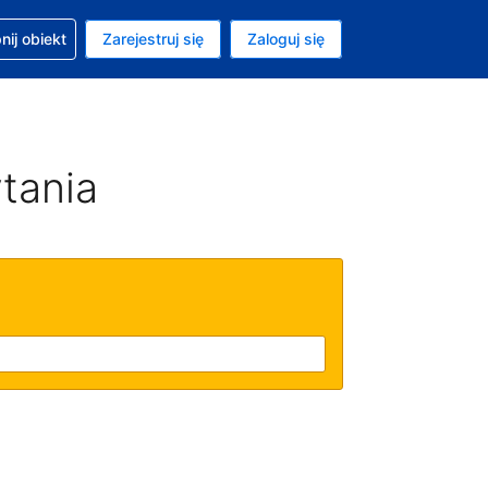
moc w sprawie rezerwacji
ij obiekt
Zarejestruj się
Zaloguj się
ta to Dolar amerykański
ny język to Polski
tania