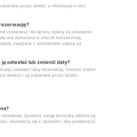
obierane przez obiekt, a informacje o nich
 rezerwację?
 nie zostaniesz obciążony opłatą za odwołanie.
tała ona dokonana w ofercie bezzwrotnej,
 opłaty związane z odwołaniem zależą od
ją odwołać lub zmienić daty?
 chcesz odwołać taką rezerwację, możesz zostać
d obiektu i są pobierane przez obiekt.
ana?
y odwołanie. Sprawdź swoją skrzynkę odbiorczą
ści, skontaktuj się z obiektem, aby potwierdzić