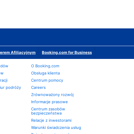
erem Afiliacyjnym
Booking.com for Business
odów
O Booking.com
ów
Obsługa klienta
acji
Centrum pomocy
iur podróży
Careers
Zrównoważony rozwój
Informacje prasowe
Centrum zasobów
bezpieczeństwa
Relacje z inwestorami
Warunki świadczenia usług