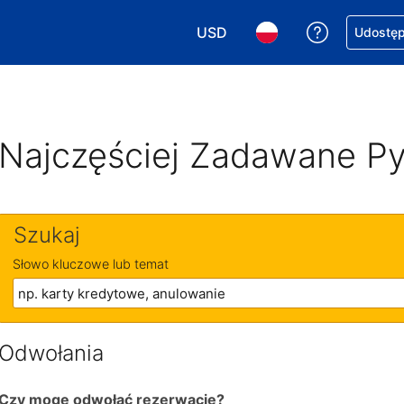
USD
Uzyskaj po
Udostępn
Wybierz walutę. Wybrana walu
Wybierz język. Wybra
Najczęściej Zadawane Py
Szukaj
Słowo kluczowe lub temat
Odwołania
Czy mogę odwołać rezerwację?