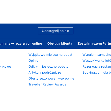
Udostępnij obiekt
miany w rezerwacji online
Obsługa klienta
Zostań naszym Partn
Wyjątkowe miejsca na pobyt
Wynajem samoch
Opinie
Wyszukiwarka lot
zynkowe
Odkryj miesięczne pobyty
Rezerwacja restaur
Artykuły podróżnicze
Booking.com dla b
Oferty sezonowe i wakacyjne
Traveller Review Awards