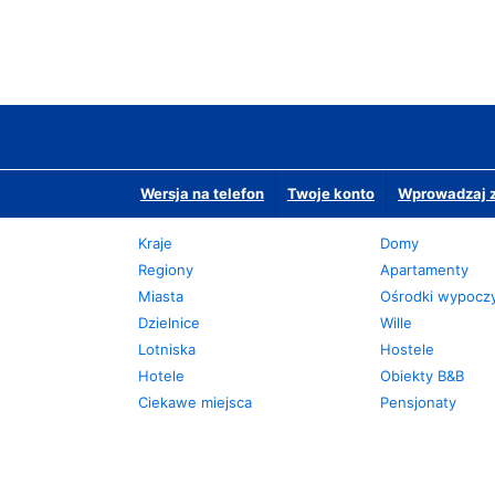
Wersja na telefon
Twoje konto
Wprowadzaj z
Kraje
Domy
Regiony
Apartamenty
Miasta
Ośrodki wypoc
Dzielnice
Wille
Lotniska
Hostele
Hotele
Obiekty B&B
Ciekawe miejsca
Pensjonaty