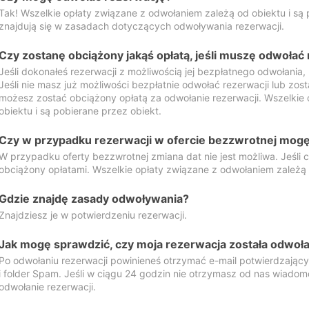
Tak! Wszelkie opłaty związane z odwołaniem zależą od obiektu i są p
znajdują się w zasadach dotyczących odwoływania rezerwacji.
Czy zostanę obciążony jakąś opłatą, jeśli muszę odwołać
Jeśli dokonałeś rezerwacji z możliwością jej bezpłatnego odwołania,
Jeśli nie masz już możliwości bezpłatnie odwołać rezerwacji lub zos
możesz zostać obciążony opłatą za odwołanie rezerwacji. Wszelkie
obiektu i są pobierane przez obiekt.
Czy w przypadku rezerwacji w ofercie bezzwrotnej mogę 
W przypadku oferty bezzwrotnej zmiana dat nie jest możliwa. Jeśli
obciążony opłatami. Wszelkie opłaty związane z odwołaniem zależą o
Gdzie znajdę zasady odwoływania?
Znajdziesz je w potwierdzeniu rezerwacji.
Jak mogę sprawdzić, czy moja rezerwacja została odwoł
Po odwołaniu rezerwacji powinieneś otrzymać e-mail potwierdzając
i folder Spam. Jeśli w ciągu 24 godzin nie otrzymasz od nas wiadomo
odwołanie rezerwacji.