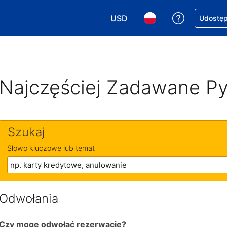
USD
Uzyskaj po
Udostępn
Wybierz walutę. Wybrana walu
Wybierz język. Wybra
Najczęściej Zadawane Py
Szukaj
Słowo kluczowe lub temat
Odwołania
Czy mogę odwołać rezerwację?