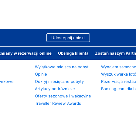
Udostępnij obiekt
miany w rezerwacji online
Obsługa klienta
Zostań naszym Partn
Wyjątkowe miejsca na pobyt
Wynajem samoch
Opinie
Wyszukiwarka lot
zynkowe
Odkryj miesięczne pobyty
Rezerwacja restaur
Artykuły podróżnicze
Booking.com dla b
Oferty sezonowe i wakacyjne
Traveller Review Awards