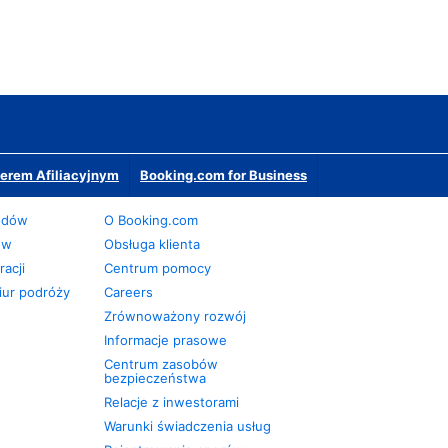
erem Afiliacyjnym
Booking.com for Business
odów
O Booking.com
ów
Obsługa klienta
acji
Centrum pomocy
iur podróży
Careers
Zrównoważony rozwój
Informacje prasowe
Centrum zasobów
bezpieczeństwa
Relacje z inwestorami
Warunki świadczenia usług