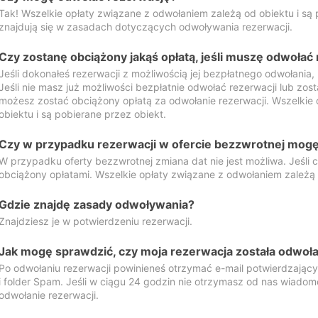
Tak! Wszelkie opłaty związane z odwołaniem zależą od obiektu i są p
znajdują się w zasadach dotyczących odwoływania rezerwacji.
Czy zostanę obciążony jakąś opłatą, jeśli muszę odwołać
Jeśli dokonałeś rezerwacji z możliwością jej bezpłatnego odwołania,
Jeśli nie masz już możliwości bezpłatnie odwołać rezerwacji lub zos
możesz zostać obciążony opłatą za odwołanie rezerwacji. Wszelkie
obiektu i są pobierane przez obiekt.
Czy w przypadku rezerwacji w ofercie bezzwrotnej mogę 
W przypadku oferty bezzwrotnej zmiana dat nie jest możliwa. Jeśli
obciążony opłatami. Wszelkie opłaty związane z odwołaniem zależą o
Gdzie znajdę zasady odwoływania?
Znajdziesz je w potwierdzeniu rezerwacji.
Jak mogę sprawdzić, czy moja rezerwacja została odwoł
Po odwołaniu rezerwacji powinieneś otrzymać e-mail potwierdzając
i folder Spam. Jeśli w ciągu 24 godzin nie otrzymasz od nas wiadomo
odwołanie rezerwacji.