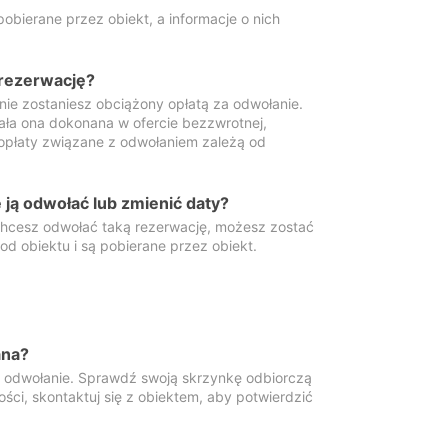
obierane przez obiekt, a informacje o nich
 rezerwację?
 nie zostaniesz obciążony opłatą za odwołanie.
tała ona dokonana w ofercie bezzwrotnej,
 opłaty związane z odwołaniem zależą od
ją odwołać lub zmienić daty?
 chcesz odwołać taką rezerwację, możesz zostać
d obiektu i są pobierane przez obiekt.
ana?
y odwołanie. Sprawdź swoją skrzynkę odbiorczą
ści, skontaktuj się z obiektem, aby potwierdzić