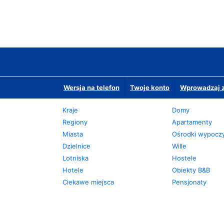
Wersja na telefon
Twoje konto
Wprowadzaj z
Kraje
Domy
Regiony
Apartamenty
Miasta
Ośrodki wypoc
Dzielnice
Wille
Lotniska
Hostele
Hotele
Obiekty B&B
Ciekawe miejsca
Pensjonaty