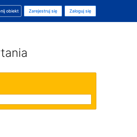
moc w sprawie rezerwacji
ij obiekt
Zarejestruj się
Zaloguj się
ta to Dolar amerykański
ny język to Polski
tania