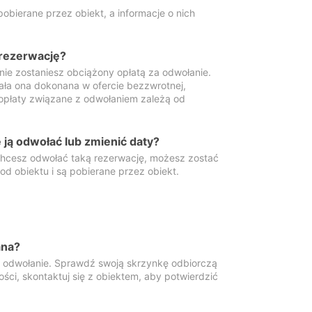
obierane przez obiekt, a informacje o nich
 rezerwację?
 nie zostaniesz obciążony opłatą za odwołanie.
tała ona dokonana w ofercie bezzwrotnej,
 opłaty związane z odwołaniem zależą od
ją odwołać lub zmienić daty?
 chcesz odwołać taką rezerwację, możesz zostać
d obiektu i są pobierane przez obiekt.
ana?
y odwołanie. Sprawdź swoją skrzynkę odbiorczą
ści, skontaktuj się z obiektem, aby potwierdzić