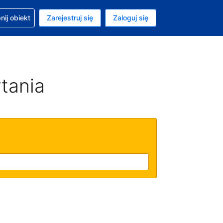
moc w sprawie rezerwacji
ij obiekt
Zarejestruj się
Zaloguj się
ta to Dolar amerykański
ny język to Polski
tania