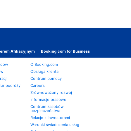
erem Afiliacyjnym
Booking.com for Business
odów
O Booking.com
ów
Obsługa klienta
acji
Centrum pomocy
iur podróży
Careers
Zrównoważony rozwój
Informacje prasowe
Centrum zasobów
bezpieczeństwa
Relacje z inwestorami
Warunki świadczenia usług