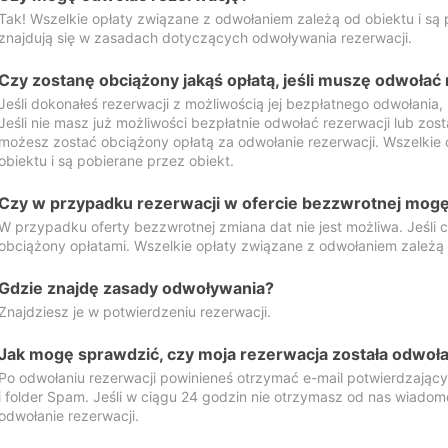
Tak! Wszelkie opłaty związane z odwołaniem zależą od obiektu i są p
znajdują się w zasadach dotyczących odwoływania rezerwacji.
Czy zostanę obciążony jakąś opłatą, jeśli muszę odwołać
Jeśli dokonałeś rezerwacji z możliwością jej bezpłatnego odwołania,
Jeśli nie masz już możliwości bezpłatnie odwołać rezerwacji lub zos
możesz zostać obciążony opłatą za odwołanie rezerwacji. Wszelkie
obiektu i są pobierane przez obiekt.
Czy w przypadku rezerwacji w ofercie bezzwrotnej mogę 
W przypadku oferty bezzwrotnej zmiana dat nie jest możliwa. Jeśli
obciążony opłatami. Wszelkie opłaty związane z odwołaniem zależą o
Gdzie znajdę zasady odwoływania?
Znajdziesz je w potwierdzeniu rezerwacji.
Jak mogę sprawdzić, czy moja rezerwacja została odwoł
Po odwołaniu rezerwacji powinieneś otrzymać e-mail potwierdzając
i folder Spam. Jeśli w ciągu 24 godzin nie otrzymasz od nas wiadomo
odwołanie rezerwacji.