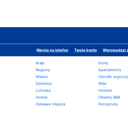
Wersja na telefon
Twoje konto
Wprowadzaj z
Kraje
Domy
Regiony
Apartamenty
Miasta
Ośrodki wypoc
Dzielnice
Wille
Lotniska
Hostele
Hotele
Obiekty B&B
Ciekawe miejsca
Pensjonaty