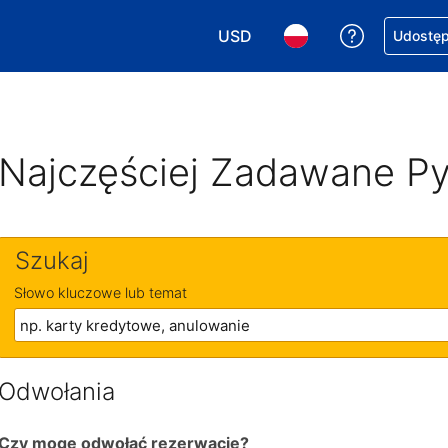
USD
Uzyskaj po
Udostępn
Wybierz walutę. Wybrana walu
Wybierz język. Wybra
Najczęściej Zadawane Py
Szukaj
Słowo kluczowe lub temat
Odwołania
Czy mogę odwołać rezerwację?