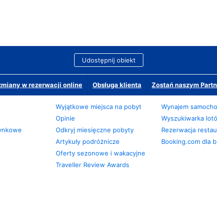
Udostępnij obiekt
miany w rezerwacji online
Obsługa klienta
Zostań naszym Partn
Wyjątkowe miejsca na pobyt
Wynajem samoch
Opinie
Wyszukiwarka lot
zynkowe
Odkryj miesięczne pobyty
Rezerwacja restaur
Artykuły podróżnicze
Booking.com dla b
Oferty sezonowe i wakacyjne
Traveller Review Awards