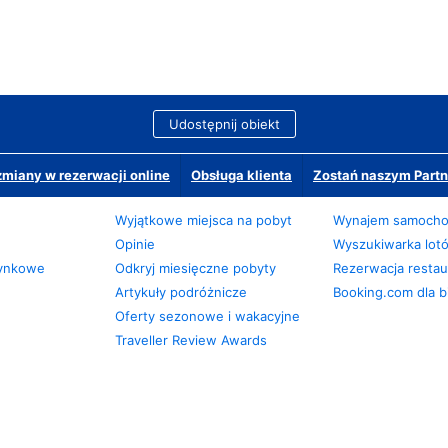
Udostępnij obiekt
miany w rezerwacji online
Obsługa klienta
Zostań naszym Partn
Wyjątkowe miejsca na pobyt
Wynajem samoch
Opinie
Wyszukiwarka lot
zynkowe
Odkryj miesięczne pobyty
Rezerwacja restaur
Artykuły podróżnicze
Booking.com dla b
Oferty sezonowe i wakacyjne
Traveller Review Awards