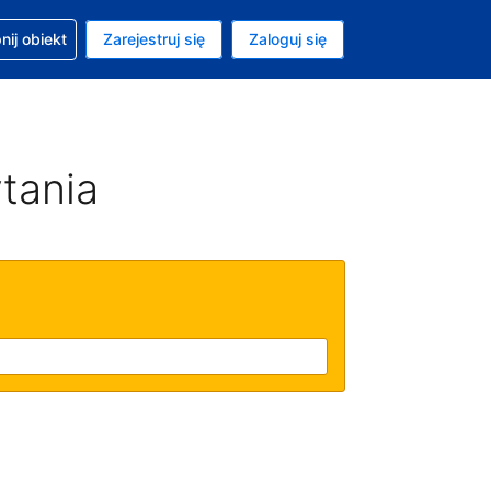
moc w sprawie rezerwacji
ij obiekt
Zarejestruj się
Zaloguj się
ta to Złoty polski
ny język to Polski
tania