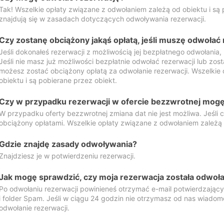
Tak! Wszelkie opłaty związane z odwołaniem zależą od obiektu i są p
znajdują się w zasadach dotyczących odwoływania rezerwacji.
Czy zostanę obciążony jakąś opłatą, jeśli muszę odwołać
Jeśli dokonałeś rezerwacji z możliwością jej bezpłatnego odwołania,
Jeśli nie masz już możliwości bezpłatnie odwołać rezerwacji lub zos
możesz zostać obciążony opłatą za odwołanie rezerwacji. Wszelkie
obiektu i są pobierane przez obiekt.
Czy w przypadku rezerwacji w ofercie bezzwrotnej mogę 
W przypadku oferty bezzwrotnej zmiana dat nie jest możliwa. Jeśli
obciążony opłatami. Wszelkie opłaty związane z odwołaniem zależą o
Gdzie znajdę zasady odwoływania?
Znajdziesz je w potwierdzeniu rezerwacji.
Jak mogę sprawdzić, czy moja rezerwacja została odwoł
Po odwołaniu rezerwacji powinieneś otrzymać e-mail potwierdzając
i folder Spam. Jeśli w ciągu 24 godzin nie otrzymasz od nas wiadomo
odwołanie rezerwacji.