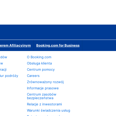
erem Afiliacyjnym
Booking.com for Business
odów
O Booking.com
ów
Obsługa klienta
acji
Centrum pomocy
iur podróży
Careers
Zrównoważony rozwój
Informacje prasowe
Centrum zasobów
bezpieczeństwa
Relacje z inwestorami
Warunki świadczenia usług