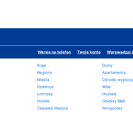
Wersja na telefon
Twoje konto
Wprowadzaj z
Kraje
Domy
Regiony
Apartamenty
Miasta
Ośrodki wypoc
Dzielnice
Wille
Lotniska
Hostele
Hotele
Obiekty B&B
Ciekawe miejsca
Pensjonaty