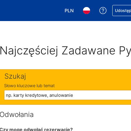
PLN
Uzyskaj po
Udostępn
Wybierz walutę. Wybrana walu
Wybierz język. Wybra
Najczęściej Zadawane Py
Szukaj
Słowo kluczowe lub temat
Odwołania
Czy mogę odwołać rezerwację?