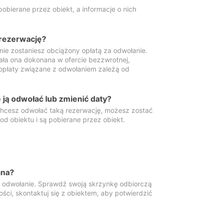
obierane przez obiekt, a informacje o nich
 rezerwację?
 nie zostaniesz obciążony opłatą za odwołanie.
tała ona dokonana w ofercie bezzwrotnej,
 opłaty związane z odwołaniem zależą od
ją odwołać lub zmienić daty?
 chcesz odwołać taką rezerwację, możesz zostać
d obiektu i są pobierane przez obiekt.
ana?
y odwołanie. Sprawdź swoją skrzynkę odbiorczą
ści, skontaktuj się z obiektem, aby potwierdzić