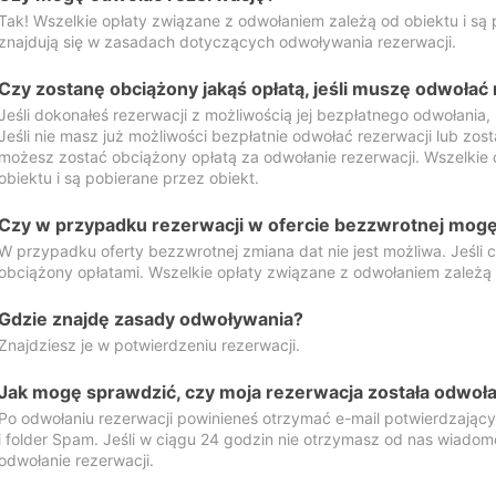
Tak! Wszelkie opłaty związane z odwołaniem zależą od obiektu i są p
znajdują się w zasadach dotyczących odwoływania rezerwacji.
Czy zostanę obciążony jakąś opłatą, jeśli muszę odwołać
Jeśli dokonałeś rezerwacji z możliwością jej bezpłatnego odwołania,
Jeśli nie masz już możliwości bezpłatnie odwołać rezerwacji lub zos
możesz zostać obciążony opłatą za odwołanie rezerwacji. Wszelkie
obiektu i są pobierane przez obiekt.
Czy w przypadku rezerwacji w ofercie bezzwrotnej mogę 
W przypadku oferty bezzwrotnej zmiana dat nie jest możliwa. Jeśli
obciążony opłatami. Wszelkie opłaty związane z odwołaniem zależą o
Gdzie znajdę zasady odwoływania?
Znajdziesz je w potwierdzeniu rezerwacji.
Jak mogę sprawdzić, czy moja rezerwacja została odwoł
Po odwołaniu rezerwacji powinieneś otrzymać e-mail potwierdzając
i folder Spam. Jeśli w ciągu 24 godzin nie otrzymasz od nas wiadomo
odwołanie rezerwacji.