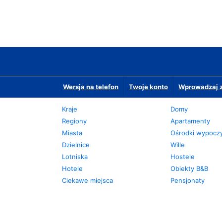
Wersja na telefon
Twoje konto
Wprowadzaj z
Kraje
Domy
Regiony
Apartamenty
Miasta
Ośrodki wypoc
Dzielnice
Wille
Lotniska
Hostele
Hotele
Obiekty B&B
Ciekawe miejsca
Pensjonaty