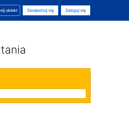
moc w sprawie rezerwacji
ij obiekt
Zarejestruj się
Zaloguj się
ta to Dolar amerykański
ny język to Polski
tania