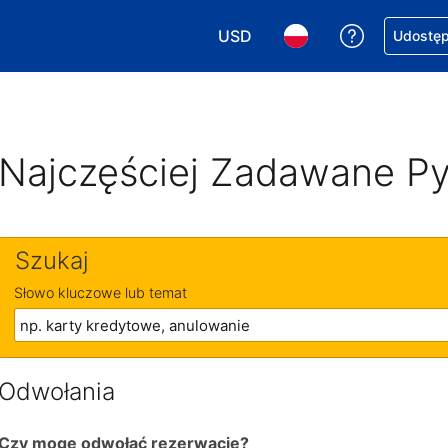
USD
Uzyskaj po
Udostępn
Wybierz walutę. Wybrana walu
Wybierz język. Wybra
Najczęściej Zadawane Py
Szukaj
Słowo kluczowe lub temat
Odwołania
Czy mogę odwołać rezerwację?