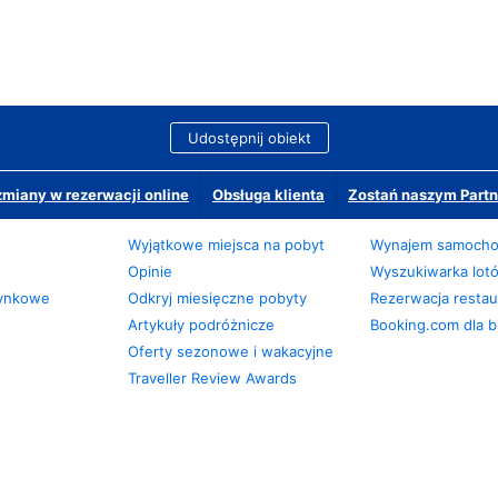
Udostępnij obiekt
miany w rezerwacji online
Obsługa klienta
Zostań naszym Partn
Wyjątkowe miejsca na pobyt
Wynajem samoch
Opinie
Wyszukiwarka lot
zynkowe
Odkryj miesięczne pobyty
Rezerwacja restaur
Artykuły podróżnicze
Booking.com dla b
Oferty sezonowe i wakacyjne
Traveller Review Awards