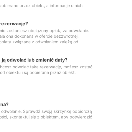
obierane przez obiekt, a informacje o nich
 rezerwację?
 nie zostaniesz obciążony opłatą za odwołanie.
tała ona dokonana w ofercie bezzwrotnej,
 opłaty związane z odwołaniem zależą od
ją odwołać lub zmienić daty?
 chcesz odwołać taką rezerwację, możesz zostać
d obiektu i są pobierane przez obiekt.
ana?
y odwołanie. Sprawdź swoją skrzynkę odbiorczą
ści, skontaktuj się z obiektem, aby potwierdzić