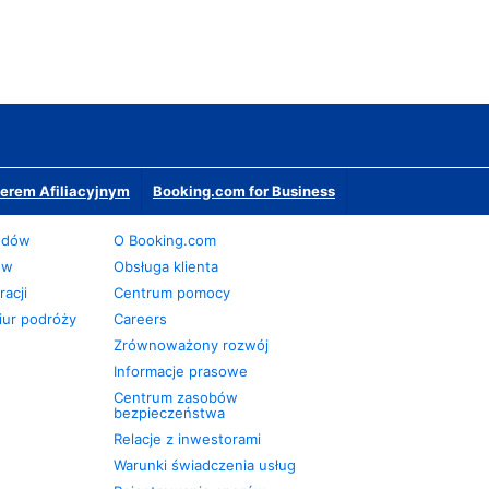
erem Afiliacyjnym
Booking.com for Business
odów
O Booking.com
ów
Obsługa klienta
acji
Centrum pomocy
iur podróży
Careers
Zrównoważony rozwój
Informacje prasowe
Centrum zasobów
bezpieczeństwa
Relacje z inwestorami
Warunki świadczenia usług