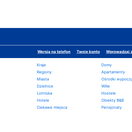
Wersja na telefon
Twoje konto
Wprowadzaj z
Kraje
Domy
Regiony
Apartamenty
Miasta
Ośrodki wypoc
Dzielnice
Wille
Lotniska
Hostele
Hotele
Obiekty B&B
Ciekawe miejsca
Pensjonaty