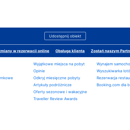
Udostępnij obiekt
miany w rezerwacji online
Obsługa klienta
Zostań naszym Partn
Wyjątkowe miejsca na pobyt
Wynajem samoch
Opinie
Wyszukiwarka lot
zynkowe
Odkryj miesięczne pobyty
Rezerwacja restaur
Artykuły podróżnicze
Booking.com dla b
Oferty sezonowe i wakacyjne
Traveller Review Awards