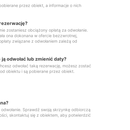
obierane przez obiekt, a informacje o nich
 rezerwację?
 nie zostaniesz obciążony opłatą za odwołanie.
tała ona dokonana w ofercie bezzwrotnej,
 opłaty związane z odwołaniem zależą od
ją odwołać lub zmienić daty?
 chcesz odwołać taką rezerwację, możesz zostać
d obiektu i są pobierane przez obiekt.
ana?
y odwołanie. Sprawdź swoją skrzynkę odbiorczą
ści, skontaktuj się z obiektem, aby potwierdzić