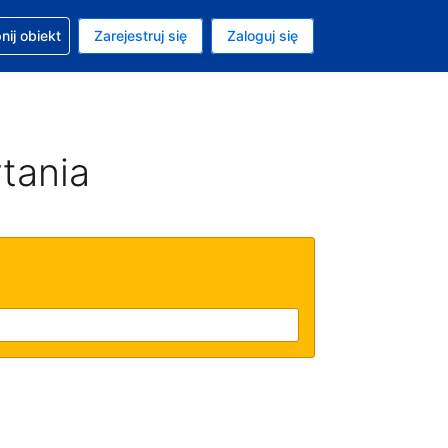
moc w sprawie rezerwacji
ij obiekt
Zarejestruj się
Zaloguj się
ta to Dolar amerykański
ny język to Polski
tania