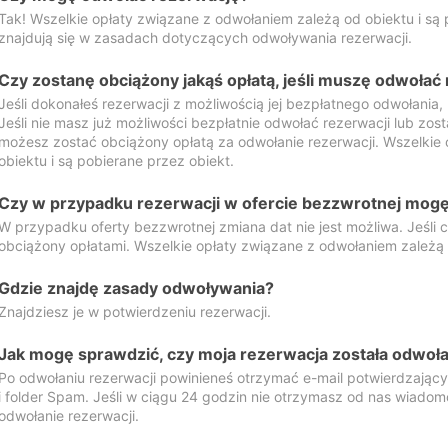
Tak! Wszelkie opłaty związane z odwołaniem zależą od obiektu i są p
znajdują się w zasadach dotyczących odwoływania rezerwacji.
Czy zostanę obciążony jakąś opłatą, jeśli muszę odwołać
Jeśli dokonałeś rezerwacji z możliwością jej bezpłatnego odwołania,
Jeśli nie masz już możliwości bezpłatnie odwołać rezerwacji lub zos
możesz zostać obciążony opłatą za odwołanie rezerwacji. Wszelkie
obiektu i są pobierane przez obiekt.
Czy w przypadku rezerwacji w ofercie bezzwrotnej mogę 
W przypadku oferty bezzwrotnej zmiana dat nie jest możliwa. Jeśli
obciążony opłatami. Wszelkie opłaty związane z odwołaniem zależą o
Gdzie znajdę zasady odwoływania?
Znajdziesz je w potwierdzeniu rezerwacji.
Jak mogę sprawdzić, czy moja rezerwacja została odwoł
Po odwołaniu rezerwacji powinieneś otrzymać e-mail potwierdzając
i folder Spam. Jeśli w ciągu 24 godzin nie otrzymasz od nas wiadomo
odwołanie rezerwacji.