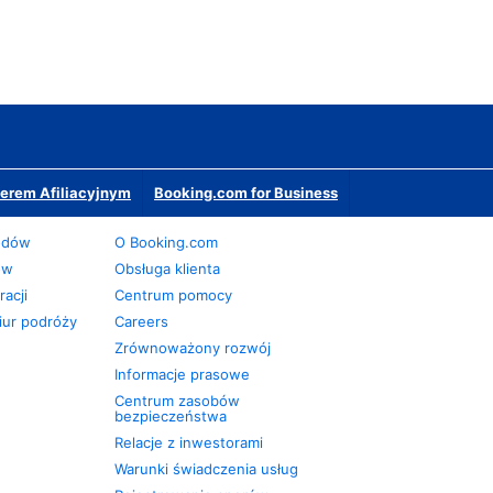
erem Afiliacyjnym
Booking.com for Business
odów
O Booking.com
ów
Obsługa klienta
acji
Centrum pomocy
iur podróży
Careers
Zrównoważony rozwój
Informacje prasowe
Centrum zasobów
bezpieczeństwa
Relacje z inwestorami
Warunki świadczenia usług