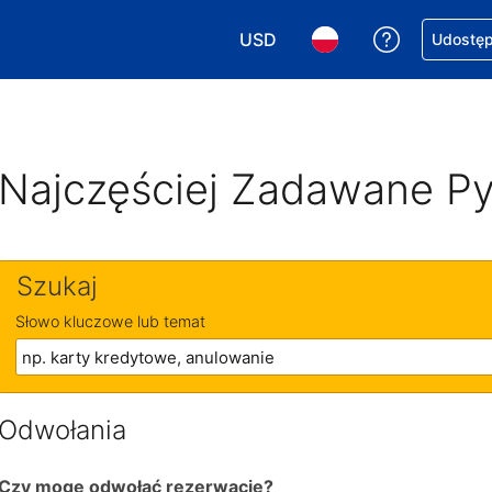
USD
Uzyskaj po
Udostępn
Wybierz walutę. Wybrana walu
Wybierz język. Wybra
Najczęściej Zadawane Py
Szukaj
Słowo kluczowe lub temat
Odwołania
Czy mogę odwołać rezerwację?