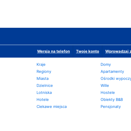
Wersja na telefon
Twoje konto
Wprowadzaj z
Kraje
Domy
Regiony
Apartamenty
Miasta
Ośrodki wypoc
Dzielnice
Wille
Lotniska
Hostele
Hotele
Obiekty B&B
Ciekawe miejsca
Pensjonaty