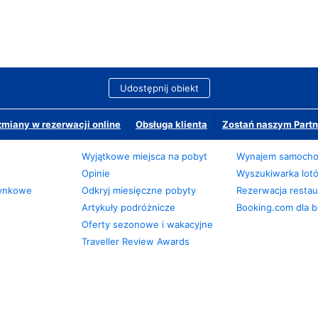
Udostępnij obiekt
miany w rezerwacji online
Obsługa klienta
Zostań naszym Partn
Wyjątkowe miejsca na pobyt
Wynajem samoch
Opinie
Wyszukiwarka lot
zynkowe
Odkryj miesięczne pobyty
Rezerwacja restaur
Artykuły podróżnicze
Booking.com dla b
Oferty sezonowe i wakacyjne
Traveller Review Awards