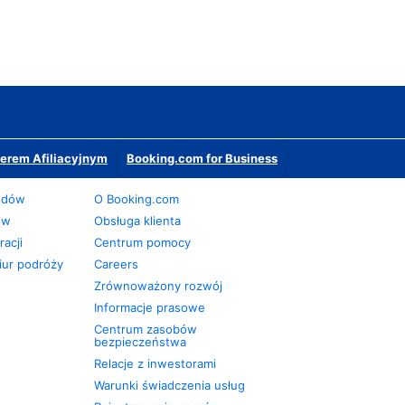
erem Afiliacyjnym
Booking.com for Business
odów
O Booking.com
ów
Obsługa klienta
acji
Centrum pomocy
iur podróży
Careers
Zrównoważony rozwój
Informacje prasowe
Centrum zasobów
bezpieczeństwa
Relacje z inwestorami
Warunki świadczenia usług