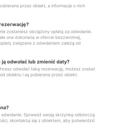
obierane przez obiekt, a informacje o nich
 rezerwację?
 nie zostaniesz obciążony opłatą za odwołanie.
tała ona dokonana w ofercie bezzwrotnej,
 opłaty związane z odwołaniem zależą od
ją odwołać lub zmienić daty?
 chcesz odwołać taką rezerwację, możesz zostać
d obiektu i są pobierane przez obiekt.
ana?
y odwołanie. Sprawdź swoją skrzynkę odbiorczą
ści, skontaktuj się z obiektem, aby potwierdzić