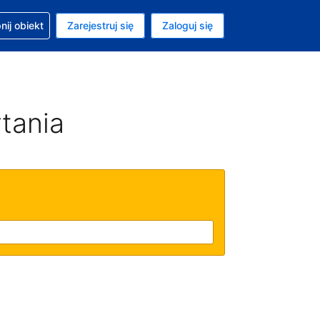
moc w sprawie rezerwacji
ij obiekt
Zarejestruj się
Zaloguj się
ta to Dolar amerykański
ny język to Polski
tania