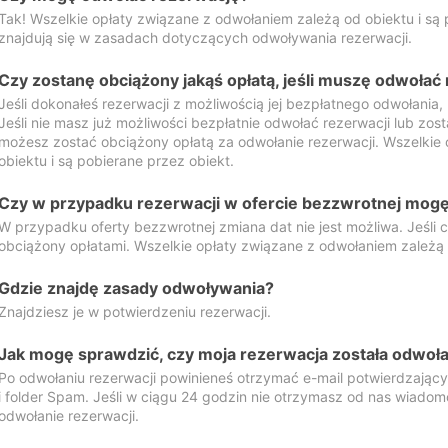
Tak! Wszelkie opłaty związane z odwołaniem zależą od obiektu i są p
znajdują się w zasadach dotyczących odwoływania rezerwacji.
Czy zostanę obciążony jakąś opłatą, jeśli muszę odwołać
Jeśli dokonałeś rezerwacji z możliwością jej bezpłatnego odwołania,
Jeśli nie masz już możliwości bezpłatnie odwołać rezerwacji lub zos
możesz zostać obciążony opłatą za odwołanie rezerwacji. Wszelkie
obiektu i są pobierane przez obiekt.
Czy w przypadku rezerwacji w ofercie bezzwrotnej mogę 
W przypadku oferty bezzwrotnej zmiana dat nie jest możliwa. Jeśli
obciążony opłatami. Wszelkie opłaty związane z odwołaniem zależą o
Gdzie znajdę zasady odwoływania?
Znajdziesz je w potwierdzeniu rezerwacji.
Jak mogę sprawdzić, czy moja rezerwacja została odwoł
Po odwołaniu rezerwacji powinieneś otrzymać e-mail potwierdzając
i folder Spam. Jeśli w ciągu 24 godzin nie otrzymasz od nas wiadomo
odwołanie rezerwacji.