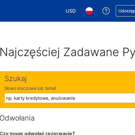
USD
Uzyskaj po
Udostępn
Wybierz walutę. Wybrana walu
Wybierz język. Wybra
Najczęściej Zadawane Py
Szukaj
Słowo kluczowe lub temat
Odwołania
Czy mogę odwołać rezerwację?