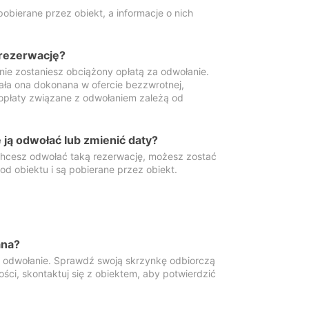
obierane przez obiekt, a informacje o nich
 rezerwację?
 nie zostaniesz obciążony opłatą za odwołanie.
tała ona dokonana w ofercie bezzwrotnej,
 opłaty związane z odwołaniem zależą od
ją odwołać lub zmienić daty?
 chcesz odwołać taką rezerwację, możesz zostać
d obiektu i są pobierane przez obiekt.
ana?
y odwołanie. Sprawdź swoją skrzynkę odbiorczą
ści, skontaktuj się z obiektem, aby potwierdzić