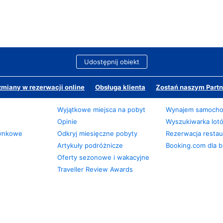
Udostępnij obiekt
miany w rezerwacji online
Obsługa klienta
Zostań naszym Partn
Wyjątkowe miejsca na pobyt
Wynajem samoch
Opinie
Wyszukiwarka lot
zynkowe
Odkryj miesięczne pobyty
Rezerwacja restaur
Artykuły podróżnicze
Booking.com dla b
Oferty sezonowe i wakacyjne
Traveller Review Awards