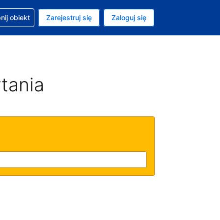
moc w sprawie rezerwacji
ij obiekt
Zarejestruj się
Zaloguj się
ta to Złoty polski
ny język to Polski
tania