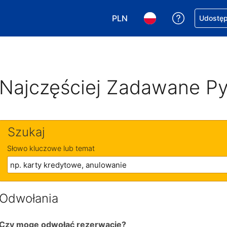
PLN
Uzyskaj po
Udostępn
Wybierz walutę. Wybrana walu
Wybierz język. Wybra
Najczęściej Zadawane Py
Szukaj
Słowo kluczowe lub temat
Odwołania
Czy mogę odwołać rezerwację?