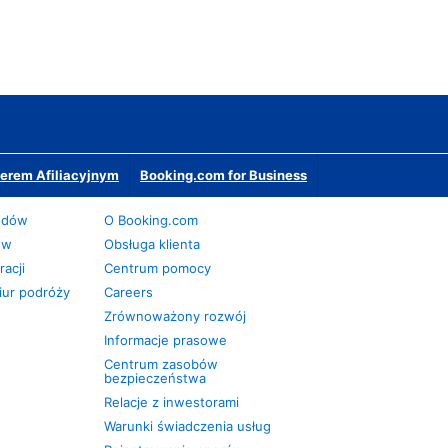
erem Afiliacyjnym
Booking.com for Business
odów
O Booking.com
ów
Obsługa klienta
acji
Centrum pomocy
iur podróży
Careers
Zrównoważony rozwój
Informacje prasowe
Centrum zasobów
bezpieczeństwa
Relacje z inwestorami
Warunki świadczenia usług