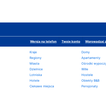
Wersja na telefon
Twoje konto
Wprowadzaj z
Kraje
Domy
Regiony
Apartamenty
Miasta
Ośrodki wypoc
Dzielnice
Wille
Lotniska
Hostele
Hotele
Obiekty B&B
Ciekawe miejsca
Pensjonaty