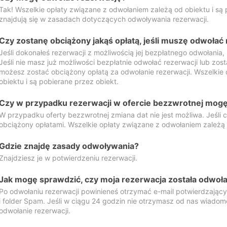
Tak! Wszelkie opłaty związane z odwołaniem zależą od obiektu i są p
znajdują się w zasadach dotyczących odwoływania rezerwacji.
Czy zostanę obciążony jakąś opłatą, jeśli muszę odwołać
Jeśli dokonałeś rezerwacji z możliwością jej bezpłatnego odwołania,
Jeśli nie masz już możliwości bezpłatnie odwołać rezerwacji lub zos
możesz zostać obciążony opłatą za odwołanie rezerwacji. Wszelkie
obiektu i są pobierane przez obiekt.
Czy w przypadku rezerwacji w ofercie bezzwrotnej mogę 
W przypadku oferty bezzwrotnej zmiana dat nie jest możliwa. Jeśli
obciążony opłatami. Wszelkie opłaty związane z odwołaniem zależą o
Gdzie znajdę zasady odwoływania?
Znajdziesz je w potwierdzeniu rezerwacji.
Jak mogę sprawdzić, czy moja rezerwacja została odwoł
Po odwołaniu rezerwacji powinieneś otrzymać e-mail potwierdzając
i folder Spam. Jeśli w ciągu 24 godzin nie otrzymasz od nas wiadomo
odwołanie rezerwacji.