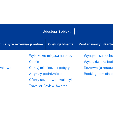
Udostępnij obiekt
miany w rezerwacji online
Obsługa klienta
Zostań naszym Partn
Wyjątkowe miejsca na pobyt
Wynajem samoch
Opinie
Wyszukiwarka lot
zynkowe
Odkryj miesięczne pobyty
Rezerwacja restaur
Artykuły podróżnicze
Booking.com dla b
Oferty sezonowe i wakacyjne
Traveller Review Awards