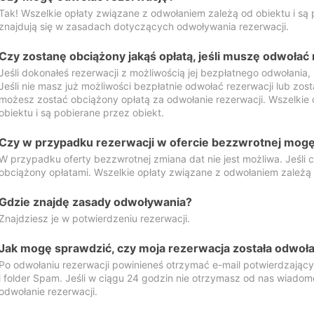
Tak! Wszelkie opłaty związane z odwołaniem zależą od obiektu i są p
znajdują się w zasadach dotyczących odwoływania rezerwacji.
Czy zostanę obciążony jakąś opłatą, jeśli muszę odwołać
Jeśli dokonałeś rezerwacji z możliwością jej bezpłatnego odwołania,
Jeśli nie masz już możliwości bezpłatnie odwołać rezerwacji lub zos
możesz zostać obciążony opłatą za odwołanie rezerwacji. Wszelkie
obiektu i są pobierane przez obiekt.
Czy w przypadku rezerwacji w ofercie bezzwrotnej mogę 
W przypadku oferty bezzwrotnej zmiana dat nie jest możliwa. Jeśli
obciążony opłatami. Wszelkie opłaty związane z odwołaniem zależą o
Gdzie znajdę zasady odwoływania?
Znajdziesz je w potwierdzeniu rezerwacji.
Jak mogę sprawdzić, czy moja rezerwacja została odwoł
Po odwołaniu rezerwacji powinieneś otrzymać e-mail potwierdzając
i folder Spam. Jeśli w ciągu 24 godzin nie otrzymasz od nas wiadomo
odwołanie rezerwacji.