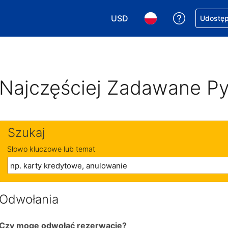
USD
Uzyskaj po
Udostępn
Wybierz walutę. Wybrana walu
Wybierz język. Wybra
Najczęściej Zadawane Py
Szukaj
Słowo kluczowe lub temat
Odwołania
Czy mogę odwołać rezerwację?