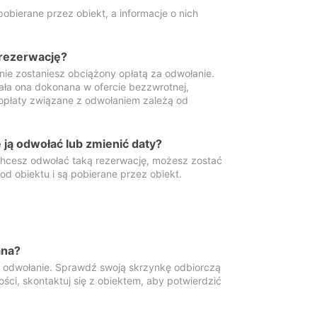
obierane przez obiekt, a informacje o nich
 rezerwację?
 nie zostaniesz obciążony opłatą za odwołanie.
tała ona dokonana w ofercie bezzwrotnej,
 opłaty związane z odwołaniem zależą od
ją odwołać lub zmienić daty?
 chcesz odwołać taką rezerwację, możesz zostać
d obiektu i są pobierane przez obiekt.
ana?
y odwołanie. Sprawdź swoją skrzynkę odbiorczą
ści, skontaktuj się z obiektem, aby potwierdzić