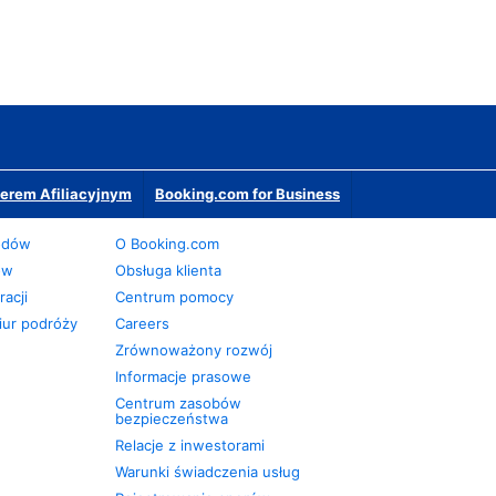
erem Afiliacyjnym
Booking.com for Business
odów
O Booking.com
ów
Obsługa klienta
acji
Centrum pomocy
iur podróży
Careers
Zrównoważony rozwój
Informacje prasowe
Centrum zasobów
bezpieczeństwa
Relacje z inwestorami
Warunki świadczenia usług