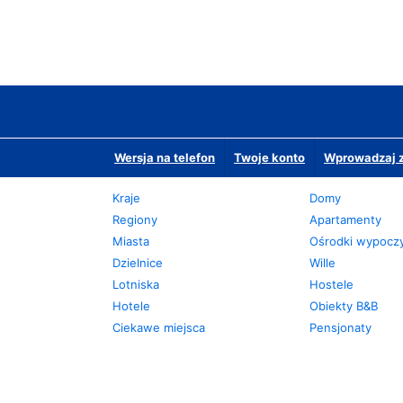
Wersja na telefon
Twoje konto
Wprowadzaj z
Kraje
Domy
Regiony
Apartamenty
Miasta
Ośrodki wypoc
Dzielnice
Wille
Lotniska
Hostele
Hotele
Obiekty B&B
Ciekawe miejsca
Pensjonaty