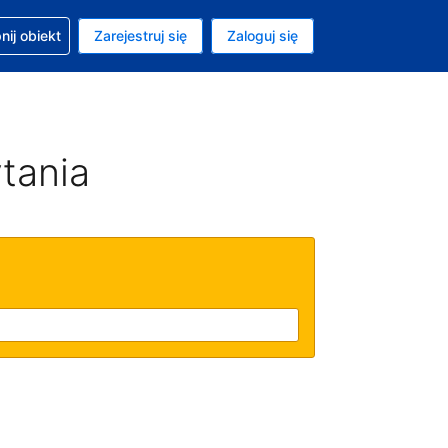
moc w sprawie rezerwacji
ij obiekt
Zarejestruj się
Zaloguj się
ta to Dolar amerykański
ny język to Polski
tania