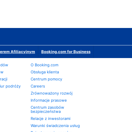
erem Afiliacyjnym
Booking.com for Business
odów
O Booking.com
ów
Obsługa klienta
acji
Centrum pomocy
iur podróży
Careers
Zrównoważony rozwój
Informacje prasowe
Centrum zasobów
bezpieczeństwa
Relacje z inwestorami
Warunki świadczenia usług