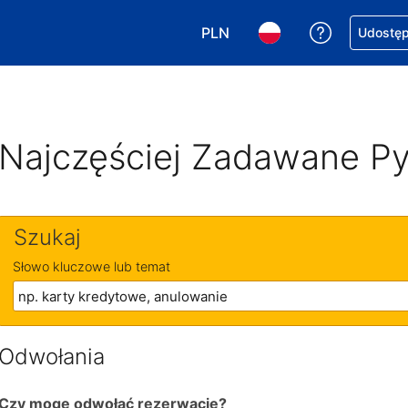
PLN
Uzyskaj po
Udostępn
Wybierz walutę. Wybrana walu
Wybierz język. Wybra
Najczęściej Zadawane Py
Szukaj
Słowo kluczowe lub temat
Odwołania
Czy mogę odwołać rezerwację?