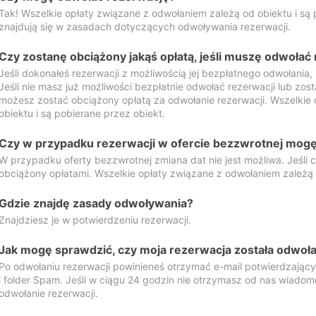
Tak! Wszelkie opłaty związane z odwołaniem zależą od obiektu i są p
znajdują się w zasadach dotyczących odwoływania rezerwacji.
Czy zostanę obciążony jakąś opłatą, jeśli muszę odwołać
Jeśli dokonałeś rezerwacji z możliwością jej bezpłatnego odwołania,
Jeśli nie masz już możliwości bezpłatnie odwołać rezerwacji lub zos
możesz zostać obciążony opłatą za odwołanie rezerwacji. Wszelkie
obiektu i są pobierane przez obiekt.
Czy w przypadku rezerwacji w ofercie bezzwrotnej mogę 
W przypadku oferty bezzwrotnej zmiana dat nie jest możliwa. Jeśli
obciążony opłatami. Wszelkie opłaty związane z odwołaniem zależą o
Gdzie znajdę zasady odwoływania?
Znajdziesz je w potwierdzeniu rezerwacji.
Jak mogę sprawdzić, czy moja rezerwacja została odwoł
Po odwołaniu rezerwacji powinieneś otrzymać e-mail potwierdzając
i folder Spam. Jeśli w ciągu 24 godzin nie otrzymasz od nas wiadomo
odwołanie rezerwacji.