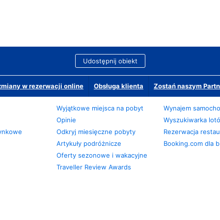
Udostępnij obiekt
miany w rezerwacji online
Obsługa klienta
Zostań naszym Partn
Wyjątkowe miejsca na pobyt
Wynajem samoch
Opinie
Wyszukiwarka lot
zynkowe
Odkryj miesięczne pobyty
Rezerwacja restaur
Artykuły podróżnicze
Booking.com dla b
Oferty sezonowe i wakacyjne
Traveller Review Awards