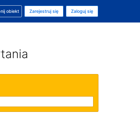
moc w sprawie rezerwacji
ij obiekt
Zarejestruj się
Zaloguj się
ta to Złoty polski
ny język to Polski
tania