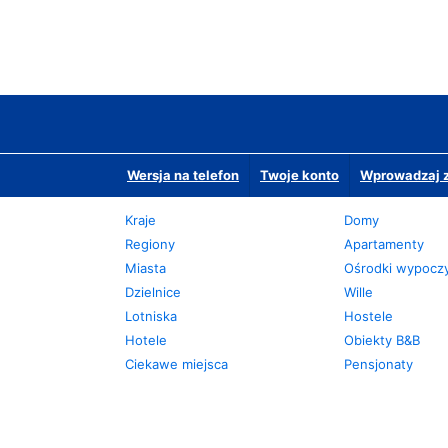
Wersja na telefon
Twoje konto
Wprowadzaj z
Kraje
Domy
Regiony
Apartamenty
Miasta
Ośrodki wypoc
Dzielnice
Wille
Lotniska
Hostele
Hotele
Obiekty B&B
Ciekawe miejsca
Pensjonaty