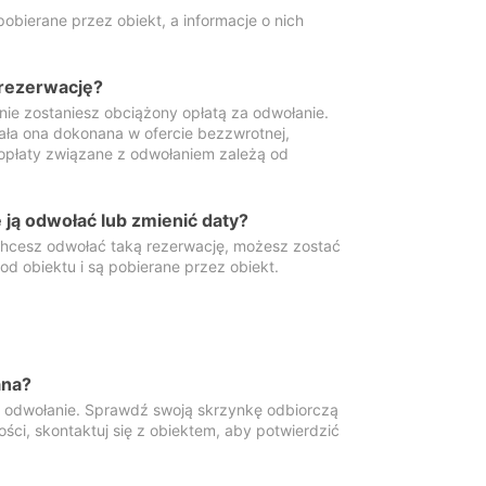
obierane przez obiekt, a informacje o nich
 rezerwację?
 nie zostaniesz obciążony opłatą za odwołanie.
tała ona dokonana w ofercie bezzwrotnej,
 opłaty związane z odwołaniem zależą od
ją odwołać lub zmienić daty?
 chcesz odwołać taką rezerwację, możesz zostać
d obiektu i są pobierane przez obiekt.
ana?
y odwołanie. Sprawdź swoją skrzynkę odbiorczą
ści, skontaktuj się z obiektem, aby potwierdzić