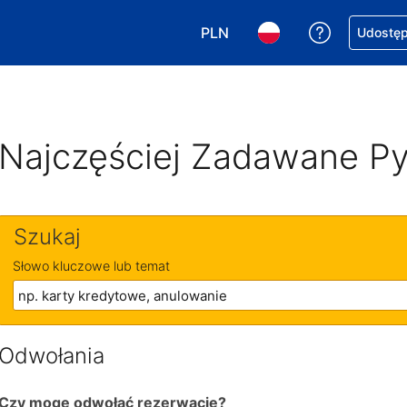
PLN
Uzyskaj po
Udostępn
Wybierz walutę. Wybrana walu
Wybierz język. Wybra
Najczęściej Zadawane Py
Szukaj
Słowo kluczowe lub temat
Odwołania
Czy mogę odwołać rezerwację?