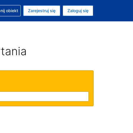
moc w sprawie rezerwacji
ij obiekt
Zarejestruj się
Zaloguj się
ta to Złoty polski
ny język to Polski
tania