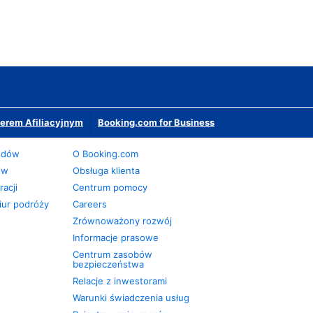
erem Afiliacyjnym
Booking.com for Business
odów
O Booking.com
ów
Obsługa klienta
acji
Centrum pomocy
iur podróży
Careers
Zrównoważony rozwój
Informacje prasowe
Centrum zasobów
bezpieczeństwa
Relacje z inwestorami
Warunki świadczenia usług