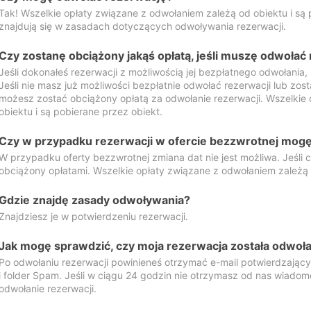
Tak! Wszelkie opłaty związane z odwołaniem zależą od obiektu i są p
znajdują się w zasadach dotyczących odwoływania rezerwacji.
Czy zostanę obciążony jakąś opłatą, jeśli muszę odwołać
Jeśli dokonałeś rezerwacji z możliwością jej bezpłatnego odwołania,
Jeśli nie masz już możliwości bezpłatnie odwołać rezerwacji lub zos
możesz zostać obciążony opłatą za odwołanie rezerwacji. Wszelkie
obiektu i są pobierane przez obiekt.
Czy w przypadku rezerwacji w ofercie bezzwrotnej mogę 
W przypadku oferty bezzwrotnej zmiana dat nie jest możliwa. Jeśli
obciążony opłatami. Wszelkie opłaty związane z odwołaniem zależą o
Gdzie znajdę zasady odwoływania?
Znajdziesz je w potwierdzeniu rezerwacji.
Jak mogę sprawdzić, czy moja rezerwacja została odwoł
Po odwołaniu rezerwacji powinieneś otrzymać e-mail potwierdzając
i folder Spam. Jeśli w ciągu 24 godzin nie otrzymasz od nas wiadomo
odwołanie rezerwacji.