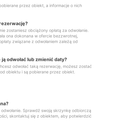
obierane przez obiekt, a informacje o nich
 rezerwację?
 nie zostaniesz obciążony opłatą za odwołanie.
tała ona dokonana w ofercie bezzwrotnej,
 opłaty związane z odwołaniem zależą od
ją odwołać lub zmienić daty?
 chcesz odwołać taką rezerwację, możesz zostać
d obiektu i są pobierane przez obiekt.
ana?
y odwołanie. Sprawdź swoją skrzynkę odbiorczą
ści, skontaktuj się z obiektem, aby potwierdzić