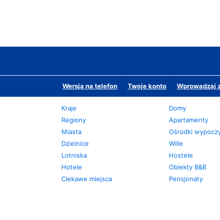
Wersja na telefon
Twoje konto
Wprowadzaj z
Kraje
Domy
Regiony
Apartamenty
Miasta
Ośrodki wypoc
Dzielnice
Wille
Lotniska
Hostele
Hotele
Obiekty B&B
Ciekawe miejsca
Pensjonaty