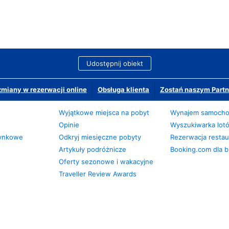
Udostępnij obiekt
miany w rezerwacji online
Obsługa klienta
Zostań naszym Partn
Wyjątkowe miejsca na pobyt
Wynajem samoch
Opinie
Wyszukiwarka lot
zynkowe
Odkryj miesięczne pobyty
Rezerwacja restaur
Artykuły podróżnicze
Booking.com dla b
Oferty sezonowe i wakacyjne
Traveller Review Awards