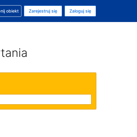
moc w sprawie rezerwacji
ij obiekt
Zarejestruj się
Zaloguj się
ta to Dolar amerykański
ny język to Polski
tania