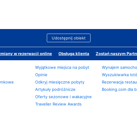
Udostępnij obiekt
miany w rezerwacji online
Obsługa klienta
Zostań naszym Partn
Wyjątkowe miejsca na pobyt
Wynajem samoch
Opinie
Wyszukiwarka lot
zynkowe
Odkryj miesięczne pobyty
Rezerwacja restaur
Artykuły podróżnicze
Booking.com dla b
Oferty sezonowe i wakacyjne
Traveller Review Awards