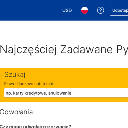
USD
Uzyskaj po
Udostępn
Wybierz walutę. Wybrana walu
Wybierz język. Wybra
Najczęściej Zadawane Py
Szukaj
Słowo kluczowe lub temat
Odwołania
Czy mogę odwołać rezerwację?