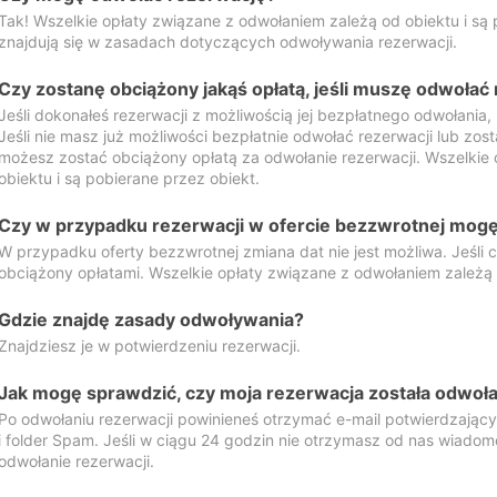
Tak! Wszelkie opłaty związane z odwołaniem zależą od obiektu i są p
znajdują się w zasadach dotyczących odwoływania rezerwacji.
Czy zostanę obciążony jakąś opłatą, jeśli muszę odwołać
Jeśli dokonałeś rezerwacji z możliwością jej bezpłatnego odwołania,
Jeśli nie masz już możliwości bezpłatnie odwołać rezerwacji lub zos
możesz zostać obciążony opłatą za odwołanie rezerwacji. Wszelkie
obiektu i są pobierane przez obiekt.
Czy w przypadku rezerwacji w ofercie bezzwrotnej mogę 
W przypadku oferty bezzwrotnej zmiana dat nie jest możliwa. Jeśli
obciążony opłatami. Wszelkie opłaty związane z odwołaniem zależą o
Gdzie znajdę zasady odwoływania?
Znajdziesz je w potwierdzeniu rezerwacji.
Jak mogę sprawdzić, czy moja rezerwacja została odwoł
Po odwołaniu rezerwacji powinieneś otrzymać e-mail potwierdzając
i folder Spam. Jeśli w ciągu 24 godzin nie otrzymasz od nas wiadomo
odwołanie rezerwacji.