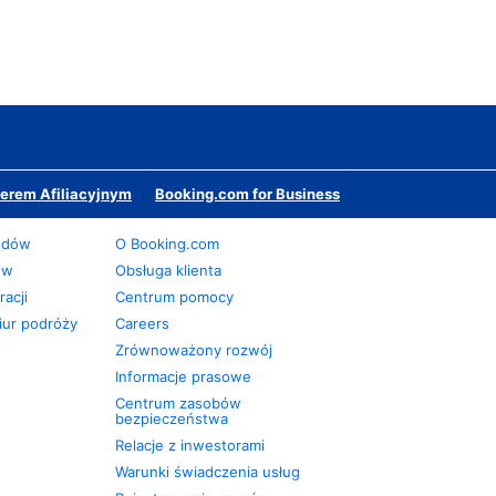
erem Afiliacyjnym
Booking.com for Business
odów
O Booking.com
ów
Obsługa klienta
acji
Centrum pomocy
iur podróży
Careers
Zrównoważony rozwój
Informacje prasowe
Centrum zasobów
bezpieczeństwa
Relacje z inwestorami
Warunki świadczenia usług