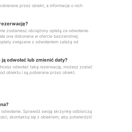
obierane przez obiekt, a informacje o nich
 rezerwację?
 nie zostaniesz obciążony opłatą za odwołanie.
tała ona dokonana w ofercie bezzwrotnej,
 opłaty związane z odwołaniem zależą od
ją odwołać lub zmienić daty?
 chcesz odwołać taką rezerwację, możesz zostać
d obiektu i są pobierane przez obiekt.
ana?
y odwołanie. Sprawdź swoją skrzynkę odbiorczą
ści, skontaktuj się z obiektem, aby potwierdzić