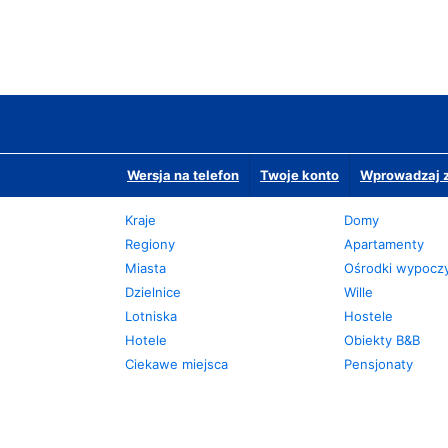
Wersja na telefon
Twoje konto
Wprowadzaj z
Kraje
Domy
Regiony
Apartamenty
Miasta
Ośrodki wypoc
Dzielnice
Wille
Lotniska
Hostele
Hotele
Obiekty B&B
Ciekawe miejsca
Pensjonaty