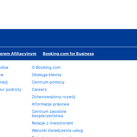
erem Afiliacyjnym
Booking.com for Business
odów
O Booking.com
ów
Obsługa klienta
acji
Centrum pomocy
iur podróży
Careers
Zrównoważony rozwój
Informacje prasowe
Centrum zasobów
bezpieczeństwa
Relacje z inwestorami
Warunki świadczenia usług