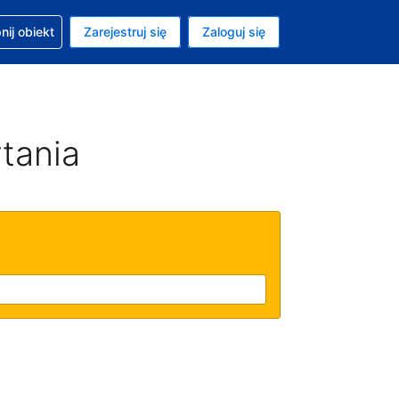
moc w sprawie rezerwacji
ij obiekt
Zarejestruj się
Zaloguj się
ta to Dolar amerykański
ny język to Polski
tania