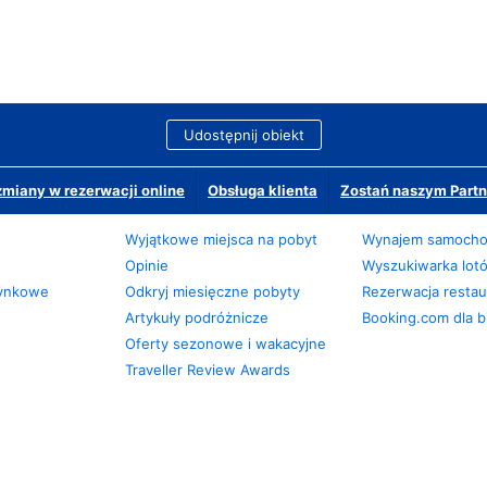
Udostępnij obiekt
miany w rezerwacji online
Obsługa klienta
Zostań naszym Partn
Wyjątkowe miejsca na pobyt
Wynajem samoch
Opinie
Wyszukiwarka lot
zynkowe
Odkryj miesięczne pobyty
Rezerwacja restaur
Artykuły podróżnicze
Booking.com dla b
Oferty sezonowe i wakacyjne
Traveller Review Awards