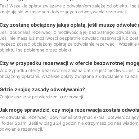
Tak! Wszelkie opłaty związane z odwołaniem zależą od obiektu i są p
znajdują się w zasadach dotyczących odwoływania rezerwacji.
Czy zostanę obciążony jakąś opłatą, jeśli muszę odwołać
Jeśli dokonałeś rezerwacji z możliwością jej bezpłatnego odwołania,
Jeśli nie masz już możliwości bezpłatnie odwołać rezerwacji lub zos
możesz zostać obciążony opłatą za odwołanie rezerwacji. Wszelkie
obiektu i są pobierane przez obiekt.
Czy w przypadku rezerwacji w ofercie bezzwrotnej mogę 
W przypadku oferty bezzwrotnej zmiana dat nie jest możliwa. Jeśli
obciążony opłatami. Wszelkie opłaty związane z odwołaniem zależą o
Gdzie znajdę zasady odwoływania?
Znajdziesz je w potwierdzeniu rezerwacji.
Jak mogę sprawdzić, czy moja rezerwacja została odwoł
Po odwołaniu rezerwacji powinieneś otrzymać e-mail potwierdzając
i folder Spam. Jeśli w ciągu 24 godzin nie otrzymasz od nas wiadomo
odwołanie rezerwacji.