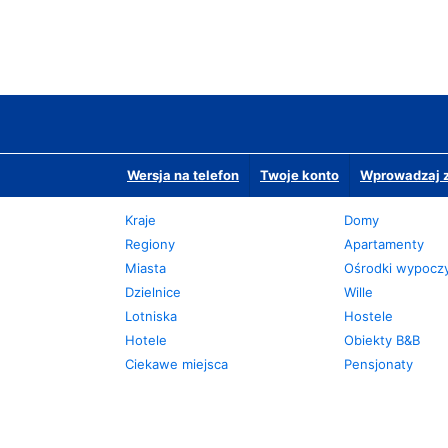
Wersja na telefon
Twoje konto
Wprowadzaj z
Kraje
Domy
Regiony
Apartamenty
Miasta
Ośrodki wypoc
Dzielnice
Wille
Lotniska
Hostele
Hotele
Obiekty B&B
Ciekawe miejsca
Pensjonaty