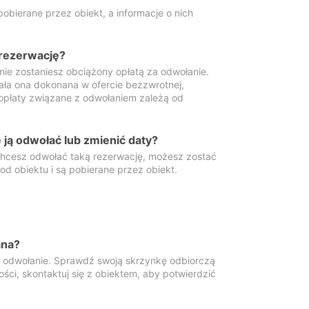
obierane przez obiekt, a informacje o nich
 rezerwację?
 nie zostaniesz obciążony opłatą za odwołanie.
tała ona dokonana w ofercie bezzwrotnej,
 opłaty związane z odwołaniem zależą od
ją odwołać lub zmienić daty?
 chcesz odwołać taką rezerwację, możesz zostać
d obiektu i są pobierane przez obiekt.
ana?
y odwołanie. Sprawdź swoją skrzynkę odbiorczą
ści, skontaktuj się z obiektem, aby potwierdzić