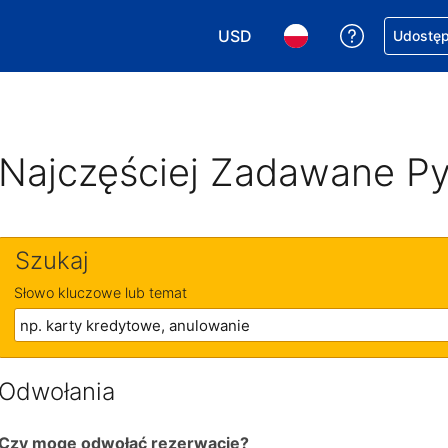
USD
Uzyskaj po
Udostępn
Wybierz walutę. Wybrana walu
Wybierz język. Wybra
Najczęściej Zadawane Py
Szukaj
Słowo kluczowe lub temat
Odwołania
Czy mogę odwołać rezerwację?