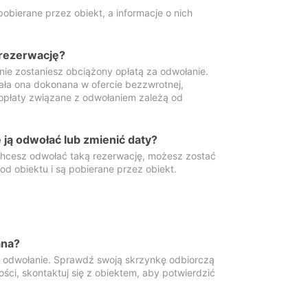
obierane przez obiekt, a informacje o nich
 rezerwację?
 nie zostaniesz obciążony opłatą za odwołanie.
tała ona dokonana w ofercie bezzwrotnej,
 opłaty związane z odwołaniem zależą od
ją odwołać lub zmienić daty?
 chcesz odwołać taką rezerwację, możesz zostać
d obiektu i są pobierane przez obiekt.
ana?
y odwołanie. Sprawdź swoją skrzynkę odbiorczą
ści, skontaktuj się z obiektem, aby potwierdzić