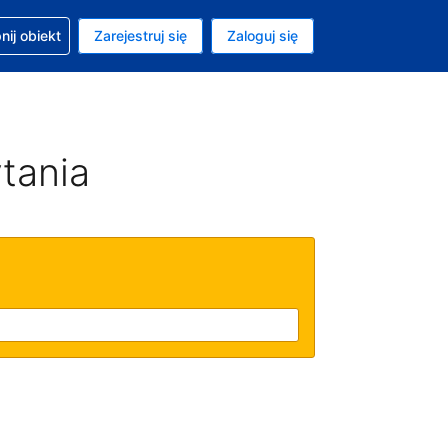
moc w sprawie rezerwacji
ij obiekt
Zarejestruj się
Zaloguj się
ta to Dolar amerykański
ny język to Polski
tania