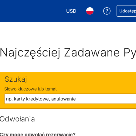
USD
Uzyskaj po
Udostępn
Wybierz walutę. Wybrana walu
Wybierz język. Wybra
Najczęściej Zadawane Py
Szukaj
Słowo kluczowe lub temat
Odwołania
Czy mogę odwołać rezerwację?