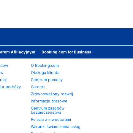
erem Afiliacyjnym
Booking.com for Business
odów
O Booking.com
ów
Obsługa klienta
acji
Centrum pomocy
iur podróży
Careers
Zrównoważony rozwój
Informacje prasowe
Centrum zasobów
bezpieczeństwa
Relacje z inwestorami
Warunki świadczenia usług