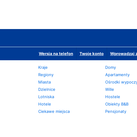
Wersja na telefon
Twoje konto
Wprowadzaj z
Kraje
Domy
Regiony
Apartamenty
Miasta
Ośrodki wypoc
Dzielnice
Wille
Lotniska
Hostele
Hotele
Obiekty B&B
Ciekawe miejsca
Pensjonaty