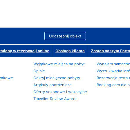
Udostępnij obiekt
miany w rezerwacji online
Obsługa klienta
Zostań naszym Partn
Wyjątkowe miejsca na pobyt
Wynajem samoch
Opinie
Wyszukiwarka lot
zynkowe
Odkryj miesięczne pobyty
Rezerwacja restaur
Artykuły podróżnicze
Booking.com dla b
Oferty sezonowe i wakacyjne
Traveller Review Awards