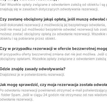
Tak! Wszelkie opłaty związane z odwołaniem zależą od obiektu i są p
znajdują się w zasadach dotyczących odwoływania rezerwacji.
Czy zostanę obciążony jakąś opłatą, jeśli muszę odwołać
Jeśli dokonałeś rezerwacji z możliwością jej bezpłatnego odwołania,
Jeśli nie masz już możliwości bezpłatnie odwołać rezerwacji lub zos
możesz zostać obciążony opłatą za odwołanie rezerwacji. Wszelkie
obiektu i są pobierane przez obiekt.
Czy w przypadku rezerwacji w ofercie bezzwrotnej mogę 
W przypadku oferty bezzwrotnej zmiana dat nie jest możliwa. Jeśli
obciążony opłatami. Wszelkie opłaty związane z odwołaniem zależą o
Gdzie znajdę zasady odwoływania?
Znajdziesz je w potwierdzeniu rezerwacji.
Jak mogę sprawdzić, czy moja rezerwacja została odwoł
Po odwołaniu rezerwacji powinieneś otrzymać e-mail potwierdzając
i folder Spam. Jeśli w ciągu 24 godzin nie otrzymasz od nas wiadomo
odwołanie rezerwacji.