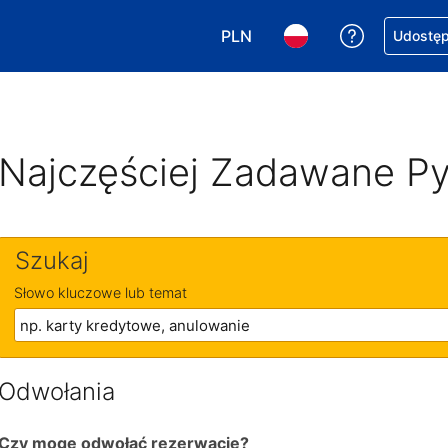
PLN
Uzyskaj po
Udostępn
Wybierz walutę. Wybrana walu
Wybierz język. Wybra
Najczęściej Zadawane Py
Szukaj
Słowo kluczowe lub temat
Odwołania
Czy mogę odwołać rezerwację?