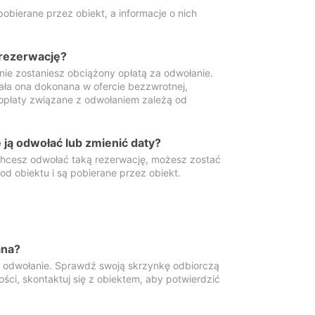
obierane przez obiekt, a informacje o nich
 rezerwację?
 nie zostaniesz obciążony opłatą za odwołanie.
tała ona dokonana w ofercie bezzwrotnej,
 opłaty związane z odwołaniem zależą od
ją odwołać lub zmienić daty?
 chcesz odwołać taką rezerwację, możesz zostać
d obiektu i są pobierane przez obiekt.
ana?
y odwołanie. Sprawdź swoją skrzynkę odbiorczą
ści, skontaktuj się z obiektem, aby potwierdzić