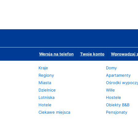
Wersja na telefon
Twoje konto
Wprowadzaj z
Kraje
Domy
Regiony
Apartamenty
Miasta
Ośrodki wypoc
Dzielnice
Wille
Lotniska
Hostele
Hotele
Obiekty B&B
Ciekawe miejsca
Pensjonaty