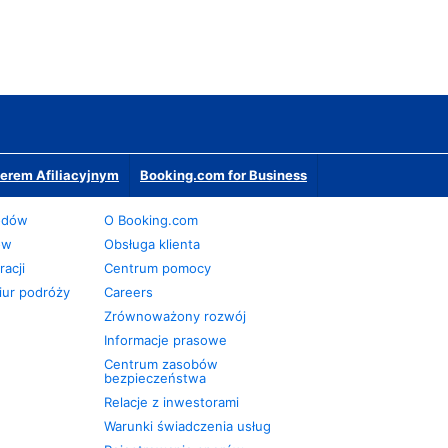
erem Afiliacyjnym
Booking.com for Business
odów
O Booking.com
ów
Obsługa klienta
acji
Centrum pomocy
iur podróży
Careers
Zrównoważony rozwój
Informacje prasowe
Centrum zasobów
bezpieczeństwa
Relacje z inwestorami
Warunki świadczenia usług