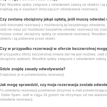
Tak! Wszelkie opłaty związane z odwołaniem zależą od obiektu i są p
znajdują się w zasadach dotyczących odwoływania rezerwacji.
Czy zostanę obciążony jakąś opłatą, jeśli muszę odwołać
Jeśli dokonałeś rezerwacji z możliwością jej bezpłatnego odwołania,
Jeśli nie masz już możliwości bezpłatnie odwołać rezerwacji lub zos
możesz zostać obciążony opłatą za odwołanie rezerwacji. Wszelkie
obiektu i są pobierane przez obiekt.
Czy w przypadku rezerwacji w ofercie bezzwrotnej mogę 
W przypadku oferty bezzwrotnej zmiana dat nie jest możliwa. Jeśli
obciążony opłatami. Wszelkie opłaty związane z odwołaniem zależą o
Gdzie znajdę zasady odwoływania?
Znajdziesz je w potwierdzeniu rezerwacji.
Jak mogę sprawdzić, czy moja rezerwacja została odwoł
Po odwołaniu rezerwacji powinieneś otrzymać e-mail potwierdzając
i folder Spam. Jeśli w ciągu 24 godzin nie otrzymasz od nas wiadomo
odwołanie rezerwacji.