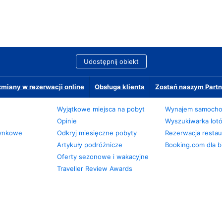
Udostępnij obiekt
miany w rezerwacji online
Obsługa klienta
Zostań naszym Partn
Wyjątkowe miejsca na pobyt
Wynajem samoch
Opinie
Wyszukiwarka lot
zynkowe
Odkryj miesięczne pobyty
Rezerwacja restaur
Artykuły podróżnicze
Booking.com dla b
Oferty sezonowe i wakacyjne
Traveller Review Awards